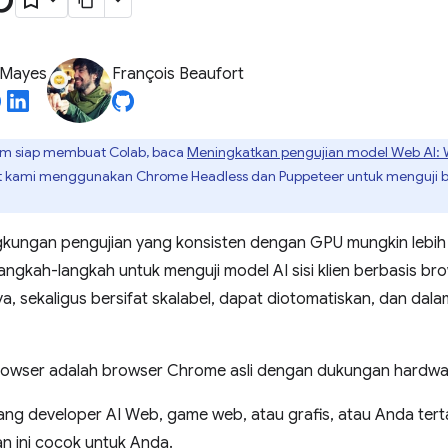
 Mayes
François Beaufort
lum siap membuat Colab, baca
Meningkatkan pengujian model Web AI:
t kami menggunakan Chrome Headless dan Puppeteer untuk menguji be
kungan pengujian yang konsisten dengan GPU mungkin lebih su
langkah-langkah untuk menguji model AI sisi klien berbasis br
a, sekaligus bersifat skalabel, dapat diotomatiskan, dan da
 browser adalah browser Chrome asli dengan dukungan hardwar
ang developer AI Web, game web, atau grafis, atau Anda tert
n ini cocok untuk Anda.