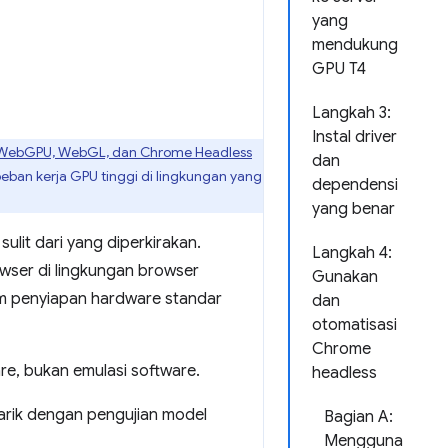
yang
mendukung
GPU T4
Langkah 3:
Instal driver
 WebGPU, WebGL, dan Chrome Headless
dan
ban kerja GPU tinggi di lingkungan yang
dependensi
yang benar
lit dari yang diperkirakan.
Langkah 4:
owser di lingkungan browser
Gunakan
lam penyiapan hardware standar
dan
otomatisasi
Chrome
e, bukan emulasi software.
headless
arik dengan pengujian model
Bagian A:
Mengguna