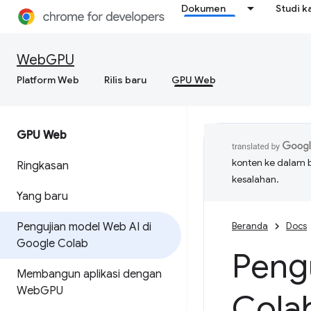
Dokumen
Studi k
WebGPU
Platform Web
Rilis baru
GPU Web
GPU Web
konten ke dalam 
Ringkasan
kesalahan.
Yang baru
Pengujian model Web AI di
Beranda
Docs
Google Colab
Peng
Membangun aplikasi dengan
Web
GPU
Cola