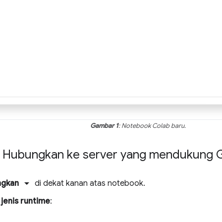
Gambar 1
: Notebook Colab baru.
: Hubungkan ke server yang mendukung 
arrow_drop_down
ngkan
di dekat kanan atas notebook.
jenis runtime
: