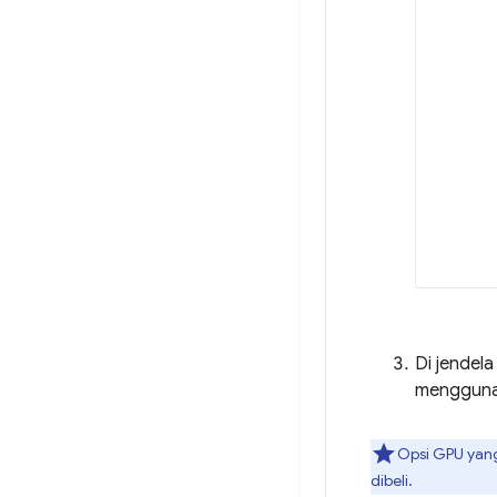
Di jendela
menggunak
Opsi GPU yang
dibeli.