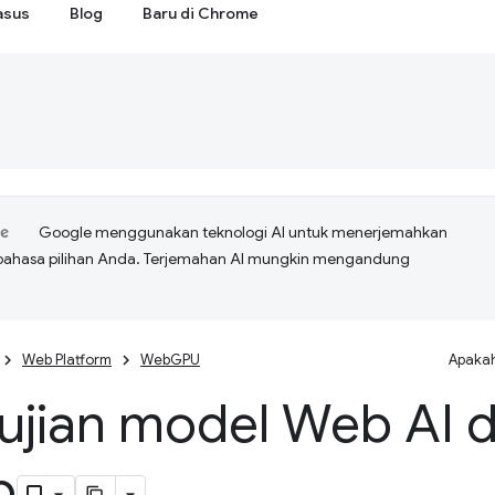
asus
Blog
Baru di Chrome
Google menggunakan teknologi AI untuk menerjemahkan
bahasa pilihan Anda. Terjemahan AI mungkin mengandung
Web Platform
WebGPU
Apakah
ujian model Web AI 
b