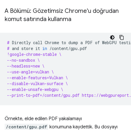
A Bölümü: Gözetimsiz Chrome'u doğrudan
komut satırında kullanma
# 
Directly
call
Chrome
to
dump
a
PDF
of
WebGPU
testi
# 
and
store
it
in
!google-chrome-stable \
--no-sandbox \
--headless=new \
--use-angle=vulkan \
--enable-features=Vulkan \
--disable-vulkan-surface \
--enable-unsafe-webgpu \
--print-to-pdf=/content/gpu.pdf https://webgpureport
Örnekte, elde edilen PDF yakalamayı
/content/gpu.pdf
konumuna kaydettik. Bu dosyayı