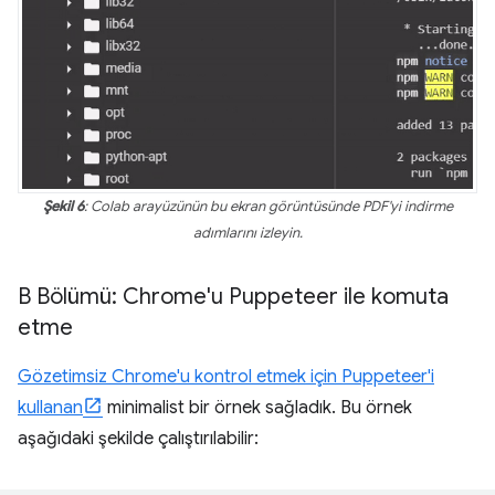
Şekil 6
: Colab arayüzünün bu ekran görüntüsünde PDF'yi indirme
adımlarını izleyin.
B Bölümü: Chrome'u Puppeteer ile komuta
etme
Gözetimsiz Chrome'u kontrol etmek için Puppeteer'i
kullanan
minimalist bir örnek sağladık. Bu örnek
aşağıdaki şekilde çalıştırılabilir: