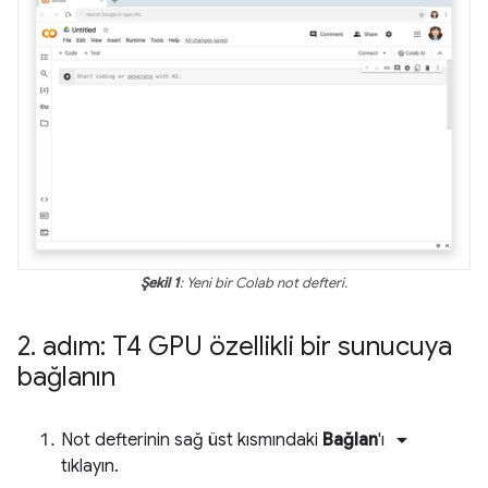
Şekil 1
: Yeni bir Colab not defteri.
2
.
adım: T4 GPU özellikli bir sunucuya
bağlanın
arrow_drop_down
Not defterinin sağ üst kısmındaki
Bağlan
'ı
tıklayın.