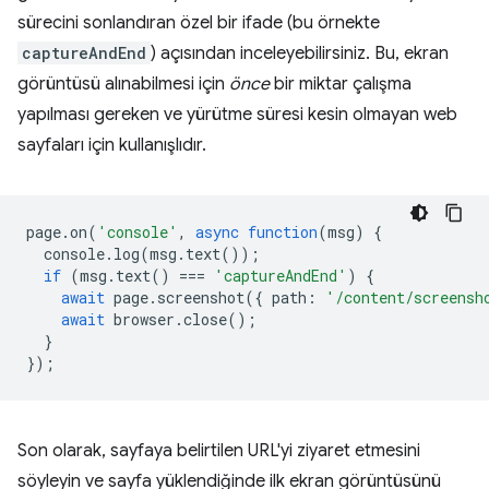
sürecini sonlandıran özel bir ifade (bu örnekte
captureAndEnd
) açısından inceleyebilirsiniz. Bu, ekran
görüntüsü alınabilmesi için
önce
bir miktar çalışma
yapılması gereken ve yürütme süresi kesin olmayan web
sayfaları için kullanışlıdır.
page
.
on
(
'console'
,
async
function
(
msg
)
{
console
.
log
(
msg
.
text
());
if
(
msg
.
text
()
===
'captureAndEnd'
)
{
await
page
.
screenshot
({
path
:
'/content/screensh
await
browser
.
close
();
}
});
Son olarak, sayfaya belirtilen URL'yi ziyaret etmesini
söyleyin ve sayfa yüklendiğinde ilk ekran görüntüsünü