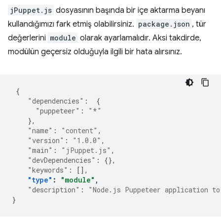
jPuppet.js
dosyasının başında bir içe aktarma beyanı
kullandığımızı fark etmiş olabilirsiniz.
package.json
, tür
değerlerini
module
olarak ayarlamalıdır. Aksi takdirde,
modülün geçersiz olduğuyla ilgili bir hata alırsınız.
{
"dependencies"
:
{
"puppeteer"
:
"*"
},
"name"
:
"content"
,
"version"
:
"1.0.0"
,
"main"
:
"jPuppet.js"
,
"devDependencies"
:
{},
"keywords"
:
[],
"type"
:
"module"
,
"description"
:
"Node.js Puppeteer application to
}