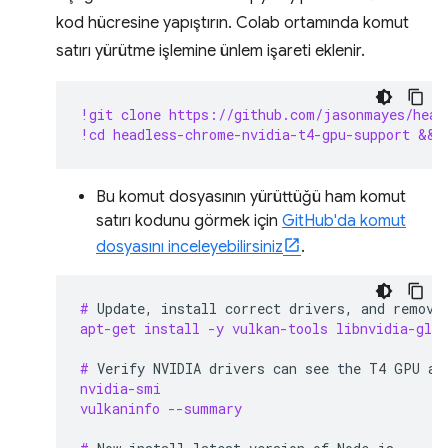
kod hücresine yapıştırın. Colab ortamında komut
satırı yürütme işlemine ünlem işareti eklenir.
!git clone https://github.com/jasonmayes/head
!cd headless-chrome-nvidia-t4-gpu-support && 
Bu komut dosyasının yürüttüğü ham komut
satırı kodunu görmek için
GitHub'da komut
dosyasını inceleyebilirsiniz
.
# 
Update,
install
correct
drivers,
and
remove
apt-get install -y vulkan-tools libnvidia-gl-5
# 
Verify
NVIDIA
drivers
can
see
the
T4
GPU
an
nvidia-smi
vulkaninfo --summary