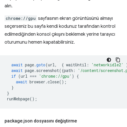
alın.
chrome://gpu
sayfasının ekran görüntüsünü almayı
seçerseniz bu sayfa kendi kodunuz tarafından kontrol
edilmediğinden konsol çıkışını beklemek yerine tarayıcı
oturumunu hemen kapatabilirsiniz.
await
page
.
goto
(
url
,
{
waitUntil
:
'networkidle2'
await
page
.
screenshot
({
path
:
'/content/screenshot.
if
(
url
===
'chrome://gpu'
)
{
await
browser
.
close
();
}
}
runWebpage
();
package
.
json dosyasını değiştirme