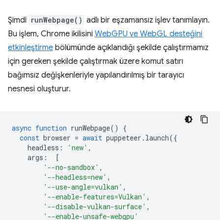
Şimdi
runWebpage()
adlı bir eşzamansız işlev tanımlayın.
Bu işlem, Chrome ikilisini
WebGPU ve WebGL desteğini
etkinleştirme
bölümünde açıklandığı şekilde çalıştırmamız
için gereken şekilde çalıştırmak üzere komut satırı
bağımsız değişkenleriyle yapılandırılmış bir tarayıcı
nesnesi oluşturur.
async
function
runWebpage
()
{
const
browser
=
await
puppeteer
.
launch
({
headless
:
'new'
,
args
:
[
'--no-sandbox'
,
'--headless=new'
,
'--use-angle=vulkan'
,
'--enable-features=Vulkan'
,
'--disable-vulkan-surface'
,
'--enable-unsafe-webgpu'