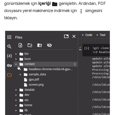
görüntülemek için
içeriği
folder
genişletin. Ardından, PDF
dosyasını yerel makinenize indirmek için
more_vert
simgesini
tıklayın.