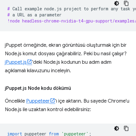
# 
Call
example
node.js
project
to
perform
any
task
y
# 
a
URL
as
a
!node headless-chrome-nvidia-t4-gpu-support/examples
jPuppet örneğinde, ekran görüntüsü oluşturmak için bir
Node.js komut dosyası çağırabiliriz. Peki bu nasıl çalışır?
jPuppet.js
'deki Node.js kodunun bu adım adım
açıklamalı kılavuzunu inceleyin.
j
Puppet
.
js Node kodu dökümü
Öncelikle
Puppeteer
'ı içe aktarın. Bu sayede Chrome'u
Node.js ile uzaktan kontrol edebilirsiniz:
import
puppeteer
from
'puppeteer'
;