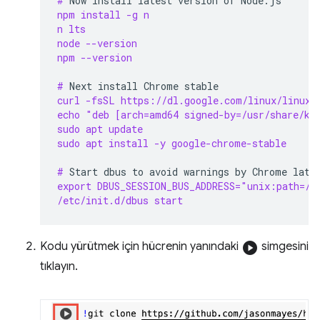
# 
Now
install
latest
version
of
npm install -g n
n lts
node --version
npm --version
# 
Next
install
Chrome
curl -fsSL https://dl.google.com/linux/linux_
echo "deb [arch=amd64 signed-by=/usr/share/ke
sudo apt update
sudo apt install -y google-chrome-stable
# 
Start
dbus
to
avoid
warnings
by
Chrome
export DBUS_SESSION_BUS_ADDRESS="unix:path=/v
/etc/init.d/dbus start
Kodu yürütmek için hücrenin yanındaki
play_circle
simgesini
tıklayın.