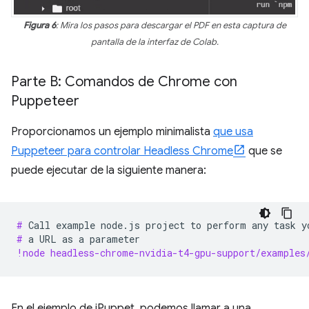
Figura 6
: Mira los pasos para descargar el PDF en esta captura de
pantalla de la interfaz de Colab.
Parte B: Comandos de Chrome con
Puppeteer
Proporcionamos un ejemplo minimalista
que usa
Puppeteer para controlar Headless Chrome
que se
puede ejecutar de la siguiente manera:
# 
Call
example
node.js
project
to
perform
any
task
y
# 
a
URL
as
a
!node headless-chrome-nvidia-t4-gpu-support/examples
En el ejemplo de jPuppet, podemos llamar a una