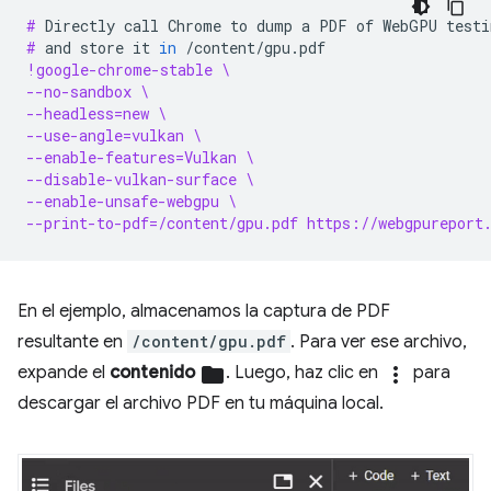
# 
Directly
call
Chrome
to
dump
a
PDF
of
WebGPU
testi
# 
and
store
it
in
!google-chrome-stable \
--no-sandbox \
--headless=new \
--use-angle=vulkan \
--enable-features=Vulkan \
--disable-vulkan-surface \
--enable-unsafe-webgpu \
--print-to-pdf=/content/gpu.pdf https://webgpureport
En el ejemplo, almacenamos la captura de PDF
resultante en
/content/gpu.pdf
. Para ver ese archivo,
expande el
contenido
folder
. Luego, haz clic en
more_vert
para
descargar el archivo PDF en tu máquina local.