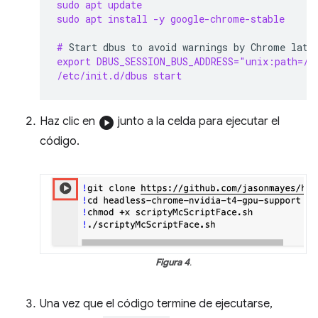
sudo apt update
sudo apt install -y google-chrome-stable
# 
Start
dbus
to
avoid
warnings
by
Chrome
export DBUS_SESSION_BUS_ADDRESS="unix:path=/v
/etc/init.d/dbus start
Haz clic en
play_circle
junto a la celda para ejecutar el
código.
Figura 4
.
Una vez que el código termine de ejecutarse,