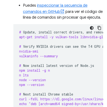
Puedes
inspeccionar la secuencia de
comandos en GitHub
para ver el código de
línea de comandos sin procesar que ejecuta.
# 
Update,
install
correct
drivers,
and
remove
apt-get install -y vulkan-tools libnvidia-gl-5
# 
Verify
NVIDIA
drivers
can
see
the
T4
GPU
an
nvidia-smi
vulkaninfo --summary
# 
Now
install
latest
version
of
npm install -g n
n lts
node --version
npm --version
# 
Next
install
Chrome
curl -fsSL https://dl.google.com/linux/linux_
echo "deb [arch=amd64 signed-by=/usr/share/ke