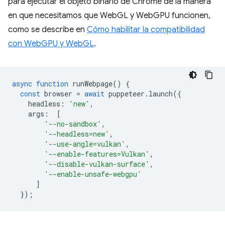
para ejecutar el objeto binario de Chrome de la manera
en que necesitamos que WebGL y WebGPU funcionen,
como se describe en
Cómo habilitar la compatibilidad
con WebGPU y WebGL
.
async
function
runWebpage
()
{
const
browser
=
await
puppeteer
.
launch
({
headless
:
'new'
,
args
:
[
'--no-sandbox'
,
'--headless=new'
,
'--use-angle=vulkan'
,
'--enable-features=Vulkan'
,
'--disable-vulkan-surface'
,
'--enable-unsafe-webgpu'
]
});