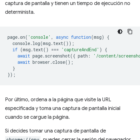
captura de pantalla y tienen un tiempo de ejecución no
determinista.
page
.
on
(
'console'
,
async
function
(
msg
)
{
console
.
log
(
msg
.
text
());
if
(
msg
.
text
()
===
'captureAndEnd'
)
{
await
page
.
screenshot
({
path
:
'/content/screensh
await
browser
.
close
();
}
});
Por último, ordena a la página que visite la URL
especificada y toma una captura de pantalla inicial
cuando se cargue la página.
Si decides tomar una captura de pantalla de
chrome://gpu
, puedes cerrar la sesión del navegador