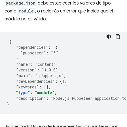
package.json
debe establecer los valores de tipo
como
module
, o recibirás un error que indica que el
módulo no es válido.
{
"dependencies"
:
{
"puppeteer"
:
"*"
},
"name"
:
"content"
,
"version"
:
"1.0.0"
,
"main"
:
"jPuppet.js"
,
"devDependencies"
:
{},
"keywords"
:
[],
"type"
:
"module"
,
"description"
:
"Node.js Puppeteer application to
}
¡Eso es todo! El uso de Puppeteer facilita la interacción