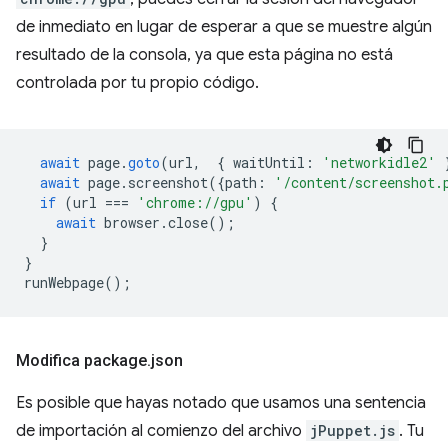
de inmediato en lugar de esperar a que se muestre algún
resultado de la consola, ya que esta página no está
controlada por tu propio código.
await
page
.
goto
(
url
,
{
waitUntil
:
'networkidle2'
await
page
.
screenshot
({
path
:
'/content/screenshot.
if
(
url
===
'chrome://gpu'
)
{
await
browser
.
close
();
}
}
runWebpage
();
Modifica package
.
json
Es posible que hayas notado que usamos una sentencia
de importación al comienzo del archivo
jPuppet.js
. Tu