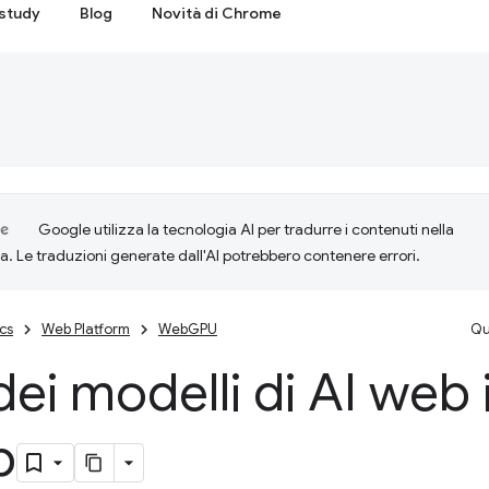
study
Blog
Novità di Chrome
Google utilizza la tecnologia AI per tradurre i contenuti nella
ta. Le traduzioni generate dall'AI potrebbero contenere errori.
cs
Web Platform
WebGPU
Qu
dei modelli di AI web
b