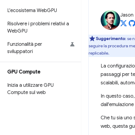
L'ecosistema Web
GPU
Jason
Risolvere i problemi relativi a
Web
GPU
Suggerimento
: se 
Funzionalità per
seguire la procedura men
sviluppatori
replicabile.
La configurazio
GPU Compute
passaggi per tes
scalabili, autom
Inizia a utilizzare GPU
Compute sul web
In questo caso
dall'emulazione
Che tu sia uno s
web, questa gui