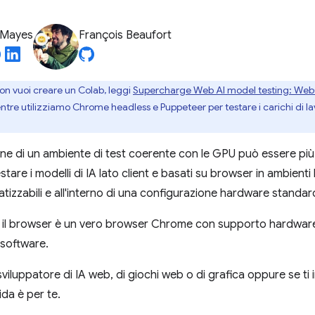
 Mayes
François Beaufort
non vuoi creare un Colab, leggi
Supercharge Web AI model testing: W
tre utilizziamo Chrome headless e Puppeteer per testare i carichi di l
ne di un ambiente di test coerente con le GPU può essere più di
tare i modelli di IA lato client e basati su browser in ambient
atizzabili e all'interno di una configurazione hardware standar
, il browser è un vero browser Chrome con supporto hardwar
 software.
viluppatore di IA web, di giochi web o di grafica oppure se ti in
da è per te.