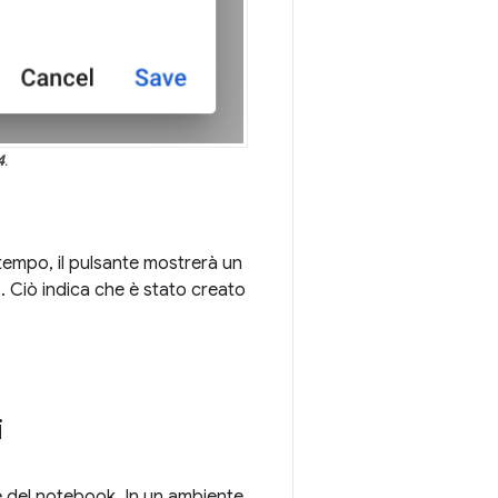
4
.
tempo, il pulsante mostrerà un
o. Ciò indica che è stato creato
i
ce del notebook. In un ambiente