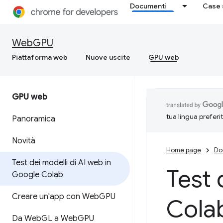
Documenti
Case 
WebGPU
Piattaforma web
Nuove uscite
GPU web
GPU web
tua lingua preferi
Panoramica
Novità
Home page
Do
Test dei modelli di AI web in
Test 
Google Colab
Creare un'app con Web
GPU
Cola
Da Web
GL a Web
GPU