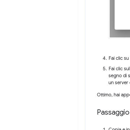
Fai clic su
Fai clic s
segno di s
un server 
Ottimo, hai app
Passaggio 3
Copia e in