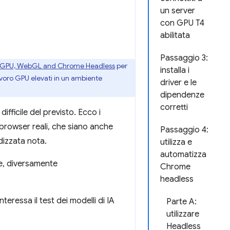
un server
con GPU T4
abilitata
Passaggio 3:
ebGPU, WebGL and Chrome Headless
per
installa i
avoro GPU elevati in un ambiente
driver e le
dipendenze
corretti
fficile del previsto. Ecco i
i browser reali, che siano anche
Passaggio 4:
dizzata nota.
utilizza e
automatizza
e, diversamente
Chrome
headless
teressa il test dei modelli di IA
Parte A:
utilizzare
Headless