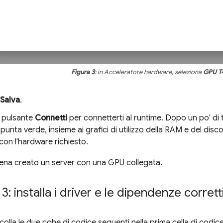
Figura 3
: in Acceleratore hardware, seleziona
GPU T
Salva
.
ul pulsante
Connetti
per connetterti al runtime. Dopo un po' di 
punta verde, insieme ai grafici di utilizzo della RAM e del disc
con l'hardware richiesto.
ena creato un server con una GPU collegata.
: installa i driver e le dipendenze corrett
colla le due righe di codice seguenti nella prima cella di codi