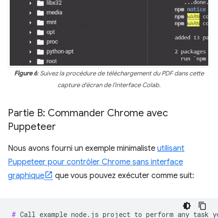
Figure 6
: Suivez la procédure de téléchargement du PDF dans cette
capture d'écran de l'interface Colab.
Partie B: Commander Chrome avec
Puppeteer
Nous avons fourni un exemple minimaliste
utilisant
Puppeteer pour contrôler Chrome sans interface
graphique
que vous pouvez exécuter comme suit:
# 
Call
example
node.js
project
to
perform
any
task
y