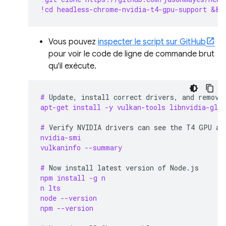
!cd headless-chrome-nvidia-t4-gpu-support && 
Vous pouvez
inspecter le script sur GitHub
pour voir le code de ligne de commande brut
qu'il exécute.
# 
Update,
install
correct
drivers,
and
remove
apt-get install -y vulkan-tools libnvidia-gl-5
# 
Verify
NVIDIA
drivers
can
see
the
T4
GPU
an
nvidia-smi
vulkaninfo --summary
# 
Now
install
latest
version
of
npm install -g n
n lts
node --version
npm --version