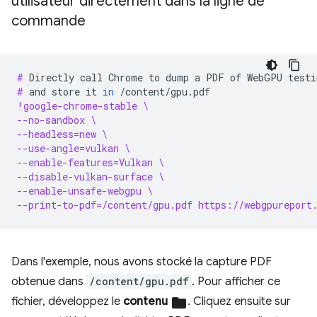
utilisateur directement dans la ligne de
commande
# 
Directly
call
Chrome
to
dump
a
PDF
of
WebGPU
testi
# 
and
store
it
in
!google-chrome-stable \
--no-sandbox \
--headless=new \
--use-angle=vulkan \
--enable-features=Vulkan \
--disable-vulkan-surface \
--enable-unsafe-webgpu \
--print-to-pdf=/content/gpu.pdf https://webgpureport
Dans l'exemple, nous avons stocké la capture PDF
obtenue dans
/content/gpu.pdf
. Pour afficher ce
fichier, développez le
contenu
folder
. Cliquez ensuite sur