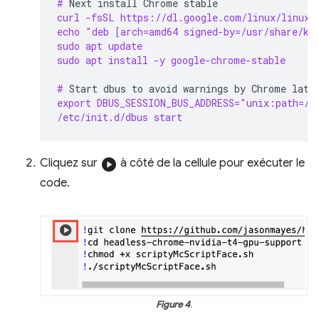
# 
Next
install
Chrome
curl -fsSL https://dl.google.com/linux/linux_
echo "deb [arch=amd64 signed-by=/usr/share/ke
sudo apt update
sudo apt install -y google-chrome-stable
# 
Start
dbus
to
avoid
warnings
by
Chrome
export DBUS_SESSION_BUS_ADDRESS="unix:path=/v
/etc/init.d/dbus start
Cliquez sur
play_circle
à côté de la cellule pour exécuter le
code.
Figure 4
.