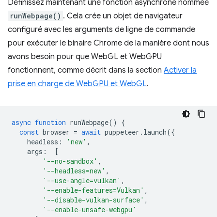
Définissez maintenant une fonction asynchrone nommée
runWebpage()
. Cela crée un objet de navigateur
configuré avec les arguments de ligne de commande
pour exécuter le binaire Chrome de la manière dont nous
avons besoin pour que WebGL et WebGPU
fonctionnent, comme décrit dans la section
Activer la
prise en charge de WebGPU et WebGL
.
async
function
runWebpage
()
{
const
browser
=
await
puppeteer
.
launch
({
headless
:
'new'
,
args
:
[
'--no-sandbox'
,
'--headless=new'
,
'--use-angle=vulkan'
,
'--enable-features=Vulkan'
,
'--disable-vulkan-surface'
,
'--enable-unsafe-webgpu'