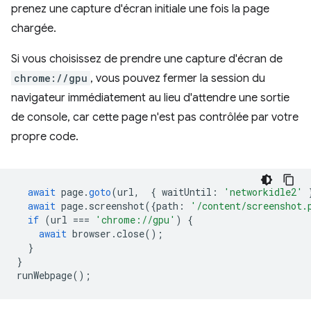
prenez une capture d'écran initiale une fois la page
chargée.
Si vous choisissez de prendre une capture d'écran de
chrome://gpu
, vous pouvez fermer la session du
navigateur immédiatement au lieu d'attendre une sortie
de console, car cette page n'est pas contrôlée par votre
propre code.
await
page
.
goto
(
url
,
{
waitUntil
:
'networkidle2'
await
page
.
screenshot
({
path
:
'/content/screenshot.
if
(
url
===
'chrome://gpu'
)
{
await
browser
.
close
();
}
}
runWebpage
();