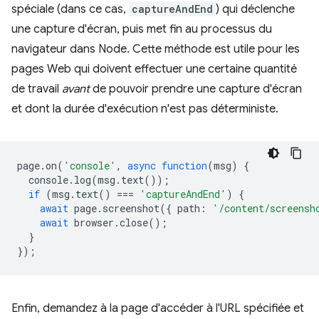
spéciale (dans ce cas,
captureAndEnd
) qui déclenche
une capture d'écran, puis met fin au processus du
navigateur dans Node. Cette méthode est utile pour les
pages Web qui doivent effectuer une certaine quantité
de travail
avant
de pouvoir prendre une capture d'écran
et dont la durée d'exécution n'est pas déterministe.
page
.
on
(
'console'
,
async
function
(
msg
)
{
console
.
log
(
msg
.
text
());
if
(
msg
.
text
()
===
'captureAndEnd'
)
{
await
page
.
screenshot
({
path
:
'/content/screensh
await
browser
.
close
();
}
});
Enfin, demandez à la page d'accéder à l'URL spécifiée et