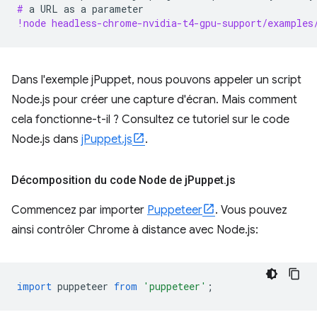
# 
a
URL
as
a
!node headless-chrome-nvidia-t4-gpu-support/examples
Dans l'exemple jPuppet, nous pouvons appeler un script
Node.js pour créer une capture d'écran. Mais comment
cela fonctionne-t-il ? Consultez ce tutoriel sur le code
Node.js dans
jPuppet.js
.
Décomposition du code Node de j
Puppet
.
js
Commencez par importer
Puppeteer
. Vous pouvez
ainsi contrôler Chrome à distance avec Node.js:
import
puppeteer
from
'puppeteer'
;