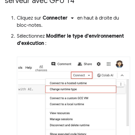
serveur avec GPU T4
arrow_drop_down
Cliquez sur
Connecter
en haut à droite du
bloc-notes.
Sélectionnez
Modifier le type d'environnement
d'exécution
: