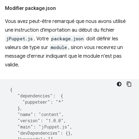
Modifier package
.
json
Vous avez peut-être remarqué que nous avons utilisé
une instruction d'importation au début du fichier
jPuppet.js
. Votre
package.json
doit définir les
valeurs de type sur
module
, sinon vous recevrez un
message d'erreur indiquant que le module n'est pas
valide.
{
"dependencies"
:
{
"puppeteer"
:
"*"
},
"name"
:
"content"
,
"version"
:
"1.0.0"
,
"main"
:
"jPuppet.js"
,
"devDependencies"
:
{},