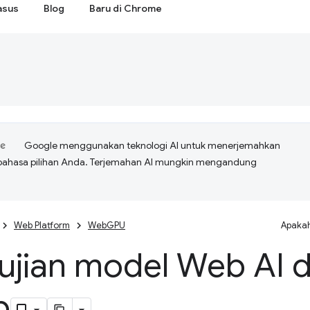
asus
Blog
Baru di Chrome
Google menggunakan teknologi AI untuk menerjemahkan
bahasa pilihan Anda. Terjemahan AI mungkin mengandung
Web Platform
WebGPU
Apakah
ujian model Web AI 
b