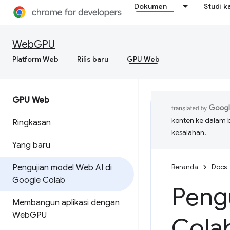
Dokumen
Studi k
WebGPU
Platform Web
Rilis baru
GPU Web
GPU Web
konten ke dalam 
Ringkasan
kesalahan.
Yang baru
Pengujian model Web AI di
Beranda
Docs
Google Colab
Peng
Membangun aplikasi dengan
Web
GPU
Cola