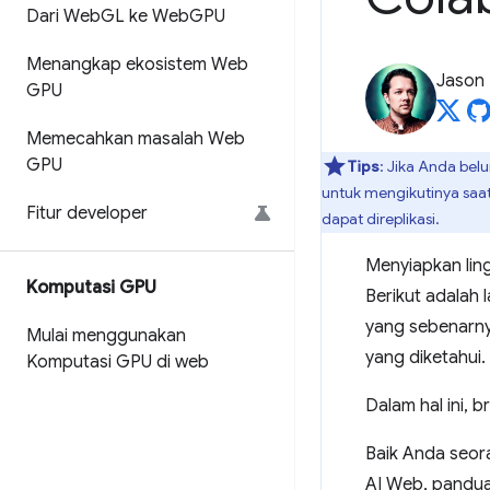
Dari Web
GL ke Web
GPU
Menangkap ekosistem Web
Jason
GPU
Memecahkan masalah Web
GPU
Tips
: Jika Anda be
untuk mengikutinya saa
Fitur developer
dapat direplikasi.
Menyiapkan ling
Komputasi GPU
Berikut adalah 
yang sebenarny
Mulai menggunakan
yang diketahui.
Komputasi GPU di web
Dalam hal ini,
Baik Anda seor
AI Web, pandua