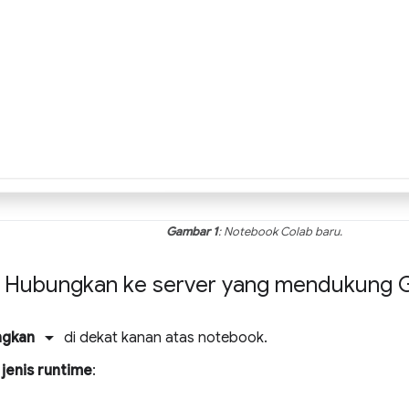
Gambar 1
: Notebook Colab baru.
: Hubungkan ke server yang mendukung 
arrow_drop_down
ngkan
di dekat kanan atas notebook.
jenis runtime
: