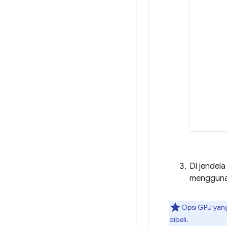
Di jendela
menggunak
Opsi GPU yang
dibeli.