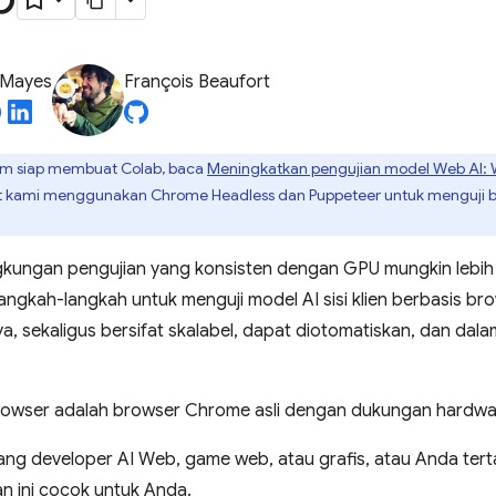
 Mayes
François Beaufort
lum siap membuat Colab, baca
Meningkatkan pengujian model Web AI:
t kami menggunakan Chrome Headless dan Puppeteer untuk menguji be
kungan pengujian yang konsisten dengan GPU mungkin lebih su
langkah-langkah untuk menguji model AI sisi klien berbasis br
a, sekaligus bersifat skalabel, dapat diotomatiskan, dan da
 browser adalah browser Chrome asli dengan dukungan hardwar
ang developer AI Web, game web, atau grafis, atau Anda tert
n ini cocok untuk Anda.