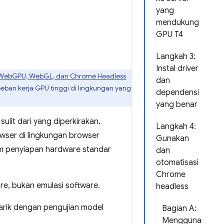
yang
mendukung
GPU T4
Langkah 3:
Instal driver
 WebGPU, WebGL, dan Chrome Headless
dan
ban kerja GPU tinggi di lingkungan yang
dependensi
yang benar
lit dari yang diperkirakan.
Langkah 4:
owser di lingkungan browser
Gunakan
lam penyiapan hardware standar
dan
otomatisasi
Chrome
e, bukan emulasi software.
headless
arik dengan pengujian model
Bagian A:
Mengguna