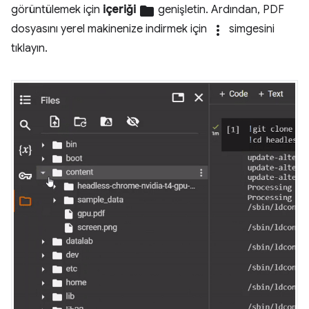
görüntülemek için
içeriği
folder
genişletin. Ardından, PDF
dosyasını yerel makinenize indirmek için
more_vert
simgesini
tıklayın.