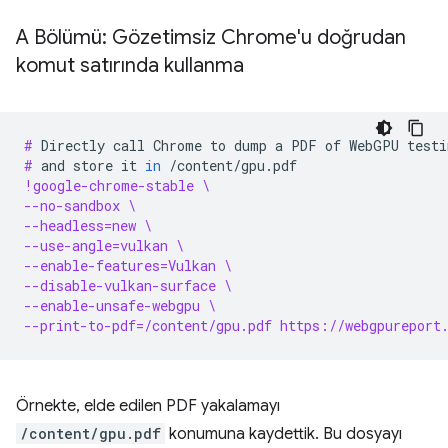
A Bölümü: Gözetimsiz Chrome'u doğrudan
komut satırında kullanma
# 
Directly
call
Chrome
to
dump
a
PDF
of
WebGPU
testi
# 
and
store
it
in
!google-chrome-stable \
--no-sandbox \
--headless=new \
--use-angle=vulkan \
--enable-features=Vulkan \
--disable-vulkan-surface \
--enable-unsafe-webgpu \
--print-to-pdf=/content/gpu.pdf https://webgpureport
Örnekte, elde edilen PDF yakalamayı
/content/gpu.pdf
konumuna kaydettik. Bu dosyayı