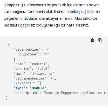
jPuppet.js
dosyasının başında bir içe aktarma beyanı
kullandığımızı fark etmiş olabilirsiniz.
package.json
, tür
değerlerini
module
olarak ayarlamalıdır. Aksi takdirde,
modülün geçersiz olduğuyla ilgili bir hata alırsınız.
{
"dependencies"
:
{
"puppeteer"
:
"*"
},
"name"
:
"content"
,
"version"
:
"1.0.0"
,
"main"
:
"jPuppet.js"
,
"devDependencies"
:
{},
"keywords"
:
[],
"type"
:
"module"
,
"description"
:
"Node.js Puppeteer application to
}