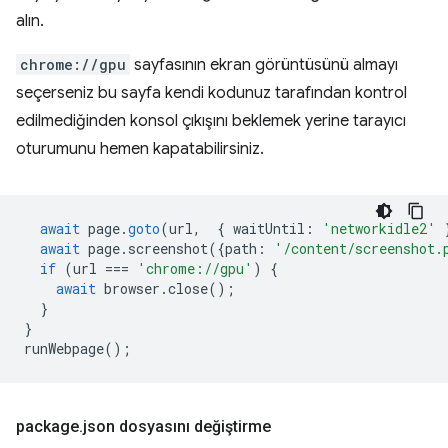
alın.
chrome://gpu
sayfasının ekran görüntüsünü almayı
seçerseniz bu sayfa kendi kodunuz tarafından kontrol
edilmediğinden konsol çıkışını beklemek yerine tarayıcı
oturumunu hemen kapatabilirsiniz.
await
page
.
goto
(
url
,
{
waitUntil
:
'networkidle2'
await
page
.
screenshot
({
path
:
'/content/screenshot.
if
(
url
===
'chrome://gpu'
)
{
await
browser
.
close
();
}
}
runWebpage
();
package
.
json dosyasını değiştirme