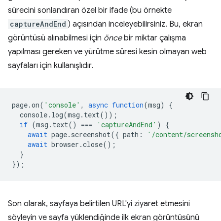
sürecini sonlandıran özel bir ifade (bu örnekte
captureAndEnd
) açısından inceleyebilirsiniz. Bu, ekran
görüntüsü alınabilmesi için
önce
bir miktar çalışma
yapılması gereken ve yürütme süresi kesin olmayan web
sayfaları için kullanışlıdır.
page
.
on
(
'console'
,
async
function
(
msg
)
{
console
.
log
(
msg
.
text
());
if
(
msg
.
text
()
===
'captureAndEnd'
)
{
await
page
.
screenshot
({
path
:
'/content/screensh
await
browser
.
close
();
}
});
Son olarak, sayfaya belirtilen URL'yi ziyaret etmesini
söyleyin ve sayfa yüklendiğinde ilk ekran görüntüsünü