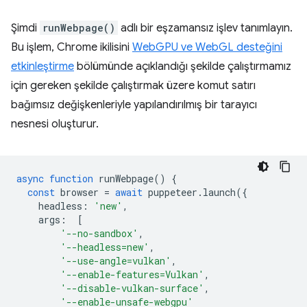
Şimdi
runWebpage()
adlı bir eşzamansız işlev tanımlayın.
Bu işlem, Chrome ikilisini
WebGPU ve WebGL desteğini
etkinleştirme
bölümünde açıklandığı şekilde çalıştırmamız
için gereken şekilde çalıştırmak üzere komut satırı
bağımsız değişkenleriyle yapılandırılmış bir tarayıcı
nesnesi oluşturur.
async
function
runWebpage
()
{
const
browser
=
await
puppeteer
.
launch
({
headless
:
'new'
,
args
:
[
'--no-sandbox'
,
'--headless=new'
,
'--use-angle=vulkan'
,
'--enable-features=Vulkan'
,
'--disable-vulkan-surface'
,
'--enable-unsafe-webgpu'