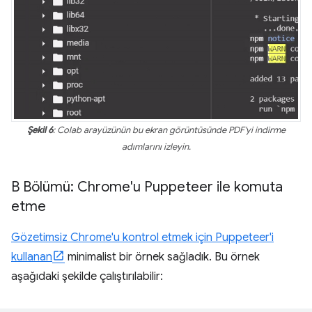
Şekil 6
: Colab arayüzünün bu ekran görüntüsünde PDF'yi indirme
adımlarını izleyin.
B Bölümü: Chrome'u Puppeteer ile komuta
etme
Gözetimsiz Chrome'u kontrol etmek için Puppeteer'i
kullanan
minimalist bir örnek sağladık. Bu örnek
aşağıdaki şekilde çalıştırılabilir: