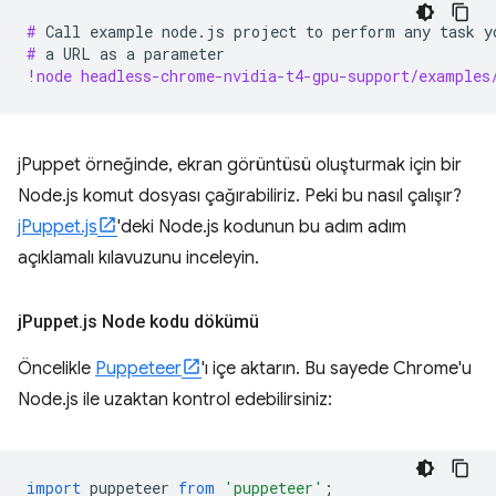
# 
Call
example
node.js
project
to
perform
any
task
y
# 
a
URL
as
a
!node headless-chrome-nvidia-t4-gpu-support/examples
jPuppet örneğinde, ekran görüntüsü oluşturmak için bir
Node.js komut dosyası çağırabiliriz. Peki bu nasıl çalışır?
jPuppet.js
'deki Node.js kodunun bu adım adım
açıklamalı kılavuzunu inceleyin.
j
Puppet
.
js Node kodu dökümü
Öncelikle
Puppeteer
'ı içe aktarın. Bu sayede Chrome'u
Node.js ile uzaktan kontrol edebilirsiniz:
import
puppeteer
from
'puppeteer'
;