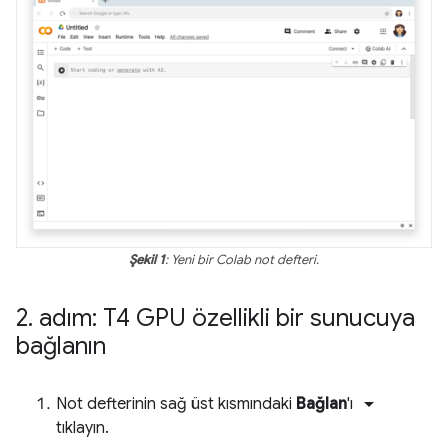
Şekil 1
: Yeni bir Colab not defteri.
2
.
adım: T4 GPU özellikli bir sunucuya
bağlanın
arrow_drop_down
Not defterinin sağ üst kısmındaki
Bağlan
'ı
tıklayın.