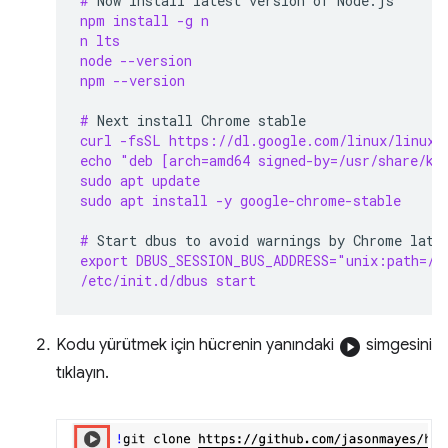
# 
Now
install
latest
version
of
npm install -g n
n lts
node --version
npm --version
# 
Next
install
Chrome
curl -fsSL https://dl.google.com/linux/linux_
echo "deb [arch=amd64 signed-by=/usr/share/ke
sudo apt update
sudo apt install -y google-chrome-stable
# 
Start
dbus
to
avoid
warnings
by
Chrome
export DBUS_SESSION_BUS_ADDRESS="unix:path=/v
/etc/init.d/dbus start
Kodu yürütmek için hücrenin yanındaki
play_circle
simgesini
tıklayın.