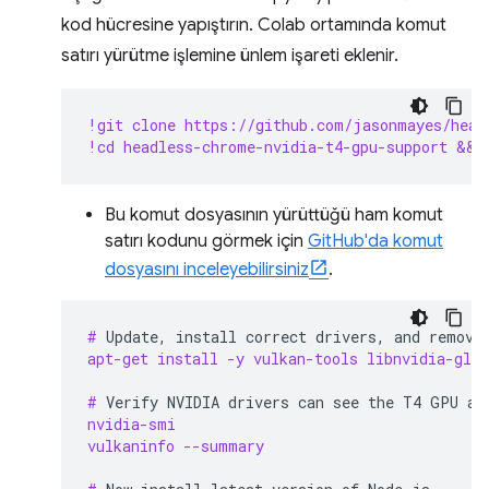
kod hücresine yapıştırın. Colab ortamında komut
satırı yürütme işlemine ünlem işareti eklenir.
!git clone https://github.com/jasonmayes/head
!cd headless-chrome-nvidia-t4-gpu-support && 
Bu komut dosyasının yürüttüğü ham komut
satırı kodunu görmek için
GitHub'da komut
dosyasını inceleyebilirsiniz
.
# 
Update,
install
correct
drivers,
and
remove
apt-get install -y vulkan-tools libnvidia-gl-5
# 
Verify
NVIDIA
drivers
can
see
the
T4
GPU
an
nvidia-smi
vulkaninfo --summary