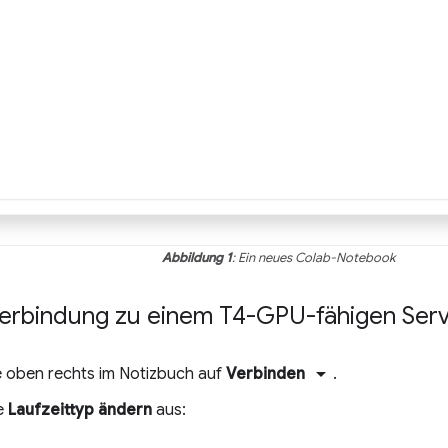
Abbildung 1
: Ein neues Colab-Notebook
 Verbindung zu einem T4-GPU-fähigen Serv
arrow_drop_down
ie oben rechts im Notizbuch auf
Verbinden
.
e
Laufzeittyp ändern
aus: