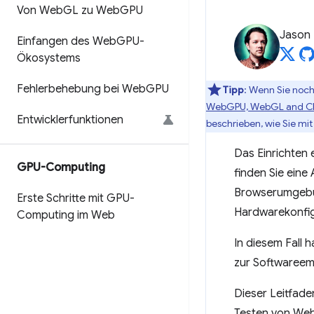
Von Web
GL zu Web
GPU
Jason
Einfangen des Web
GPU-
Ökosystems
Fehlerbehebung bei Web
GPU
Tipp
: Wenn Sie noch 
WebGPU, WebGL and Ch
Entwicklerfunktionen
beschrieben, wie Sie mi
Das Einrichten 
GPU-Computing
finden Sie eine
Browserumgebung
Erste Schritte mit GPU-
Hardwarekonfig
Computing im Web
In diesem Fall
zur Softwareem
Dieser Leitfade
Testen von Web