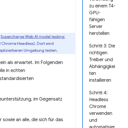
zu einem T4-
GPU-
fähigen
Server
herstellen
l
Supercharge Web AI model testing:
 Chrome Headless). Dort wird
Schritt 3: Die
replizierbaren Umgebung testen.
richtigen
Treiber und
ein als erwartet. Im Folgenden
Abhängigkei
lle in echten
ten
standardisierten
installieren
Schritt 4:
reunterstützung, im Gegensatz
Headless
Chrome
verwenden
sowie an alle, die sich für das
und
automatisier