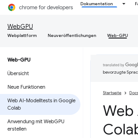
Dokumentation
F
WebGPU
Webplattform
Neuveröffentlichungen
Web-GPU
Web-GPU
bevorzugte Sprac
Übersicht
Neue Funktionen
Startseite
Doc
Web AI-Modelltests in Google
Web 
Colab
Anwendung mit Web
GPU
Cola
erstellen