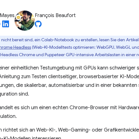
 Mayes
François Beaufort
nicht bereit sind, ein Colab-Notebook zu erstellen, lesen Sie den Artike
rome Headless
(Web-KI-Modelltests optimieren: WebGPU, WebGL und
t Headless Chrome und Puppeteer GPU-intensive Arbeitslasten in einer 
einer einheitlichen Testumgebung mit GPUs kann schwieriger s
 Anleitung zum Testen clientseitiger, browserbasierter KI-Mode
en, die skalierbar, automatisierbar und in einer bekannten 
uration sind.
 handelt es sich um einen echten Chrome-Browser mit Hardwa
ulation.
n richtet sich an Web-KI-, Web-Gaming- oder Grafikentwickler 
-KI-Modellen interessieren.