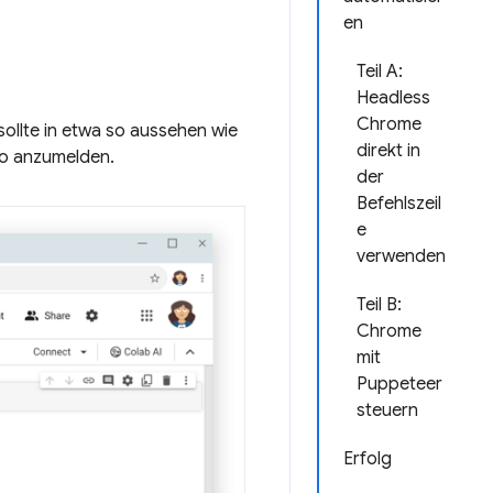
en
Teil A:
Headless
Chrome
sollte in etwa so aussehen wie
direkt in
to anzumelden.
der
Befehlszeil
e
verwenden
Teil B:
Chrome
mit
Puppeteer
steuern
Erfolg