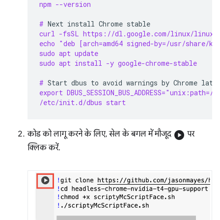
npm --version
# 
Next
install
Chrome
curl -fsSL https://dl.google.com/linux/linux_
echo "deb [arch=amd64 signed-by=/usr/share/ke
sudo apt update
sudo apt install -y google-chrome-stable
# 
Start
dbus
to
avoid
warnings
by
Chrome
export DBUS_SESSION_BUS_ADDRESS="unix:path=/v
/etc/init.d/dbus start
कोड को लागू करने के लिए, सेल के बगल में मौजूद
play_circle
पर
क्लिक करें.