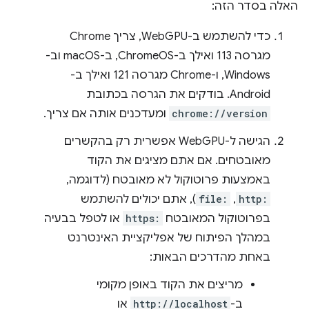
האלה בסדר הזה:
כדי להשתמש ב-WebGPU, צריך Chrome
מגרסה 113 ואילך ב-ChromeOS, ב-macOS וב-
Windows, ו-Chrome מגרסה 121 ואילך ב-
Android. בודקים את הגרסה בכתובת
chrome://version
ומעדכנים אותה אם צריך.
הגישה ל-WebGPU אפשרית רק בהקשרים
מאובטחים. אם אתם מציגים את הקוד
באמצעות פרוטוקול לא מאובטח (לדוגמה,
http:
,
file:
), אתם יכולים להשתמש
בפרוטוקול המאובטח
https:
או לטפל בבעיה
במהלך הפיתוח של אפליקציית האינטרנט
באחת מהדרכים הבאות:
מריצים את הקוד באופן מקומי
ב-
http://localhost
או