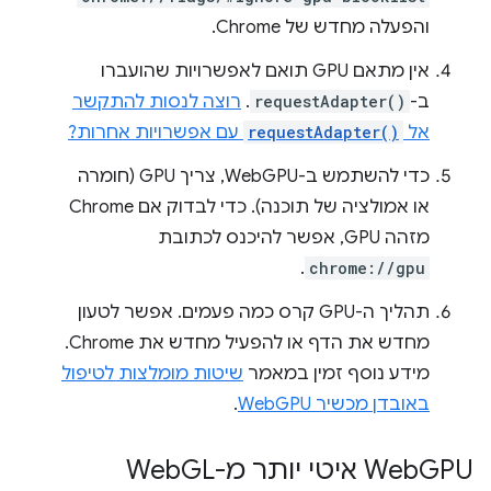
והפעלה מחדש של Chrome.
אין מתאם GPU תואם לאפשרויות שהועברו
ב-
requestAdapter()
.
רוצה לנסות להתקשר
אל
requestAdapter()
עם אפשרויות אחרות?
כדי להשתמש ב-WebGPU, צריך GPU (חומרה
או אמולציה של תוכנה). כדי לבדוק אם Chrome
מזהה GPU, אפשר להיכנס לכתובת
.
chrome://gpu
תהליך ה-GPU קרס כמה פעמים. אפשר לטעון
מחדש את הדף או להפעיל מחדש את Chrome.
מידע נוסף זמין במאמר
שיטות מומלצות לטיפול
באובדן מכשיר WebGPU
.
GPU איטי יותר מ-Web
‫Web
GL