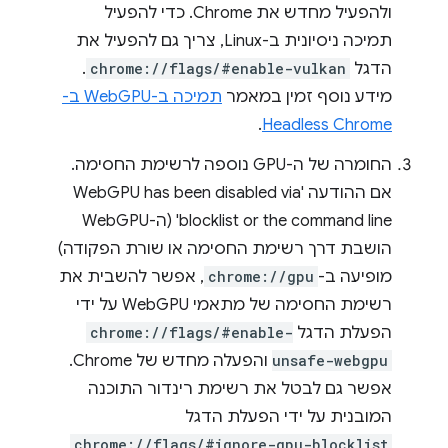
ולהפעיל מחדש את Chrome. כדי להפעיל
תמיכה ניסיונית ב-Linux, צריך גם להפעיל את
הדגל
chrome://flags/#enable-vulkan
.
מידע נוסף זמין במאמר
תמיכה ב-WebGPU ב-
.
Headless Chrome
החומרה של ה-GPU נוספה לרשימת החסימה.
אם ההודעה 'WebGPU has been disabled via
blocklist or the command line' (ה-WebGPU
הושבת דרך רשימת החסימה או שורת הפקודה)
מופיעה ב-
chrome://gpu
, אפשר להשבית את
רשימת החסימה של מתאמי WebGPU על ידי
הפעלת הדגל
chrome://flags/#enable-
unsafe-webgpu
והפעלה מחדש של Chrome.
אפשר גם לבטל את רשימת רינדור התוכנה
המובנית על ידי הפעלת הדגל
chrome://flags/#ignore-gpu-blocklist