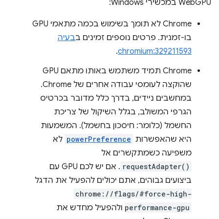
WebGPU במכשירי Windows:
‫Chrome לא תומך בשימוש בכמה מתאמי GPU
בו-זמנית. פרטים נוספים זמינים ב
בעיה
.
chromium:329211593
‫Chrome תמיד משתמש באותו מתאם GPU
שהוקצה לעומסי עבודה אחרים של Chrome.
במחשבים ניידים, בדרך כלל מדובר בכרטיס
הגרפי המשולב, בגלל השיקול של צריכת
החשמל (כלומר: חיסכון בחשמל). המשמעות
היא שהאפשרות
powerPreference
לא
משפיעה כשמתקשרים אל
requestAdapter()
. אם יש לכם GPU עם
ביצועים גבוהים, אתם יכולים להפעיל את הדגל
chrome://flags/#force-high-
performance-gpu
ולהפעיל מחדש את