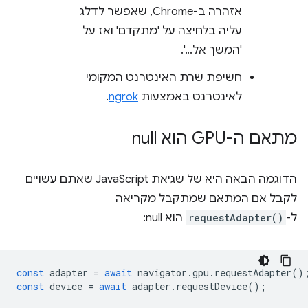
אזהרה ב-Chrome, שאפשר לדלג
עליה בלחיצה על 'מתקדם' ואז על
'המשך אל...'.
חשיפת שרת האינטרנט המקומי
לאינטרנט באמצעות
ngrok
.
מתאם ה-GPU הוא null
הדוגמה הבאה היא של שגיאת JavaScript שאתם עשויים
לקבל אם המתאם שמתקבל מקריאה
ל-
requestAdapter()
הוא null:
const
adapter
=
await
navigator
.
gpu
.
requestAdapter
()
const
device
=
await
adapter
.
requestDevice
();