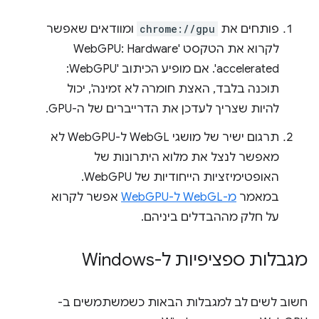
פותחים את
chrome://gpu
ומוודאים שאפשר
לקרוא את הטקסט 'WebGPU: Hardware
accelerated'. אם מופיע הכיתוב 'WebGPU:
תוכנה בלבד, האצת חומרה לא זמינה', יכול
להיות שצריך לעדכן את הדרייברים של ה-GPU.
תרגום ישיר של מושגי WebGL ל-WebGPU לא
מאפשר לנצל את מלוא היתרונות של
האופטימיזציות הייחודיות של WebGPU.
במאמר
מ-WebGL ל-WebGPU
אפשר לקרוא
על חלק מההבדלים ביניהם.
מגבלות ספציפיות ל-Windows
חשוב לשים לב למגבלות הבאות כשמשתמשים ב-