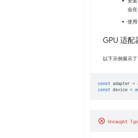
安装 
会在
使
GPU 适配器
以下示例展示
const
adapter
=
const
device
=
a
cancel