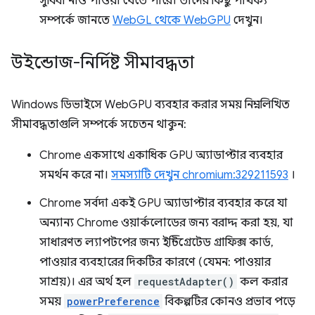
সুবিধা নাও পাওয়া যেতে পারে। তাদের কিছু পার্থক্য
সম্পর্কে জানতে
WebGL থেকে WebGPU
দেখুন।
উইন্ডোজ-নির্দিষ্ট সীমাবদ্ধতা
Windows ডিভাইসে WebGPU ব্যবহার করার সময় নিম্নলিখিত
সীমাবদ্ধতাগুলি সম্পর্কে সচেতন থাকুন:
Chrome একসাথে একাধিক GPU অ্যাডাপ্টার ব্যবহার
সমর্থন করে না।
সমস্যাটি দেখুন chromium:329211593
।
Chrome সর্বদা একই GPU অ্যাডাপ্টার ব্যবহার করে যা
অন্যান্য Chrome ওয়ার্কলোডের জন্য বরাদ্দ করা হয়, যা
সাধারণত ল্যাপটপের জন্য ইন্টিগ্রেটেড গ্রাফিক্স কার্ড,
পাওয়ার ব্যবহারের দিকটির কারণে (যেমন: পাওয়ার
সাশ্রয়)। এর অর্থ হল
requestAdapter()
কল করার
সময়
powerPreference
বিকল্পটির কোনও প্রভাব পড়ে