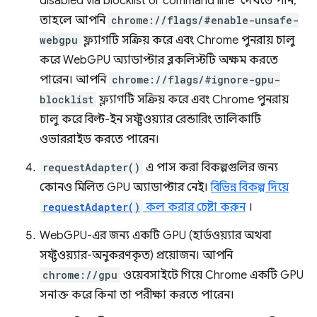
disabled via blocklist or command line" দেখতে পান,
তাহলে আপনি
chrome://flags/#enable-unsafe-
webgpu
ফ্ল্যাগটি সক্রিয় করে এবং Chrome পুনরায় চালু
করে WebGPU অ্যাডাপ্টার ব্লকলিস্টটি অক্ষম করতে
পারেন। আপনি
chrome://flags/#ignore-gpu-
blocklist
ফ্ল্যাগটি সক্রিয় করে এবং Chrome পুনরায়
চালু করে বিল্ট-ইন সফ্টওয়্যার রেন্ডারিং তালিকাটি
ওভাররাইড করতে পারেন।
requestAdapter()
এ পাস করা বিকল্পগুলির জন্য
কোনও মিলিত GPU অ্যাডাপ্টার নেই।
বিভিন্ন বিকল্প দিয়ে
requestAdapter()
কল করার চেষ্টা করুন
।
WebGPU-এর জন্য একটি GPU (হার্ডওয়্যার অথবা
সফ্টওয়্যার-অনুকরণকৃত) প্রয়োজন। আপনি
chrome://gpu
ওয়েবসাইটে গিয়ে Chrome একটি GPU
সনাক্ত করে কিনা তা পরীক্ষা করতে পারেন।