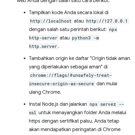
web Anda dengan salah satu cara berikut:
Tampilkan kode Anda secara lokal di
http://localhost
atau
http://127.0.0.1
dengan salah satu perintah berikut:
npx
http-server
atau
python3 -m
http.server
.
Tambahkan origin ke daftar "Origin tidak aman
yang diperlakukan sebagai aman" di
chrome://flags/#unsafely-treat-
insecure-origin-as-secure
dan mulai
ulang Chrome.
Instal Node.js dan jalankan
npx servez --
ssl
untuk menayangkan folder Anda melalui
https dengan sertifikat palsu. Anda tetap
akan mendapatkan peringatan di Chrome