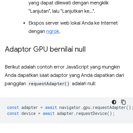
yang dapat dilewati dengan mengklik
"Lanjutan", lalu "Lanjutkan ke...".
Ekspos server web lokal Anda ke Internet
dengan
ngrok
.
Adaptor GPU bernilai null
Berikut adalah contoh error JavaScript yang mungkin
Anda dapatkan saat adaptor yang Anda dapatkan dari
panggilan
requestAdapter()
adalah null:
const
adapter
=
await
navigator
.
gpu
.
requestAdapter
()
const
device
=
await
adapter
.
requestDevice
();