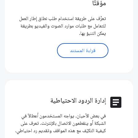
مؤقتًا
تعرَّف على طريقة استخدام طلب نطاق إطار العمل
للتعامل مع طلبات موارد الصوت والفيديو بطريقة
يمكن التنبؤ بها.
قراءة المستند
article
إدارة الردود الاحتياطية
في بعض الأحيان، يواجه المستخدمون أعطالاً في
الشبكة أو ينقطعون الاتصال بالإنترنت. تعرف على
كيفية التكيّف مع هذه المواقف وتقديم رد احتياطي.