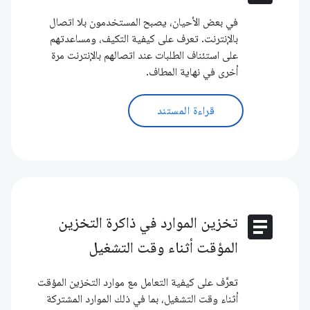
في بعض الأحيان، يصبح المستخدمون بلا اتصال
بالإنترنت. تعرف على كيفية التكيف، ومساعدتهم
على استئناف الطلبات عند اتصالهم بالإنترنت مرة
أخرى في نهاية المطاف.
قراءة المستند
article
تخزين الموارد في ذاكرة التخزين
المؤقت أثناء وقت التشغيل
تعرَّف على كيفية التعامل مع موارد التخزين المؤقت
أثناء وقت التشغيل، بما في ذلك الموارد المشتركة