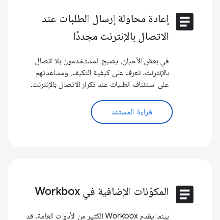
article
إعادة محاولة إرسال الطلبات عند
الاتصال بالإنترنت مجددًا
في بعض الأحيان، يصبح المستخدمون بلا اتصال
بالإنترنت. تعرف على كيفية التكيف، ومساعدتهم
على استئناف الطلبات عند تكرار الاتصال بالإنترنت.
قراءة المستند
article
المكوّنات الإضافية في Workbox
بينما يقدم Workbox الكثير من الأدوات العامة، قد