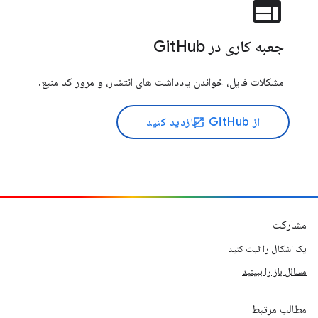
web
جعبه کاری در GitHub
مشکلات فایل، خواندن یادداشت های انتشار، و مرور کد منبع.
از GitHub
بازدید کنید
open_in_new
مشارکت
یک اشکال را ثبت کنید
مسائل باز را ببینید
مطالب مرتبط