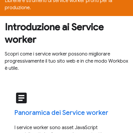
Librerie e strumenti di service worker pronti per la
produzione.
Introduzione ai Service
worker
Scopri come i service worker possono migliorare
progressivamente il tuo sito web e in che modo Workbox
è utile.
article
Panoramica dei Service worker
I service worker sono asset JavaScript