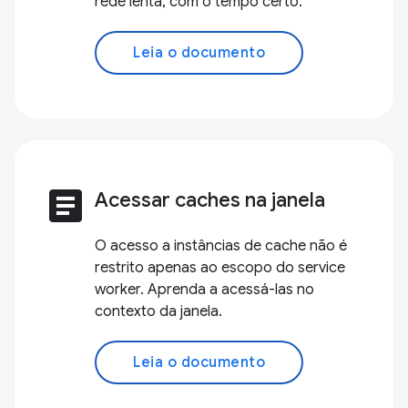
rede lenta, com o tempo certo.
Leia o documento
article
Acessar caches na janela
O acesso a instâncias de cache não é
restrito apenas ao escopo do service
worker. Aprenda a acessá-las no
contexto da janela.
Leia o documento