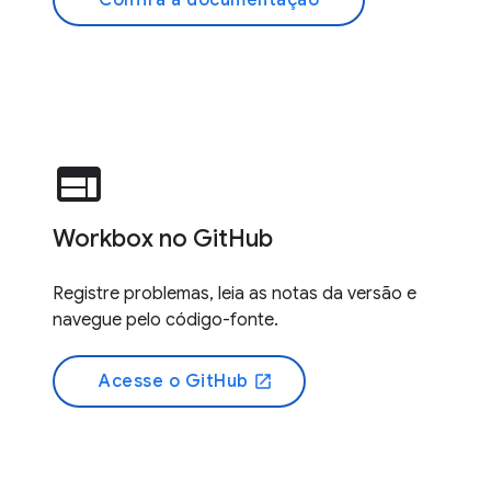
Confira a documentação
web
Workbox no GitHub
Registre problemas, leia as notas da versão e
navegue pelo código-fonte.
Acesse o GitHub
open_in_new