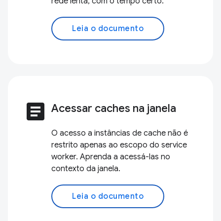
rede lenta, com o tempo certo.
Leia o documento
article
Acessar caches na janela
O acesso a instâncias de cache não é
restrito apenas ao escopo do service
worker. Aprenda a acessá-las no
contexto da janela.
Leia o documento