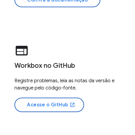
Confira a documentação
web
Workbox no GitHub
Registre problemas, leia as notas da versão e
navegue pelo código-fonte.
Acesse o GitHub
open_in_new