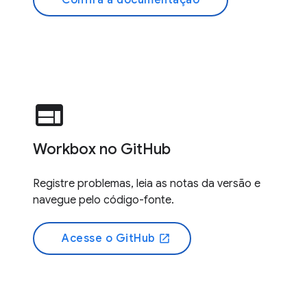
Confira a documentação
web
Workbox no GitHub
Registre problemas, leia as notas da versão e
navegue pelo código-fonte.
Acesse o GitHub
open_in_new