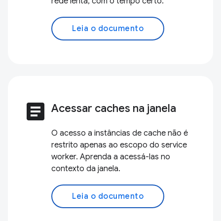
rede lenta, com o tempo certo.
Leia o documento
article
Acessar caches na janela
O acesso a instâncias de cache não é
restrito apenas ao escopo do service
worker. Aprenda a acessá-las no
contexto da janela.
Leia o documento