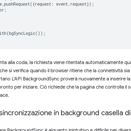
e
.
pushRequest
({
request
:
event
.
request
});
or
;
ith
(
bgSyncLogic
());
nta alla coda, la richiesta viene ritentata automaticamente qu
che si verifica quando il browser ritiene che la connettività sia 
ano L'API BackgroundSync proverà nuovamente a inserire la c
ronto per iniziare. Ciò richiede che la pagina che controlla il
cace.
 sincronizzazione in background casella di
e BackgroundSync è alquanto inintuitivo e difficile per diversi