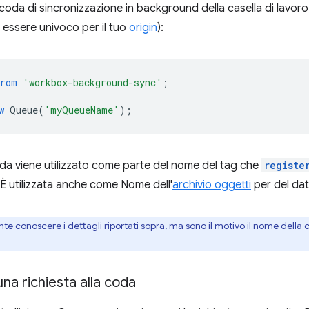
coda di sincronizzazione in background della casella di lavor
essere univoco per il tuo
origin
):
from
'workbox-background-sync'
;
w
Queue
(
'myQueueName'
);
oda viene utilizzato come parte del nome del tag che
registe
 È utilizzata anche come Nome dell'
archivio oggetti
per del da
te conoscere i dettagli riportati sopra, ma sono il motivo il nome della
una richiesta alla coda