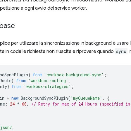
Nei browser l'API BackgroundSync in modo nativo, Workbox Ba
petizione a ogni avvio del service worker.
 base
plice per utilizzare la sincronizzazione in background è usare 
 in coda le richieste non riuscite e riprovare quando
sync
i
ndSyncPlugin
}
from
'workbox-background-sync'
;
Route
}
from
'workbox-routing'
;
nly
}
from
'workbox-strategies'
;
in
=
new
BackgroundSyncPlugin
(
'myQueueName'
,
{
ime
:
24
*
60
,
// Retry for max of 24 Hours (specified in
.json/
,