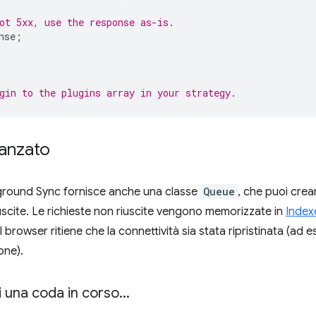
ot 5xx, use the response as-is.
nse
;
gin to the plugins array in your strategy.
vanzato
ound Sync fornisce anche una classe
Queue
, che puoi crea
iuscite. Le richieste non riuscite vengono memorizzate in
Inde
 browser ritiene che la connettività sia stata ripristinata (ad
one).
 una coda in corso
.
.
.