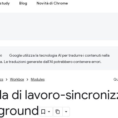
study
Blog
Novità di Chrome
Google utilizza la tecnologia AI per tradurre i contenuti nella
ta. Le traduzioni generate dall'AI potrebbero contenere errori.
cs
Workbox
Modules
Qu
la di lavoro-sincroni
ground