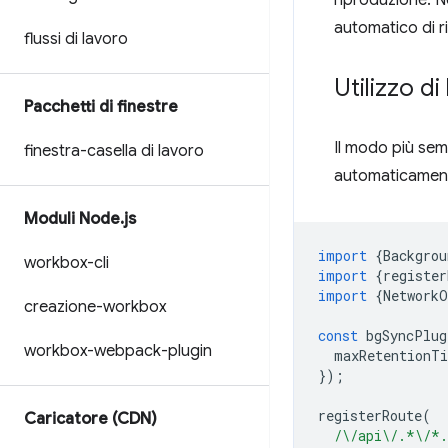
riproduzione. 
automatico di ri
flussi di lavoro
Utilizzo di
Pacchetti di finestre
Il modo più sem
finestra-casella di lavoro
automaticamente
Moduli Node
.
js
import
{
Backgrou
workbox-cli
import
{
register
import
{
NetworkO
creazione-workbox
const
bgSyncPlug
workbox-webpack-plugin
maxRetentionT
});
registerRoute
(
Caricatore (CDN)
/\/api\/.*\/*