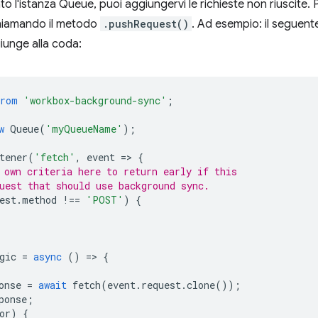
o l'istanza Queue, puoi aggiungervi le richieste non riuscite.
chiamando il metodo
.pushRequest()
. Ad esempio: il seguente
giunge alla coda:
from
'workbox-background-sync'
;
w
Queue
(
'myQueueName'
);
tener
(
'fetch'
,
event
=
>
{
 own criteria here to return early if this
uest that should use background sync.
est
.
method
!==
'POST'
)
{
gic
=
async
()
=
>
{
onse
=
await
fetch
(
event
.
request
.
clone
());
ponse
;
or
)
{