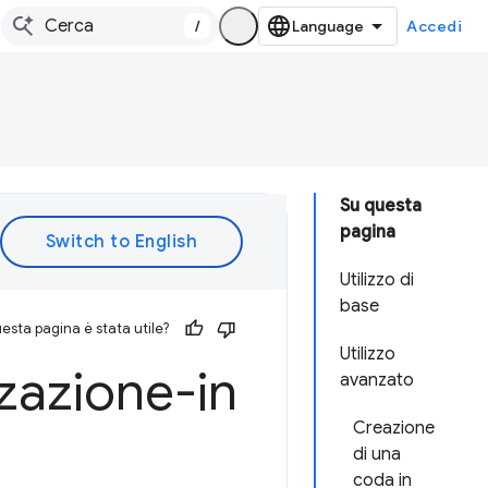
/
Accedi
Su questa
pagina
Utilizzo di
base
esta pagina è stata utile?
Utilizzo
zzazione-in
avanzato
Creazione
di una
coda in