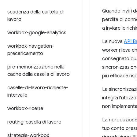
Quando invii i d
scadenza della cartella di
lavoro
perdita di conne
a inviare le rich
workbox-google-analytics
La nuova
API B
workbox-navigation-
worker rileva ch
precaricamento
consegnato quand
pre-memorizzazione nella
sincronizzazion
cache della casella di lavoro
più efficace ris
caselle-di-lavoro-richieste-
La sincronizzaz
intervallo
integra l'utiliz
non implementa
workbox-ricette
La riproduzione
routing-casella di lavoro
tuo conto pre
strategie-workbox