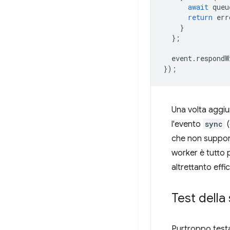
await
queu
return
err
}
};
event
.
respondW
});
Una volta aggiu
l'evento
sync
(
che non support
worker è tutto p
altrettanto effi
Test della
Purtroppo testar