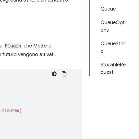
ckground Sync, e un tentativo
Queue
QueueOpti
ons
QueueStor
la
Plugin
che Mettere
e
n futuro vengono attivati.
StorableRe
quest
 minutes)