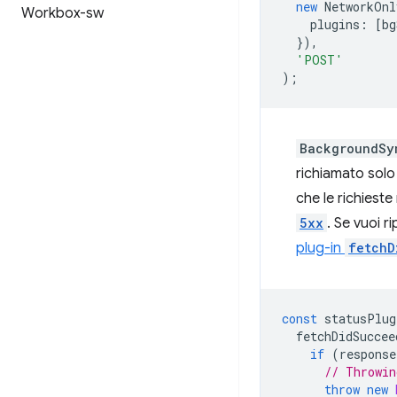
new
NetworkOnl
Workbox-sw
plugins
:
[
bg
}),
'POST'
);
BackgroundSy
richiamato solo
che le richiest
5xx
. Se vuoi r
plug-in
fetchD
const
statusPlug
fetchDidSuccee
if
(
response
// Throwin
throw
new