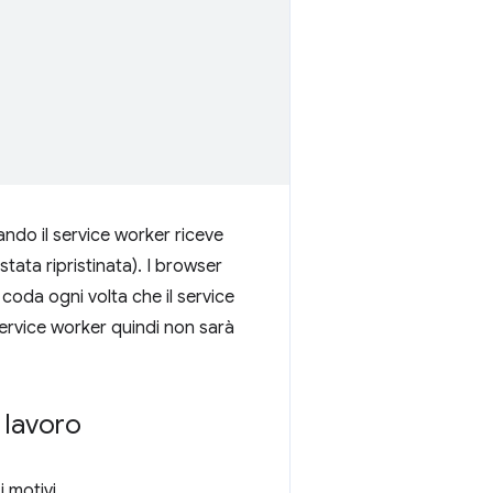
ando il service worker riceve
stata ripristinata). I browser
oda ogni volta che il service
 service worker quindi non sarà
 lavoro
 motivi.