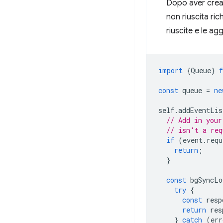
Dopo aver creat
non riuscita ri
riuscite e le ag
import
{
Queue
}
const
queue
=
ne
self
.
addEventLis
// Add in your
// isn't a req
if
(
event
.
requ
return
;
}
const
bgSyncLo
try
{
const
resp
return
res
}
catch
(
err