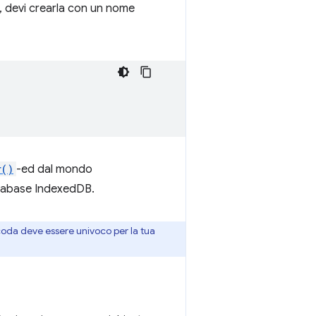
o, devi crearla con un nome
r()
-ed dal mondo
tabase IndexedDB.
 coda deve essere univoco per la tua