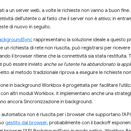
ati a un server web, a volte le richieste non vanno a buon fine
ttività dell'utente o al fatto che il server non è attivo; in entr
ieste di nuovo in seguito.
ackgroundSync
rappresentano la soluzione ideale a questo 
e un richiesta di rete non riuscita, può registrarsi per riceve
o il browser ritiene che la connettività sia stata restituita. 
e può essere inviato
anche se l'utente ha abbandonato la appl
petto al metodo tradizionale riprova a eseguire le richieste non 
ione in background Workbox è progettata per facilitare l'util
zo con altri moduli Workbox. it implementano anche una strategi
no ancora Sincronizzazione in background.
 automatica non è riuscita per i browser che supportano l'AP
sso
gestito dal browser
, probabilmente con il backoff esponenzi