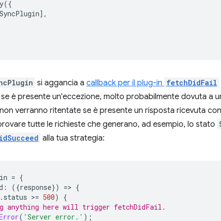
y
({
SyncPlugin
],
ncPlugin
si aggancia a
callback per il plug-in
fetchDidFail
 se è presente un'eccezione, molto probabilmente dovuta a un e
e non verranno ritentate se è presente un risposta ricevuta co
iprovare tutte le richieste che generano, ad esempio, lo stato
idSucceed
alla tua strategia:
in
=
{
d
:
({
response
})
=
>
{
.
status
>
=
500
)
{
g anything here will trigger fetchDidFail.
Error
(
'Server error.'
);