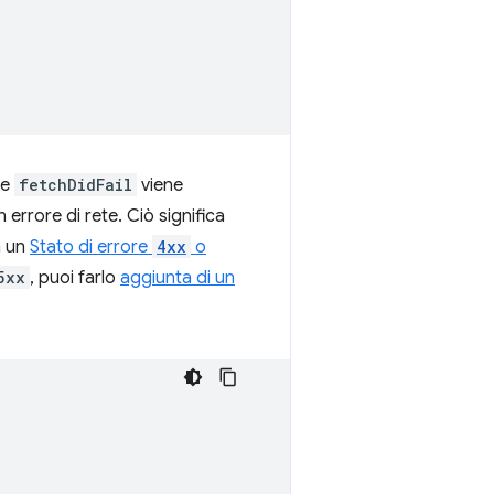
e
fetchDidFail
viene
rrore di rete. Ciò significa
n un
Stato di errore
4xx
o
5xx
, puoi farlo
aggiunta di un