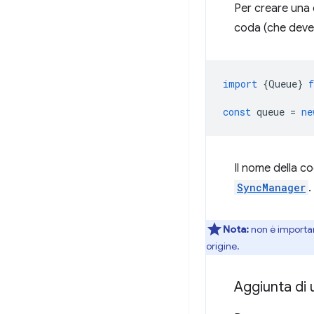
Per creare una 
coda (che deve 
import
{
Queue
}
const
queue
=
ne
Il nome della c
SyncManager
.
Nota:
non è importan
origine.
Aggiunta di 