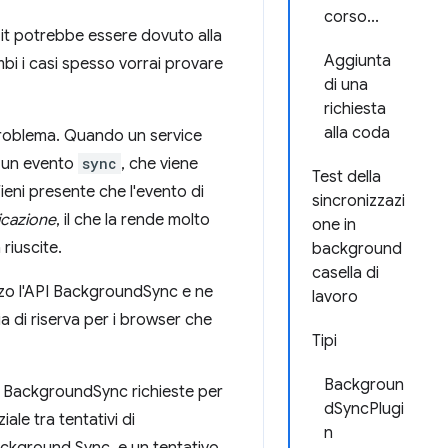
corso...
. it potrebbe essere dovuto alla
Aggiunta
ambi i casi spesso vorrai provare
di una
richiesta
alla coda
problema. Quando un service
re un evento
sync
, che viene
Test della
Tieni presente che l'evento di
sincronizzazi
icazione
, il che la rende molto
one in
riuscite.
background
casella di
izzo l'API BackgroundSync e ne
lavoro
a di riserva per i browser che
Tipi
Backgroun
I BackgroundSync richieste per
dSyncPlugi
ale tra tentativi di
n