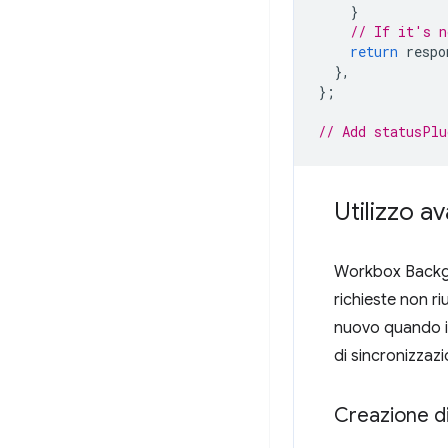
}
// If it's n
return
respo
},
};
// Add statusPlu
Utilizzo a
Workbox Backgr
richieste non r
nuovo quando il
di sincronizzazi
Creazione di