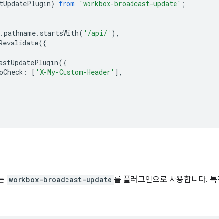
tUpdatePlugin
}
from
'workbox-broadcast-update'
;
.
pathname
.
startsWith
(
'/api/'
),
Revalidate
({
astUpdatePlugin
({
oCheck
:
[
'X-My-Custom-Header'
],
는
workbox-broadcast-update
를 플러그인으로 사용합니다. 특