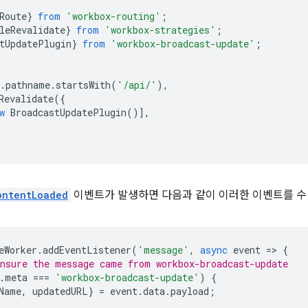
Route
}
from
'workbox-routing'
;
leRevalidate
}
from
'workbox-strategies'
;
tUpdatePlugin
}
from
'workbox-broadcast-update'
;
.
pathname
.
startsWith
(
'/api/'
),
Revalidate
({
w
BroadcastUpdatePlugin
()],
ontentLoaded
이벤트가 발생하면 다음과 같이 이러한 이벤트를 수
eWorker
.
addEventListener
(
'message'
,
async
event
=
>
{
nsure the message came from workbox-broadcast-update
.
meta
===
'workbox-broadcast-update'
)
{
Name
,
updatedURL
}
=
event
.
data
.
payload
;