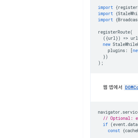
import
{
register
import
{
StaleWhi
import
{
Broadcas
registerRoute
(
({
url
})
=
>
url
new
StaleWhile
plugins
:
[
ne
})
);
웹 앱에서
DOMC
navigator
.
servic
// Optional: e
if
(
event
.
data
const
{
cache