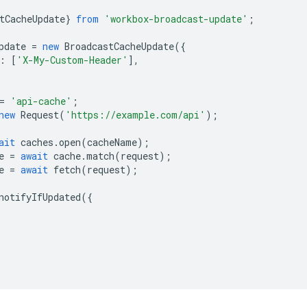
tCacheUpdate
}
from
'workbox-broadcast-update'
;
pdate
=
new
BroadcastCacheUpdate
({
:
[
'X-My-Custom-Header'
],
=
'api-cache'
;
new
Request
(
'https://example.com/api'
);
ait
caches
.
open
(
cacheName
);
e
=
await
cache
.
match
(
request
);
e
=
await
fetch
(
request
);
notifyIfUpdated
({