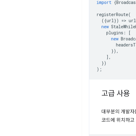
import
{
Broadcas
registerRoute
(
({
url
})
=
>
url
new
StaleWhile
plugins
:
[
new
Broadc
headersT
}),
],
})
);
고급 사용
대부분의 개발자
코드에 위치하고