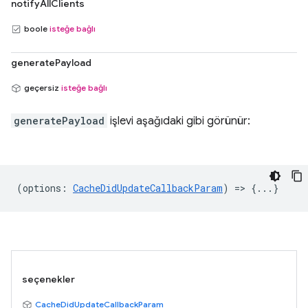
notifyAllClients
boole
isteğe bağlı
generatePayload
geçersiz
isteğe bağlı
generatePayload
işlevi aşağıdaki gibi görünür:
(
options
:
CacheDidUpdateCallbackParam
) => {...}
seçenekler
CacheDidUpdateCallbackParam