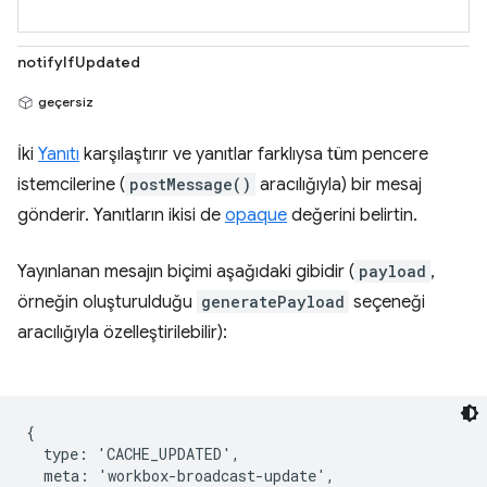
notifyIfUpdated
geçersiz
İki
Yanıtı
karşılaştırır ve yanıtlar farklıysa tüm pencere
istemcilerine (
postMessage()
aracılığıyla) bir mesaj
gönderir. Yanıtların ikisi de
opaque
değerini belirtin.
Yayınlanan mesajın biçimi aşağıdaki gibidir (
payload
,
örneğin oluşturulduğu
generatePayload
seçeneği
aracılığıyla özelleştirilebilir):
{

  type: 'CACHE_UPDATED',

  meta: 'workbox-broadcast-update',
