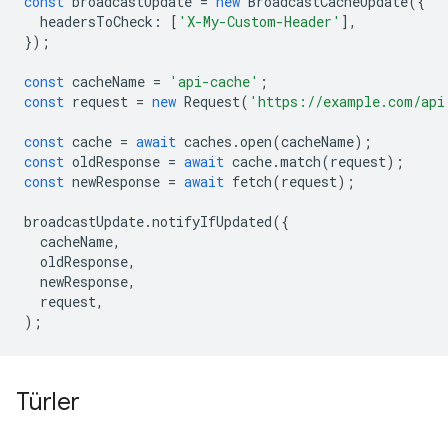
const
broadcastUpdate
=
new
BroadcastCacheUpdate
({
headersToCheck
:
[
'X-My-Custom-Header'
],
});
const
cacheName
=
'api-cache'
;
const
request
=
new
Request
(
'https://example.com/api
const
cache
=
await
caches
.
open
(
cacheName
);
const
oldResponse
=
await
cache
.
match
(
request
);
const
newResponse
=
await
fetch
(
request
);
broadcastUpdate
.
notifyIfUpdated
({
cacheName
,
oldResponse
,
newResponse
,
request
,
);
Türler