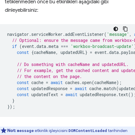
tetiklenmeden önce bu etkinlikleri aşağıdaki gibi
dinleyebilirsiniz:
navigator
.
serviceWorker
.
addEventListener
(
'message'
,
// Optional: ensure the message came from workbox-
if
(
event
.
data
.
meta
===
'workbox-broadcast-update'
const
{
cacheName
,
updatedURL
}
=
event
.
data
.
paylo
// Do something with cacheName and updatedURL.
// For example, get the cached content and updat
// the content on the page.
const
cache
=
await
caches
.
open
(
cacheName
);
const
updatedResponse
=
await
cache
.
match
(
update
const
updatedText
=
await
updatedResponse
.
text
()
}
});
Not:
etkinlik işleyicisini
tarihinden
message
DOMContentLoaded