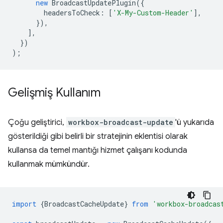
new
BroadcastUpdatePlugin
({
headersToCheck
:
[
'X-My-Custom-Header'
],
}),
],
})
);
Gelişmiş Kullanım
Çoğu geliştirici,
workbox-broadcast-update
'ü yukarıda
gösterildiği gibi belirli bir stratejinin eklentisi olarak
kullansa da temel mantığı hizmet çalışanı kodunda
kullanmak mümkündür.
import
{
BroadcastCacheUpdate
}
from
'workbox-broadcas