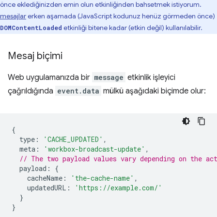
önce eklediğinizden emin olun etkinliğinden bahsetmek istiyorum.
mesajlar
erken aşamada (JavaScript kodunuz henüz görmeden önce)
etkinliği bitene kadar (etkin değil) kullanılabilir.
DOMContentLoaded
Mesaj biçimi
Web uygulamanızda bir
message
etkinlik işleyici
çağrıldığında
event.data
mülkü aşağıdaki biçimde olur:
{
type
:
'CACHE_UPDATED'
,
meta
:
'workbox-broadcast-update'
,
// The two payload values vary depending on the ac
payload
:
{
cacheName
:
'the-cache-name'
,
updatedURL
:
'https://example.com/'
}
}