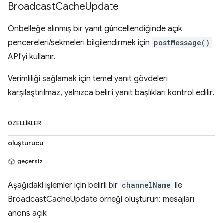
Broadcast
Cache
Update
Önbelleğe alınmış bir yanıt güncellendiğinde açık
pencereleri/sekmeleri bilgilendirmek için
postMessage()
API'yi kullanır.
Verimliliği sağlamak için temel yanıt gövdeleri
karşılaştırılmaz, yalnızca belirli yanıt başlıkları kontrol edilir.
ÖZELLIKLER
oluşturucu
geçersiz
Aşağıdaki işlemler için belirli bir
channelName
ile
BroadcastCacheUpdate örneği oluşturun: mesajları
anons açık