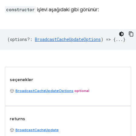
constructor
işlevi aşağıdaki gibi görünür:
(
options?
:
BroadcastCacheUpdateOptions
) => {...}
seçenekler
BroadcastCacheUpdateOptions
optional
returns
BroadcastCacheUpdate