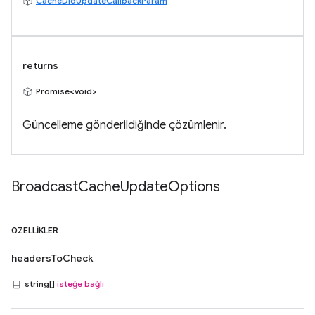
CacheDidUpdateCallbackParam
returns
Promise<void>
Güncelleme gönderildiğinde çözümlenir.
Broadcast
Cache
Update
Options
ÖZELLIKLER
headersToCheck
string[]
isteğe bağlı