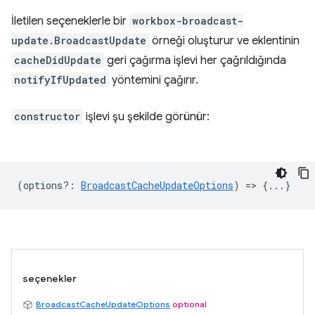
İletilen seçeneklerle bir
workbox-broadcast-
update.BroadcastUpdate
örneği oluşturur ve eklentinin
cacheDidUpdate
geri çağırma işlevi her çağrıldığında
notifyIfUpdated
yöntemini çağırır.
constructor
işlevi şu şekilde görünür:
(
options?
:
BroadcastCacheUpdateOptions
) => {...}
seçenekler
BroadcastCacheUpdateOptions
optional