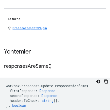
returns
BroadcastUpdatePlugin
Yöntemler
responses
Are
Same(
)
workbox
-
broadcast
-
update
.
responsesAreSame
(
firstResponse
:
Response
,
secondResponse
:
Response
,
headersToCheck
:
string
[],
)
:
boolean