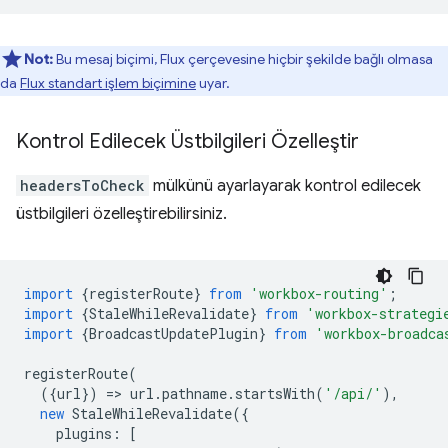
Not:
Bu mesaj biçimi, Flux çerçevesine hiçbir şekilde bağlı olmasa
da
Flux standart işlem biçimine
uyar.
Kontrol Edilecek Üstbilgileri Özelleştir
headersToCheck
mülkünü ayarlayarak kontrol edilecek
üstbilgileri özelleştirebilirsiniz.
import
{
registerRoute
}
from
'workbox-routing'
;
import
{
StaleWhileRevalidate
}
from
'workbox-strategi
import
{
BroadcastUpdatePlugin
}
from
'workbox-broadca
registerRoute
(
({
url
})
=
>
url
.
pathname
.
startsWith
(
'/api/'
),
new
StaleWhileRevalidate
({
plugins
:
[