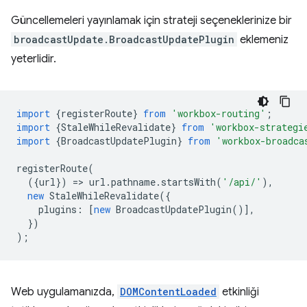
Güncellemeleri yayınlamak için strateji seçeneklerinize bir
broadcastUpdate.BroadcastUpdatePlugin
eklemeniz
yeterlidir.
import
{
registerRoute
}
from
'workbox-routing'
;
import
{
StaleWhileRevalidate
}
from
'workbox-strategi
import
{
BroadcastUpdatePlugin
}
from
'workbox-broadca
registerRoute
(
({
url
})
=
>
url
.
pathname
.
startsWith
(
'/api/'
),
new
StaleWhileRevalidate
({
plugins
:
[
new
BroadcastUpdatePlugin
()],
})
);
Web uygulamanızda,
DOMContentLoaded
etkinliği