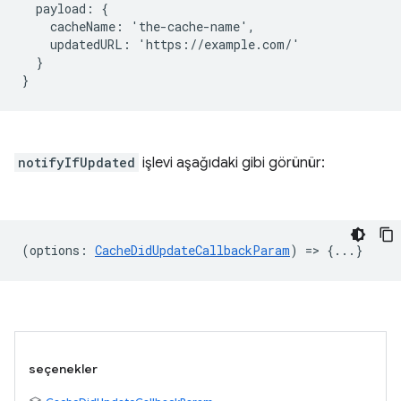
  payload: {

    cacheName: 'the-cache-name',

    updatedURL: 'https://example.com/'

  }

notifyIfUpdated
işlevi aşağıdaki gibi görünür:
(
options
:
CacheDidUpdateCallbackParam
) => {...}
seçenekler