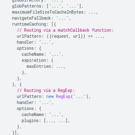
globPatterns
:
[
'...'
,
'...'
],
maximumFileSizeToCacheInBytes
:
...,
navigateFallback
:
'...'
,
runtimeCaching
:
[{
// Routing via a matchCallback function:
urlPattern
:
({
request
,
url
})
=
>
...,
handler
:
'...'
,
options
:
{
cacheName
:
'...'
,
expiration
:
{
maxEntries
:
...,
},
},
},
{
// Routing via a RegExp:
urlPattern
:
new
RegExp
(
'...'
),
handler
:
'...'
,
options
:
{
cacheName
:
'...'
,
plugins
:
[...,
...],
},
}],