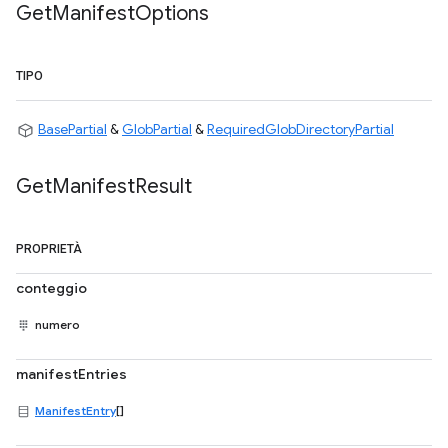
Get
Manifest
Options
TIPO
BasePartial
&
GlobPartial
&
RequiredGlobDirectoryPartial
Get
Manifest
Result
PROPRIETÀ
conteggio
numero
manifestEntries
ManifestEntry
[]