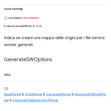
sourcemap
booleano
facoltativo
Il valore predefinito è:
true
Indica se creare una mappa delle origini per i file service
worker generati.
Generate
SWOptions
TIPO
BasePartial
&
GlobPartial
&
GeneratePartial
&
RequiredSWDestPar
tial
&
OptionalGlobDirectoryPartial