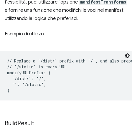
flessibilità, puoi utilizzare l'opzione
manifestTransforms
e fornire una funzione che modifichi le voci nel manifest
utilizzando la logica che preferisci.
Esempio di utilizzo:
// Replace a '/dist/' prefix with '/', and also prepe
// '/static' to every URL.

modifyURLPrefix: {

  '/dist/': '/',

  '': '/static',

Build
Result