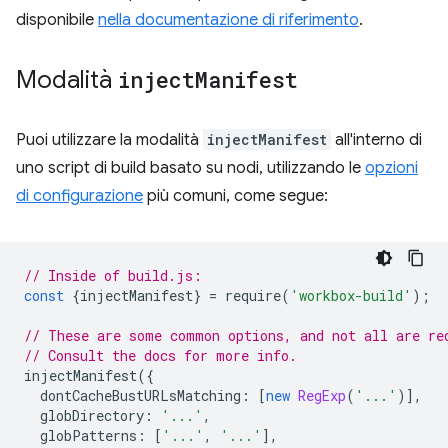
disponibile
nella documentazione di riferimento
.
Modalità
inject
Manifest
Puoi utilizzare la modalità
injectManifest
all'interno di
uno script di build basato su nodi, utilizzando le
opzioni
di configurazione
più comuni, come segue:
// Inside of build.js:
const
{
injectManifest
}
=
require
(
'workbox-build'
);
// These are some common options, and not all are re
// Consult the docs for more info.
injectManifest
({
dontCacheBustURLsMatching
:
[
new
RegExp
(
'...'
)],
globDirectory
:
'...'
,
globPatterns
:
[
'...'
,
'...'
],