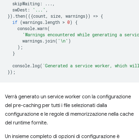
skipWaiting
:
...,
swDest
:
'...'
,
}).
then
(({
count
,
size
,
warnings
})
=
>
{
if
(
warnings
.
length
 > 
0
)
{
console
.
warn
(
'Warnings encountered while generating a servi
warnings
.
join
(
'\n'
)
);
}
console
.
log
(
`Generated a service worker, which wil
});
Verrà generato un service worker con la configurazione
del pre-caching per tutti i file selezionati dalla
configurazione e le regole di memorizzazione nella cache
del runtime fornite.
Un insieme completo di opzioni di configurazione è