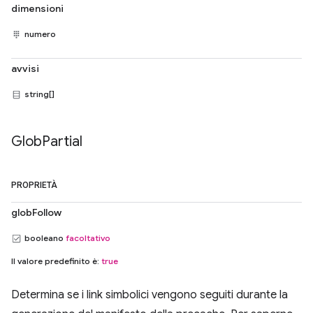
dimensioni
numero
avvisi
string[]
Glob
Partial
PROPRIETÀ
globFollow
booleano
facoltativo
Il valore predefinito è:
true
Determina se i link simbolici vengono seguiti durante la