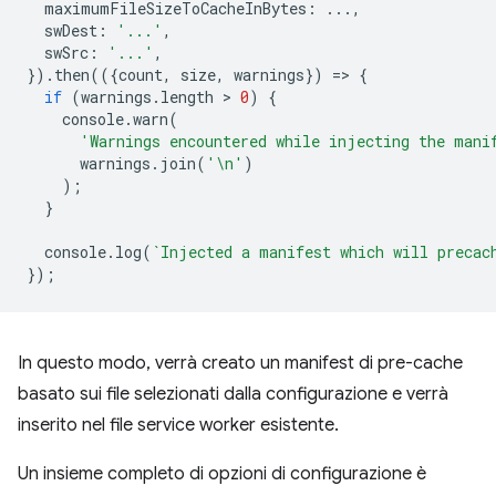
maximumFileSizeToCacheInBytes
:
...,
swDest
:
'...'
,
swSrc
:
'...'
,
}).
then
(({
count
,
size
,
warnings
})
=
>
{
if
(
warnings
.
length
 > 
0
)
{
console
.
warn
(
'Warnings encountered while injecting the mani
warnings
.
join
(
'\n'
)
);
}
console
.
log
(
`Injected a manifest which will precac
});
In questo modo, verrà creato un manifest di pre-cache
basato sui file selezionati dalla configurazione e verrà
inserito nel file service worker esistente.
Un insieme completo di opzioni di configurazione è