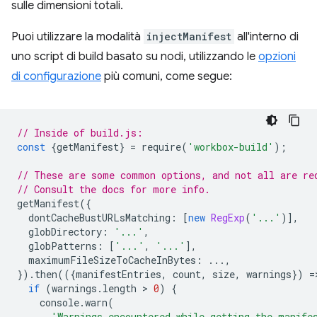
sulle dimensioni totali.
Puoi utilizzare la modalità
injectManifest
all'interno di
uno script di build basato su nodi, utilizzando le
opzioni
di configurazione
più comuni, come segue:
// Inside of build.js:
const
{
getManifest
}
=
require
(
'workbox-build'
);
// These are some common options, and not all are re
// Consult the docs for more info.
getManifest
({
dontCacheBustURLsMatching
:
[
new
RegExp
(
'...'
)],
globDirectory
:
'...'
,
globPatterns
:
[
'...'
,
'...'
],
maximumFileSizeToCacheInBytes
:
...,
}).
then
(({
manifestEntries
,
count
,
size
,
warnings
})
=
if
(
warnings
.
length
 > 
0
)
{
console
.
warn
(
'Warnings encountered while getting the manife