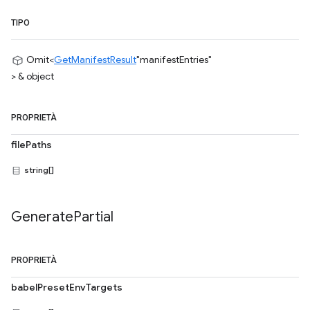
TIPO
Omit<
GetManifestResult
"manifestEntries"
> & object
PROPRIETÀ
filePaths
string[]
Generate
Partial
PROPRIETÀ
babelPresetEnvTargets