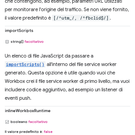
che contengono, ad esempio, parametri URL utilizzati
per monitorare l'origine del traffico. Se non viene fornito,
il valore predefinito è
[/^utm_/, /^fbclid$/]
.
importScripts
string[]
facoltativo
Un elenco di file JavaScript da passare a
importScripts()
all'interno del file service worker
generato. Questa opzione è utile quando vuoi che
Workbox crei il file service worker di primo livello, ma vuoi
includere codice aggiuntivo, ad esempio un listener di
eventi push.
inlineWorkboxRuntime
booleano
facoltativo
Il valore predefinito è:
false