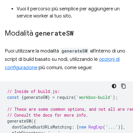
Vuoi il percorso più semplice per aggiungere un
service worker al tuo sito.
Modalità
generate
SW
Puoi utilizzare la modalità
generateSW
all'interno di uno
script di build basato su nodi, utilizzando le
opzioni di
configurazione
più comuni, come segue:
// Inside of build.js:
const
{
generateSW
}
=
require
(
'workbox-build'
);
// These are some common options, and not all are re
// Consult the docs for more info.
generateSW
({
dontCacheBustURLsMatching
:
[
new
RegExp
(
'...'
)],
globDirectory
:
'...'
,