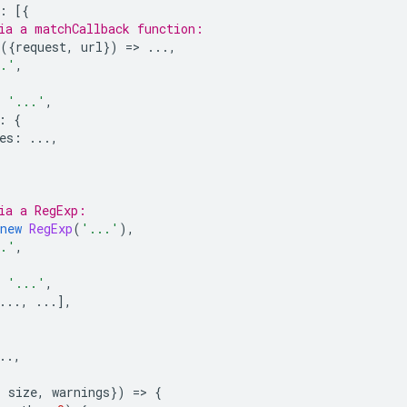
:
[{
ia a matchCallback function:
({
request
,
url
})
=
>
...,
..'
,
'...'
,
:
{
es
:
...,
ia a RegExp:
new
RegExp
(
'...'
),
..'
,
'...'
,
...,
...],
..,
,
,
size
,
warnings
})
=
>
{