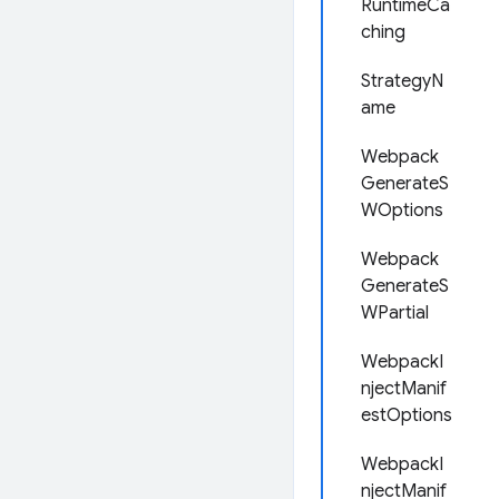
RuntimeCa
ching
StrategyN
ame
Webpack
GenerateS
WOptions
Webpack
GenerateS
WPartial
WebpackI
njectManif
estOptions
WebpackI
njectManif