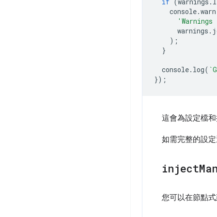
if
(
warnings
.
l
console
.
warn
'Warnings 
warnings
.
j
);
}
console
.
log
(
`G
});
這會為設定檔和提
如需完整的設定
inject
Ma
您可以在節點式