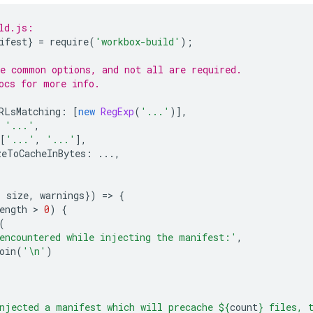
ld.js:
ifest
}
=
require
(
'workbox-build'
);
e common options, and not all are required.
ocs for more info.
RLsMatching
:
[
new
RegExp
(
'...'
)],
'...'
,
[
'...'
,
'...'
],
zeToCacheInBytes
:
...,
,
,
size
,
warnings
})
=
>
{
ength
 > 
0
)
{
(
encountered while injecting the manifest:'
,
oin
(
'\n'
)
njected a manifest which will precache 
${
count
}
 files, 