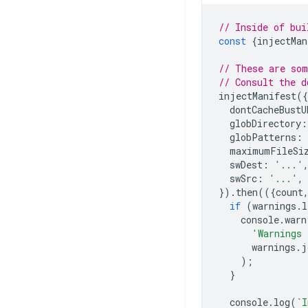
// Inside of bui
const
{
injectMan
// These are som
// Consult the d
injectManifest
({
dontCacheBustU
globDirectory
:
globPatterns
:
maximumFileSi
swDest
:
'...'
swSrc
:
'...'
,
}).
then
(({
count
if
(
warnings
.
l
console
.
warn
'Warnings 
warnings
.
j
);
}
console
.
log
(
`I