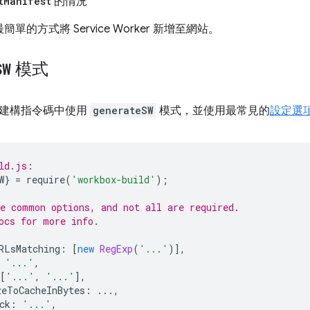
t
Manifest
的情況
單的方式將 Service Worker 新增至網站。
SW
模式
建構指令碼中使用
generateSW
模式，並使用最常見的
設定選
ld.js:
W
}
=
require
(
'workbox-build'
);
e common options, and not all are required.
ocs for more info.
RLsMatching
:
[
new
RegExp
(
'...'
)],
'...'
,
[
'...'
,
'...'
],
zeToCacheInBytes
:
...,
ck
:
'...'
,