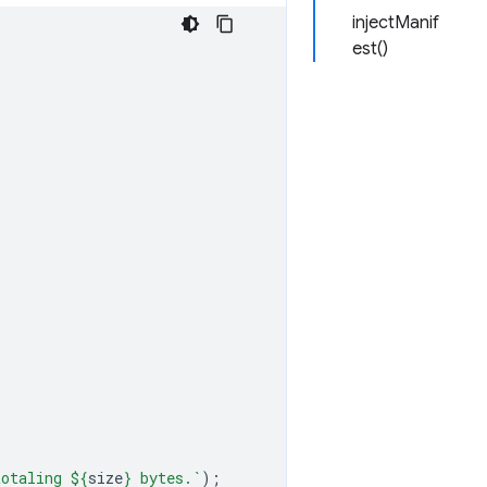
injectManif
est()
totaling 
${
size
}
 bytes.`
);