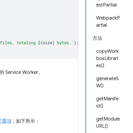
estPartial
WebpackP
artial
方法
files, totaling 
${
size
}
 bytes.`
);
copyWork
boxLibrari
es()
ice Worker。
generateS
W()
getManife
st()
getModule
定選項
，如下所示：
URL()