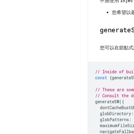
不應使用
injec
您希望以最簡
generate
您可以在節點式
// Inside of bui
const
{
generateS
// These are som
// Consult the d
generateSW
({
dontCacheBustU
globDirectory
:
globPatterns
:
maximumFileSi
navigateFallba