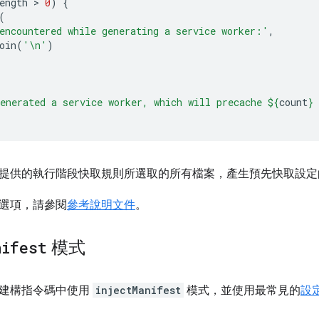
ength
 > 
0
)
{
(
encountered while generating a service worker:'
,
oin
(
'\n'
)
enerated a service worker, which will precache 
${
count
}
 
供的執行階段快取規則所選取的所有檔案，產生預先快取設定的 Serv
選項，請參閱
參考說明文件
。
nifest
模式
建構指令碼中使用
injectManifest
模式，並使用最常見的
設