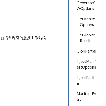
GenerateS
WOptions
GetManife
stOptions
GetManife
單新增至現有的服務工作站檔
stResult
GlobPartial
InjectManif
estOptions
InjectParti
al
ManifestEn
try