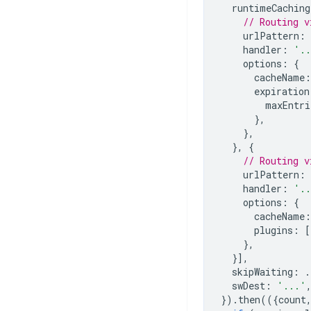
runtimeCaching
// Routing v
urlPattern
:
handler
:
'.
options
:
{
cacheName
:
expiration
maxEntri
},
},
},
{
// Routing v
urlPattern
:
handler
:
'.
options
:
{
cacheName
:
plugins
:
[
},
}],
skipWaiting
:
.
swDest
:
'...'
}).
then
(({
count