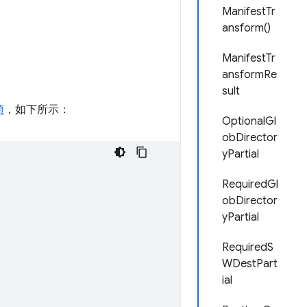
ManifestTr
ansform()
ManifestTr
ansformRe
sult
項
，如下所示：
OptionalGl
obDirector
yPartial
RequiredGl
obDirector
yPartial
RequiredS
WDestPart
ial