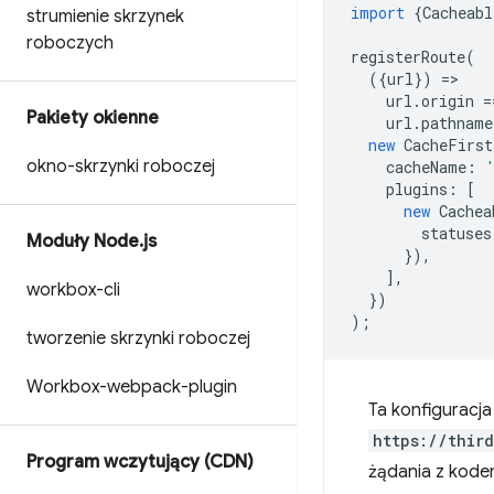
import
{
Cacheabl
strumienie skrzynek
roboczych
registerRoute
(
({
url
})
=
url
.
origin
=
Pakiety okienne
url
.
pathname
new
CacheFirst
okno-skrzynki roboczej
cacheName
:
plugins
:
[
new
Cachea
statuses
Moduły Node
.
js
}),
],
workbox-cli
})
);
tworzenie skrzynki roboczej
Workbox-webpack-plugin
Ta konfiguracj
https://thir
Program wczytujący (CDN)
żądania z kod