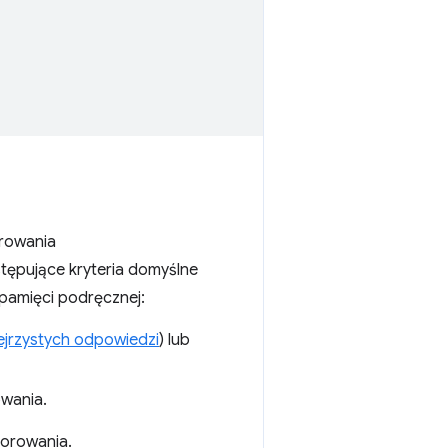
urowania
ępujące kryteria domyślne
pamięci podręcznej:
ejrzystych odpowiedzi
) lub
wania.
forowania.