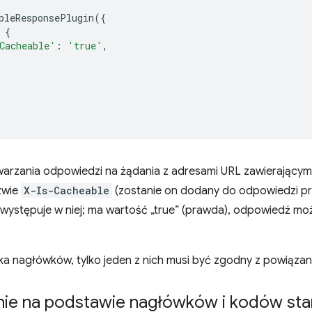
bleResponsePlugin
({
{
Cacheable'
:
'true'
,
arzania odpowiedzi na żądania z adresami URL zawierającym
zwie
X-Is-Cacheable
(zostanie on dodany do odpowiedzi pr
y występuje w niej; ma wartość „true” (prawda), odpowiedź m
lka nagłówków, tylko jeden z nich musi być zgodny z powiąza
ie na podstawie nagłówków i kodów st