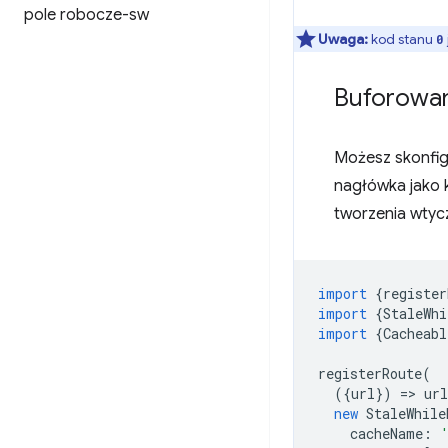
pole robocze-sw
Uwaga:
kod stanu
0
Buforowan
Możesz skonfi
nagłówka jako 
tworzenia wtycz
import
{
register
import
{
StaleWhi
import
{
Cacheabl
registerRoute
(
({
url
})
=
>
url
new
StaleWhile
cacheName
: