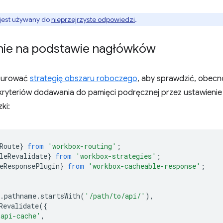
jest używany do
nieprzejrzyste odpowiedzi
.
ie na podstawie nagłówków
gurować
strategię obszaru roboczego
, aby sprawdzić, obecn
kryteriów dodawania do pamięci podręcznej przez ustawienie
ki:
Route
}
from
'workbox-routing'
;
leRevalidate
}
from
'workbox-strategies'
;
eResponsePlugin
}
from
'workbox-cacheable-response'
;
.
pathname
.
startsWith
(
'/path/to/api/'
),
Revalidate
({
'api-cache'
,