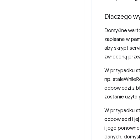
Dlaczego wy
Domyślne warto
zapisane w pami
aby skrypt serv
zwróconą prze
W przypadku st
np. staleWhileR
odpowiedzi z bł
zostanie użyta
W przypadku st
odpowiedzi i j
i jego ponowne
danych, domyśl