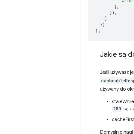
'X-Is-
},
}),
],
})
);
Jakie są 
Jeśli używasz 
cacheableRes
używany do okr
staleWhile
200
są uw
cacheFirs
Domyślnie nagł