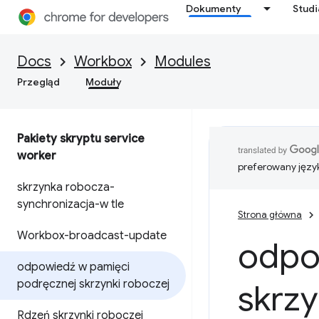
Dokumenty
Stud
Docs
Workbox
Modules
Przegląd
Moduły
Pakiety skryptu service
worker
preferowany języ
skrzynka robocza-
synchronizacja-w tle
Strona główna
Workbox-broadcast-update
odpo
odpowiedź w pamięci
podręcznej skrzynki roboczej
skrzy
Rdzeń skrzynki roboczej