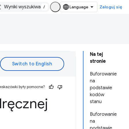
/
Zaloguj się
Na tej
stronie
Buforowanie
na
 wskazówki były pomocne?
podstawie
kodów
ręcznej
stanu
Buforowanie
na
podstawie