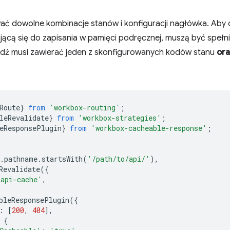
ć dowolne kombinacje stanów i konfiguracji nagłówka. Aby
ącą się do zapisania w pamięci podręcznej, muszą być spełni
dź musi zawierać jeden z skonfigurowanych kodów stanu
or
Route
}
from
'workbox-routing'
;
leRevalidate
}
from
'workbox-strategies'
;
eResponsePlugin
}
from
'workbox-cacheable-response'
;
.
pathname
.
startsWith
(
'/path/to/api/'
),
Revalidate
({
'api-cache'
,
bleResponsePlugin
({
:
[
200
,
404
],
{