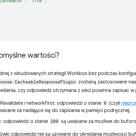
Cacheable'
:
'true'
,
domyślne wartości?
jednej z wbudowanych strategii Workbox bez podczas konfig
ponse.CacheableResponsePlugin
zostaną zastosowane nast
eślenia, czy odpowiedź otrzymana z sieci powinna zapisać w 
Revalidate i networkFirst: odpowiedzi o stanie
0
(czyli
nieprz
ażane za nadające się do zapisania w pamięci podręcznej.
t: odpowiedzi o stanie
200
są uważane za możliwe do buforo
ówki odpowiedzi nie są używane do określania możliwości bu