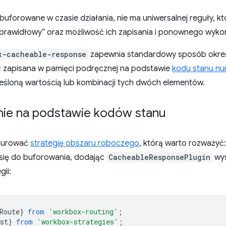
 buforowane w czasie działania, nie ma uniwersalnej reguły, 
prawidłowy” oraz możliwość ich zapisania i ponownego wykor
x-cacheable-response
zapewnia standardowy sposób okreś
 zapisana w pamięci podręcznej na podstawie
kodu stanu n
eśloną wartością lub kombinacji tych dwóch elementów.
ie na podstawie kodów stanu
gurować
strategię obszaru roboczego
, którą warto rozważyć
 się do buforowania, dodając
CacheableResponsePlugin
wys
gii:
Route
}
from
'workbox-routing'
;
st
}
from
'workbox-strategies'
;