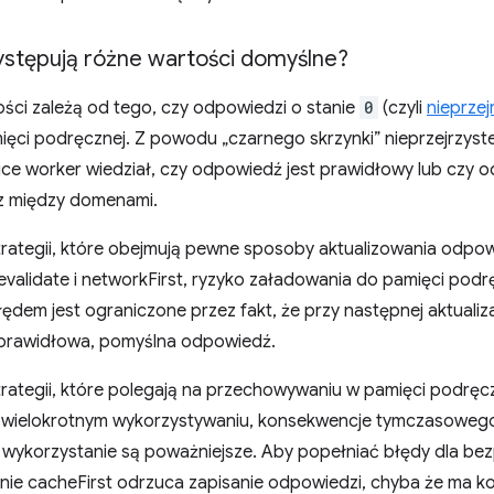
stępują różne wartości domyślne?
ści zależą od tego, czy odpowiedzi o stanie
0
(czyli
nieprze
ęci podręcznej. Z powodu „czarnego skrzynki” nieprzejrzyste
ice worker wiedział, czy odpowiedź jest prawidłowy lub czy 
z między domenami.
rategii, które obejmują pewne sposoby aktualizowania odpowi
evalidate i networkFirst, ryzyko załadowania do pamięci pod
ędem jest ograniczone przez fakt, że przy następnej aktualiz
 prawidłowa, pomyślna odpowiedź.
rategii, które polegają na przechowywaniu w pamięci podręcz
ej wielokrotnym wykorzystywaniu, konsekwencje tymczasoweg
 wykorzystanie są poważniejsze. Aby popełniać błędy dla b
nie cacheFirst odrzuca zapisanie odpowiedzi, chyba że ma k