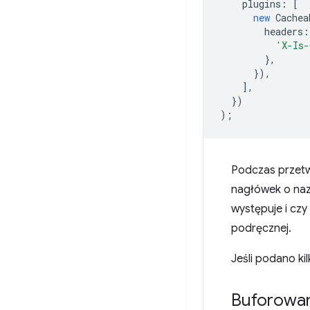
plugins
:
[
new
Cachea
headers
:
'X-Is-
},
}),
],
})
);
Podczas przetw
nagłówek o na
występuje i cz
podręcznej.
Jeśli podano ki
Buforowan