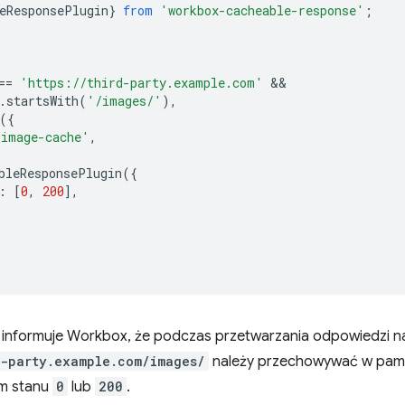
eResponsePlugin
}
from
'workbox-cacheable-response'
;
==
'https://third-party.example.com'
.
startsWith
(
'/images/'
),
({
'image-cache'
,
bleResponsePlugin
({
:
[
0
,
200
],
a informuje Workbox, że podczas przetwarzania odpowiedzi n
d-party.example.com/images/
należy przechowywać w pami
em stanu
0
lub
200
.