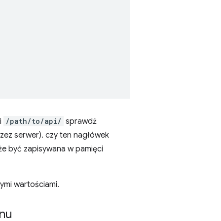
i
/path/to/api/
sprawdź
zez serwer). czy ten nagłówek
oże być zapisywana w pamięci
nymi wartościami.
anu