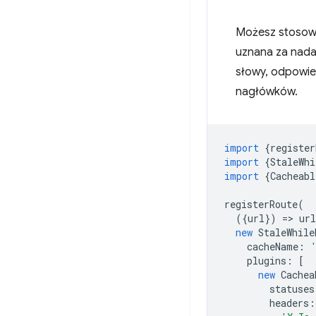
Możesz stosowa
uznana za nadaj
słowy, odpowie
nagłówków.
import
{
register
import
{
StaleWhi
import
{
Cacheabl
registerRoute
(
({
url
})
=
>
url
new
StaleWhile
cacheName
:
plugins
:
[
new
Cachea
statuses
headers
: