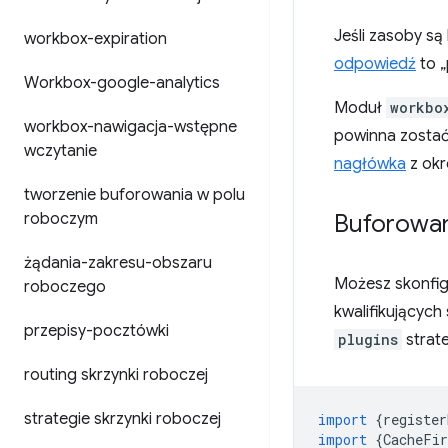
Jeśli zasoby są
workbox-expiration
odpowiedź
to „
Workbox-google-analytics
Moduł
workbo
workbox-nawigacja-wstępne
powinna zostać
wczytanie
nagłówka
z okr
tworzenie buforowania w polu
roboczym
Buforowan
żądania-zakresu-obszaru
Możesz skonfi
roboczego
kwalifikujących
przepisy-pocztówki
plugins
strate
routing skrzynki roboczej
strategie skrzynki roboczej
import
{
register
import
{
CacheFir