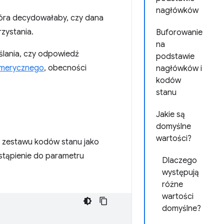
nagłówków
która decydowałaby, czy dana
zystania.
Buforowanie
na
lania, czy odpowiedź
podstawie
umerycznego
, obecności
nagłówków i
kodów
stanu
Jakie są
domyślne
wartości?
: zestawu kodów stanu jako
tąpienie do parametru
Dlaczego
występują
różne
wartości
domyślne?