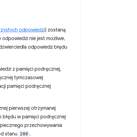
jrzystych odpowiedzi
) zostaną
 odpowiedzi nie jest możliwe,
odzwierciedla odpowiedź błędu
edzi z pamięci podręcznej,
ręcznej tymczasowej
acji pamięci podręcznej
nej pierwszej otrzymanej
o błędu w pamięci podręcznej
ezpiecznego przechowywania
od stanu
200
.