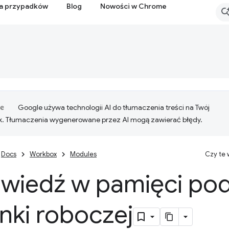
ia przypadków
Blog
Nowości w Chrome
Google używa technologii AI do tłumaczenia treści na Twój
k. Tłumaczenia wygenerowane przez AI mogą zawierać błędy.
Docs
Workbox
Modules
Czy te
wiedź w pamięci pod
nki roboczej