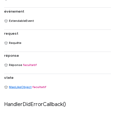
événement
ExtendableEvent
request
Requête
réponse
Réponse
facultatif
state
MapLikeObject
facultatif
Handler
Did
Error
Callback(
)