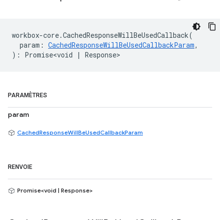
workbox
-
core
.
CachedResponseWillBeUsedCallback
(
param
:
CachedResponseWillBeUsedCallbackParam
,
)
:
Promise<void
|
Response
>
PARAMÈTRES
param
CachedResponseWillBeUsedCallbackParam
RENVOIE
Promise<void | Response>