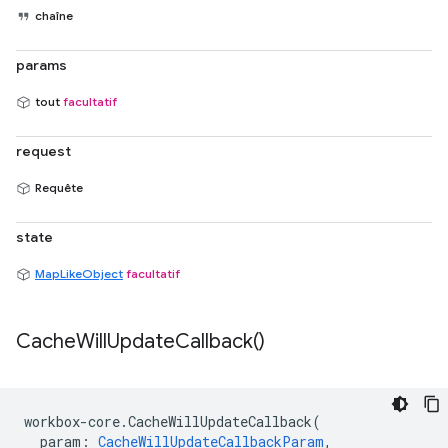
chaîne
params
tout
facultatif
request
Requête
state
MapLikeObject
facultatif
Cache
Will
Update
Callback(
)
workbox
-
core
.
CacheWillUpdateCallback
(
param
:
CacheWillUpdateCallbackParam
,