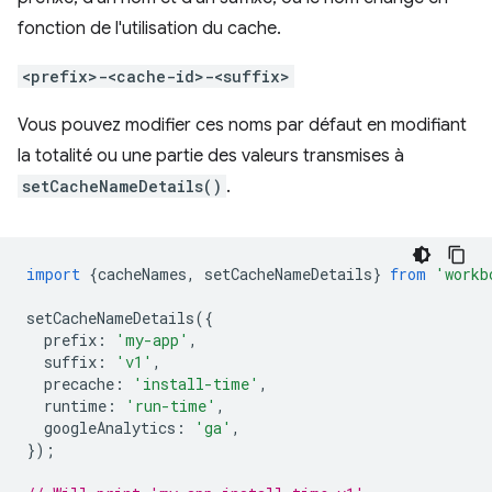
fonction de l'utilisation du cache.
<prefix>-<cache-id>-<suffix>
Vous pouvez modifier ces noms par défaut en modifiant
la totalité ou une partie des valeurs transmises à
setCacheNameDetails()
.
import
{
cacheNames
,
setCacheNameDetails
}
from
'workb
setCacheNameDetails
({
prefix
:
'my-app'
,
suffix
:
'v1'
,
precache
:
'install-time'
,
runtime
:
'run-time'
,
googleAnalytics
:
'ga'
,
});