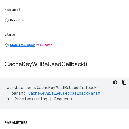
request
Requête
state
MapLikeObject
facultatif
Cache
Key
Will
Be
Used
Callback(
)
workbox
-
core
.
CacheKeyWillBeUsedCallback
(
param
:
CacheKeyWillBeUsedCallbackParam
,
)
:
Promise<string
|
Request
>
PARAMÈTRES