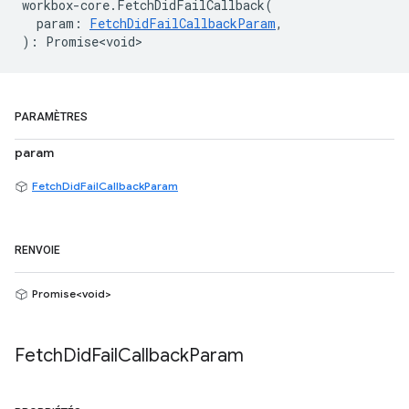
workbox
-
core
.
FetchDidFailCallback
(
param
:
FetchDidFailCallbackParam
,
)
:
Promise<void>
PARAMÈTRES
param
FetchDidFailCallbackParam
RENVOIE
Promise<void>
Fetch
Did
Fail
Callback
Param