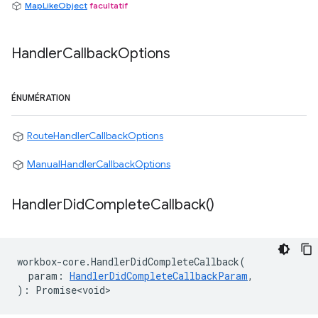
MapLikeObject
facultatif
Handler
Callback
Options
ÉNUMÉRATION
RouteHandlerCallbackOptions
ManualHandlerCallbackOptions
Handler
Did
Complete
Callback(
)
workbox
-
core
.
HandlerDidCompleteCallback
(
param
:
HandlerDidCompleteCallbackParam
,
)
:
Promise<void>