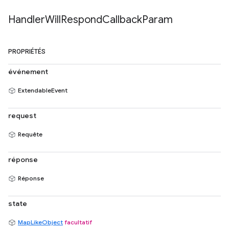
Handler
Will
Respond
Callback
Param
PROPRIÉTÉS
événement
ExtendableEvent
request
Requête
réponse
Réponse
state
MapLikeObject
facultatif