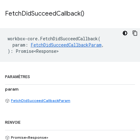
Fetch
Did
Succeed
Callback(
)
workbox
-
core
.
FetchDidSucceedCallback
(
param
:
FetchDidSucceedCallbackParam
,
)
:
Promise<Response>
PARAMÈTRES
param
FetchDidSucceedCallbackParam
RENVOIE
Promise<Response>