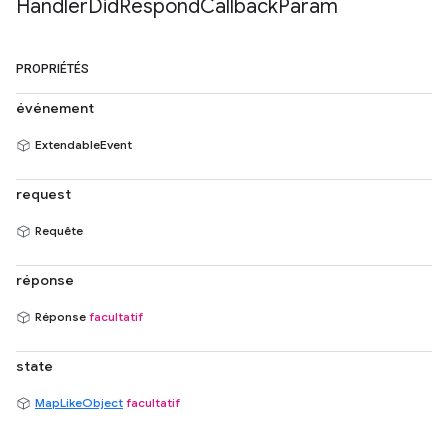
Handler
Did
Respond
Callback
Param
PROPRIÉTÉS
événement
ExtendableEvent
request
Requête
réponse
Réponse
facultatif
state
MapLikeObject
facultatif