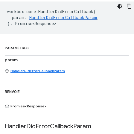
workbox
-
core
.
HandlerDidErrorCallback
(
param
:
HandlerDidErrorCallbackParam
,
)
:
Promise<Response>
PARAMÈTRES
param
HandlerDidErrorCallbackParam
RENVOIE
Promise<Response>
Handler
Did
Error
Callback
Param