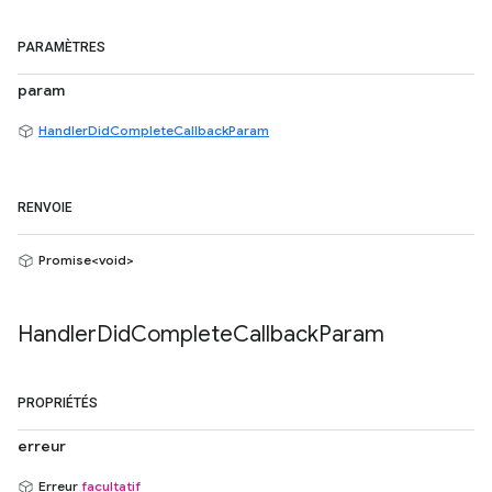
PARAMÈTRES
param
HandlerDidCompleteCallbackParam
RENVOIE
Promise<void>
Handler
Did
Complete
Callback
Param
PROPRIÉTÉS
erreur
Erreur
facultatif