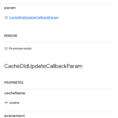
param
CacheDidUpdateCallbackParam
RENVOIE
Promise<void>
Cache
Did
Update
Callback
Param
PROPRIÉTÉS
cacheName
chaîne
événement