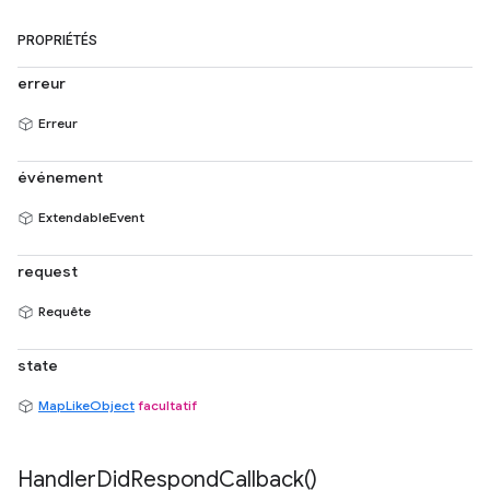
PROPRIÉTÉS
erreur
Erreur
événement
ExtendableEvent
request
Requête
state
MapLikeObject
facultatif
Handler
Did
Respond
Callback(
)