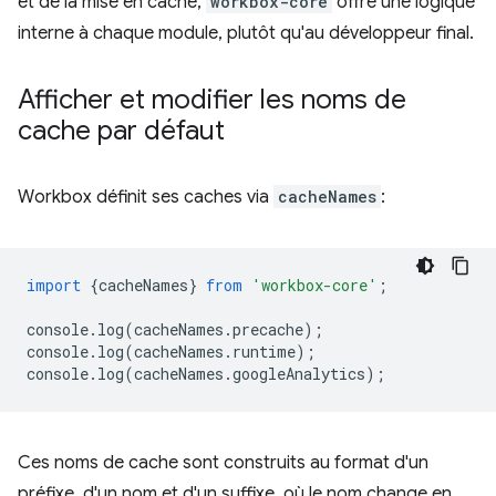
et de la mise en cache,
workbox-core
offre une logique
interne à chaque module, plutôt qu'au développeur final.
Afficher et modifier les noms de
cache par défaut
Workbox définit ses caches via
cacheNames
:
import
{
cacheNames
}
from
'workbox-core'
;
console
.
log
(
cacheNames
.
precache
);
console
.
log
(
cacheNames
.
runtime
);
console
.
log
(
cacheNames
.
googleAnalytics
);
Ces noms de cache sont construits au format d'un
préfixe, d'un nom et d'un suffixe, où le nom change en