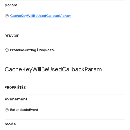
param
CacheKeyWillBeUsedCallbackParam
RENVOIE
Promise<string | Request>
Cache
Key
Will
Be
Used
Callback
Param
PROPRIÉTÉS
événement
ExtendableEvent
mode