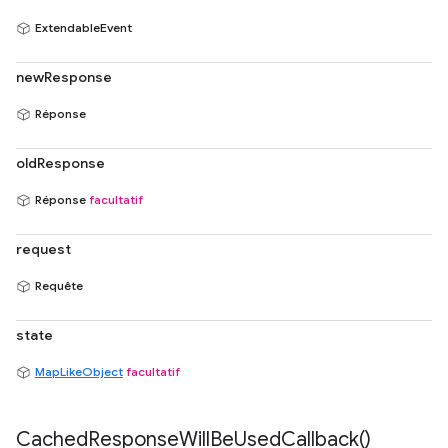
ExtendableEvent
newResponse
Réponse
oldResponse
Réponse
facultatif
request
Requête
state
MapLikeObject
facultatif
Cached
Response
Will
Be
Used
Callback(
)