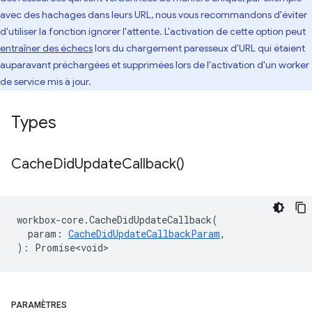
avec des hachages dans leurs URL, nous vous recommandons d'éviter
d'utiliser la fonction ignorer l'attente. L'activation de cette option peut
entraîner des échecs
lors du chargement paresseux d'URL qui étaient
auparavant préchargées et supprimées lors de l'activation d'un worker
de service mis à jour.
Types
Cache
Did
Update
Callback(
)
workbox
-
core
.
CacheDidUpdateCallback
(
param
:
CacheDidUpdateCallbackParam
,
)
:
Promise<void>
PARAMÈTRES