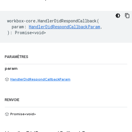
workbox
-
core
.
HandlerDidRespondCallback
(
param
:
HandlerDidRespondCallbackParam
,
)
:
Promise<void>
PARAMÈTRES
param
HandlerDidRespondCallbackParam
RENVOIE
Promise<void>