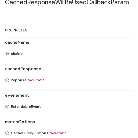
Cached
Response
Will
Be
Used
Callback
Param
PROPRIÉTÉS
cacheName
chaîne
cachedResponse
Réponse
facultatif
événement
ExtendableEvent
matchOptions
CacheQueryOptions
facultatif