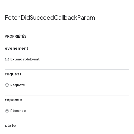
Fetch
Did
Succeed
Callback
Param
PROPRIÉTÉS
événement
ExtendableEvent
request
Requête
réponse
Réponse
state