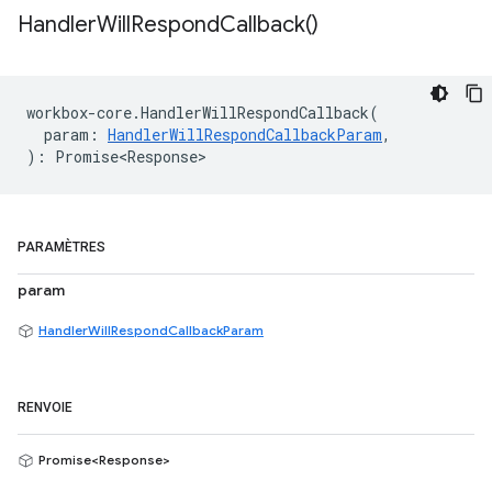
Handler
Will
Respond
Callback(
)
workbox
-
core
.
HandlerWillRespondCallback
(
param
:
HandlerWillRespondCallbackParam
,
)
:
Promise<Response>
PARAMÈTRES
param
HandlerWillRespondCallbackParam
RENVOIE
Promise<Response>