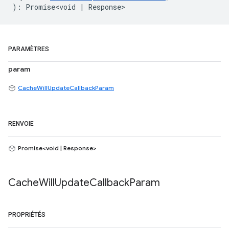
)
:
Promise<void
|
Response
>
PARAMÈTRES
param
CacheWillUpdateCallbackParam
RENVOIE
Promise<void | Response>
Cache
Will
Update
Callback
Param
PROPRIÉTÉS