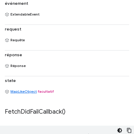
événement
ExtendableEvent
request
Requête
réponse
Réponse
state
MapLikeObject
facultatif
Fetch
Did
Fail
Callback(
)