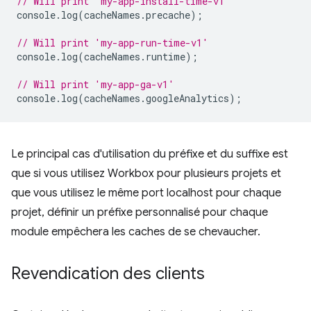
// Will print 'my-app-install-time-v1'
console
.
log
(
cacheNames
.
precache
);
// Will print 'my-app-run-time-v1'
console
.
log
(
cacheNames
.
runtime
);
// Will print 'my-app-ga-v1'
console
.
log
(
cacheNames
.
googleAnalytics
);
Le principal cas d'utilisation du préfixe et du suffixe est
que si vous utilisez Workbox pour plusieurs projets et
que vous utilisez le même port localhost pour chaque
projet, définir un préfixe personnalisé pour chaque
module empêchera les caches de se chevaucher.
Revendication des clients