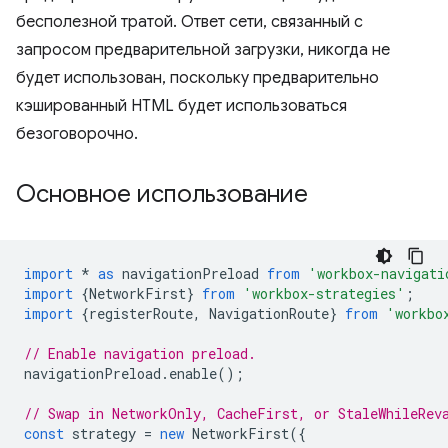
бесполезной тратой. Ответ сети, связанный с
запросом предварительной загрузки, никогда не
будет использован, поскольку предварительно
кэшированный HTML будет использоваться
безоговорочно.
Основное использование
import
*
as
navigationPreload
from
'workbox-navigati
import
{
NetworkFirst
}
from
'workbox-strategies'
;
import
{
registerRoute
,
NavigationRoute
}
from
'workbo
// Enable navigation preload.
navigationPreload
.
enable
();
// Swap in NetworkOnly, CacheFirst, or StaleWhileRev
const
strategy
=
new
NetworkFirst
({