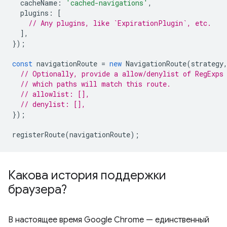
cacheName
:
'cached-navigations'
,
plugins
:
[
// Any plugins, like `ExpirationPlugin`, etc.
],
});
const
navigationRoute
=
new
NavigationRoute
(
strategy
// Optionally, provide a allow/denylist of RegExps
// which paths will match this route.
// allowlist: [],
// denylist: [],
});
registerRoute
(
navigationRoute
);
Какова история поддержки
браузера?
В настоящее время Google Chrome — единственный