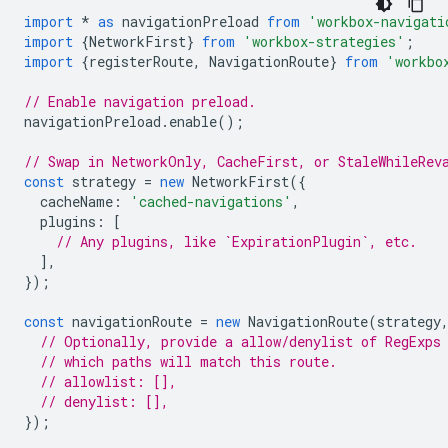
import
*
as
navigationPreload
from
'workbox-navigati
import
{
NetworkFirst
}
from
'workbox-strategies'
;
import
{
registerRoute
,
NavigationRoute
}
from
'workbo
// Enable navigation preload.
navigationPreload
.
enable
();
// Swap in NetworkOnly, CacheFirst, or StaleWhileRev
const
strategy
=
new
NetworkFirst
({
cacheName
:
'cached-navigations'
,
plugins
:
[
// Any plugins, like `ExpirationPlugin`, etc.
],
});
const
navigationRoute
=
new
NavigationRoute
(
strategy
// Optionally, provide a allow/denylist of RegExps
// which paths will match this route.
// allowlist: [],
// denylist: [],
});