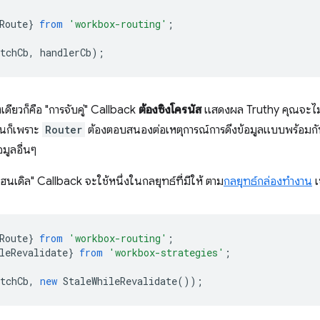
Route
}
from
'workbox-routing'
;
tchCb
,
handlerCb
);
เดียวก็คือ "การจับคู่" Callback
ต้องซิงโครนัส
แสดงผล Truthy คุณจะไม
ั้นก็เพราะ
Router
ต้องตอบสนองต่อเหตุการณ์การดึงข้อมูลแบบพร้อมกั
อมูลอื่นๆ
นเดิล" Callback จะใช้หนึ่งในกลยุทธ์ที่มีให้ ตาม
กลยุทธ์กล่องทำงาน
เ
Route
}
from
'workbox-routing'
;
leRevalidate
}
from
'workbox-strategies'
;
tchCb
,
new
StaleWhileRevalidate
());