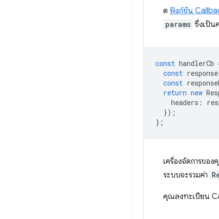
ต
ฟังก์ชัน Callb
params
ซึ่งเป็
const
handlerCb
const
response
const
response
return
new
Res
headers
:
res
});
};
เครื่องจัดการของ
ระบบจะรวมค่า
R
คุณลงทะเบียน Cal