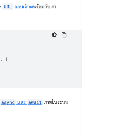
ะ
URL
ออบเจ็กต์
พร้อมกับ ค่า
`
,
{
async
และ
await
ภายในระบบ