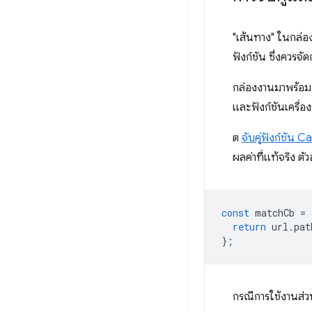
"เส้นทาง" ในกล่อง
ฟังก์ชัน ซึ่งควร
กล่องงานมาพร้อมก
และฟังก์ชันเครื่องจ
ต
จับคู่ฟังก์ชัน C
ผลค่าที่แท้จริง ตั
const
matchCb
=
return
url
.
pat
};
กรณีการใช้งานส่