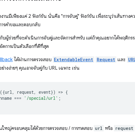
งานมีเพียงแค่ 2 ฟังก์ชัน นั่นคือ "การจับคู่" ฟังก์ชัน เพื่อระบุว่าเส้นท
จัดการคำขอและตอบกลับ
ับผู้ช่วยที่จะดำเนินการจับคู่และจัดการสำหรับ แต่ถ้าคุณอยากได้พฤติก
ัดการเป็นตัวเลือกที่ดีที่สุด
allback
ได้ผ่านการตรวจสอบ
ExtendableEvent
Request
และ
UR
วอย่างง่ายๆ คุณอาจจับคู่กับ URL เฉพาะ เช่น
({
url
,
request
,
event
})
=
>
{
hname
===
'/special/url'
;
วนใหญ่ครอบคลุมได้ด้วยการตรวจสอบ / การทดสอบ
url
หรือ
request