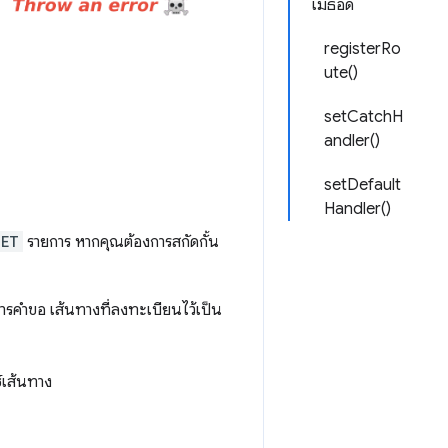
เมธอด
registerRo
ute()
setCatchH
andler()
setDefault
Handler()
GET
รายการ หากคุณต้องการสกัดกั้น
รคำขอ เส้นทางที่ลงทะเบียนไว้เป็น
์เส้นทาง