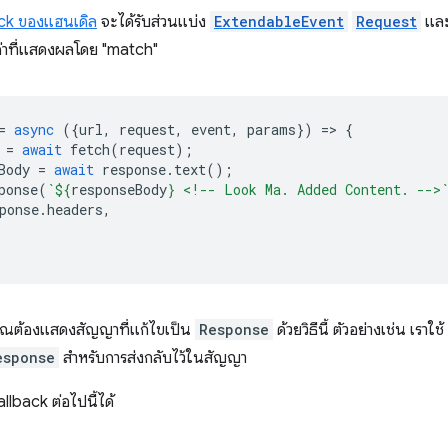
ack ของแฮนเดิล
จะได้รับส่วนแบ่ง
ExtendableEvent
Request
แล
นค่าที่แสดงผลโดย "match"
=
async
({
url
,
request
,
event
,
params
})
=
>
{
=
await
fetch
(
request
);
Body
=
await
response
.
text
();
ponse
(
`
${
responseBody
}
 <!-- Look Ma. Added Content. -->
ponse
.
headers
,
คุณต้องแสดงสัญญาที่แก้ไขเป็น
Response
ด้วยวิธีนี้ ตัวอย่างเช่น เราใช้
esponse
สำหรับการส่งกลับไว้ในสัญญา
lback ต่อไปนี้ได้