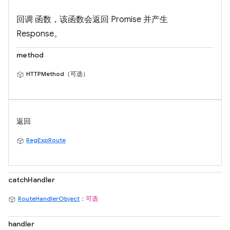
回调 函数，该函数会返回 Promise 并产生
Response。
method
HTTPMethod（可选）
返回
RegExpRoute
catchHandler
RouteHandlerObject
：
可选
handler