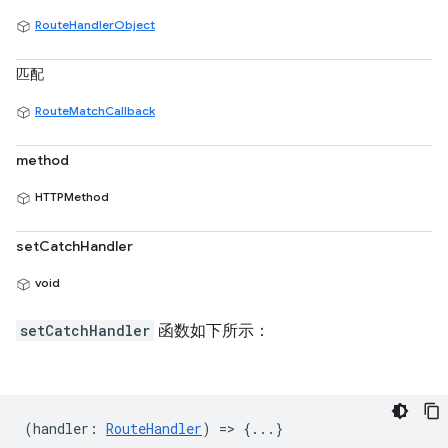
RouteHandlerObject
匹配
RouteMatchCallback
method
HTTPMethod
setCatchHandler
void
setCatchHandler
函数如下所示：
(
handler
:
RouteHandler
) => {...}