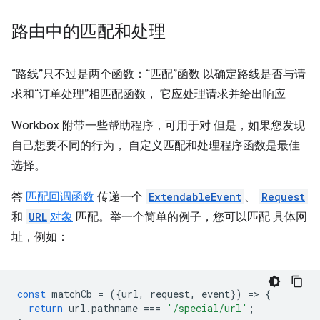
路由中的匹配和处理
“路线”只不过是两个函数：“匹配”函数 以确定路线是否与请
求和“订单处理”相匹配函数， 它应处理请求并给出响应
Workbox 附带一些帮助程序，可用于对 但是，如果您发现
自己想要不同的行为， 自定义匹配和处理程序函数是最佳
选择。
答
匹配回调函数
传递一个
ExtendableEvent
、
Request
和
URL
对象
匹配。举一个简单的例子，您可以匹配 具体网
址，例如：
const
matchCb
=
({
url
,
request
,
event
})
=
>
{
return
url
.
pathname
===
'/special/url'
;