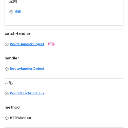
返回
路由
catchHandler
RouteHandlerObject
：
可选
handler
RouteHandlerObject
匹配
RouteMatchCallback
method
HTTPMethod