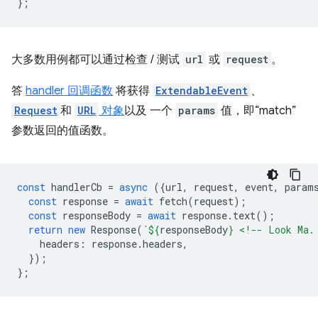
};
大多数用例都可以通过检查 / 测试
url
或
request
。
答
handler 回调函数
将获得
ExtendableEvent
、
Request
和
URL
对象
以及 一个
params
值，即“match”
参数返回的值函数。
const
handlerCb
=
async
({
url
,
request
,
event
,
param
const
response
=
await
fetch
(
request
);
const
responseBody
=
await
response
.
text
();
return
new
Response
(
`
${
responseBody
}
 <!-- Look Ma.
headers
:
response
.
headers
,
});
};