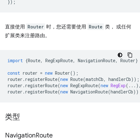
});
直接使用
Router
时，您还需要使用
Route
类， 或任何
扩展类来注册路由。
import
{
Route
,
RegExpRoute
,
NavigationRoute
,
Router
}
const
router
=
new
Router
();
router
.
registerRoute
(
new
Route
(
matchCb
,
handlerCb
));
router
.
registerRoute
(
new
RegExpRoute
(
new
RegExp
(...)
router
.
registerRoute
(
new
NavigationRoute
(
handlerCb
))
类型
Navigation
Route