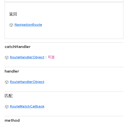
返回
NavigationRoute
catchHandler
RouteHandlerObject
：
可选
handler
RouteHandlerObject
匹配
RouteMatchCallback
method