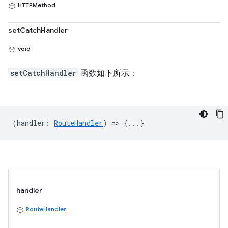
HTTPMethod
setCatchHandler
void
setCatchHandler
函数如下所示：
(
handler
:
RouteHandler
) => {...}
handler
RouteHandler