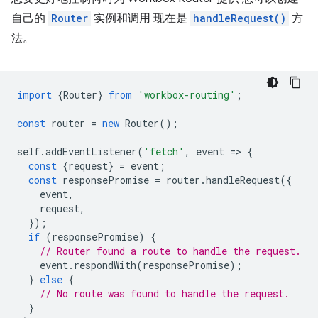
自己的
Router
实例和调用 现在是
handleRequest()
方
法。
import
{
Router
}
from
'workbox-routing'
;
const
router
=
new
Router
();
self
.
addEventListener
(
'fetch'
,
event
=
>
{
const
{
request
}
=
event
;
const
responsePromise
=
router
.
handleRequest
({
event
,
request
,
});
if
(
responsePromise
)
{
// Router found a route to handle the request.
event
.
respondWith
(
responsePromise
);
}
else
{
// No route was found to handle the request.
}