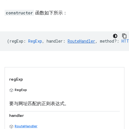
constructor
函数如下所示：
(
regExp
:
RegExp
,
handler
:
RouteHandler
,
method?
:
HTT
regExp
RegExp
要与网址匹配的正则表达式。
handler
RouteHandler