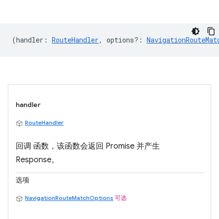
(
handler
:
RouteHandler
,
options?
:
NavigationRouteMat
handler
RouteHandler
回调 函数，该函数会返回 Promise 并产生
Response。
选项
NavigationRouteMatchOptions
可选