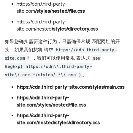
https://cdn.third-party-
site.com
/styles/nested/file.css
https://cdn.third-party-
site.com/nested
/styles/directory.css
如果您确实
需要这种行为，只需确保常规 匹配网址的开
头。如果我们想将 请求
https://cdn.third-party-
site.com
时，我们可以使用常规 表达式
new
RegExp('https://cdn\\.third-party-
site\\.com.*/styles/.*\\.css')
。
https://cdn.third-party-site.com/styles/main.css
https://cdn.third-party-
site.com/styles/nested/file.css
https://cdn.third-party-
site.com/nested/styles/directory.css