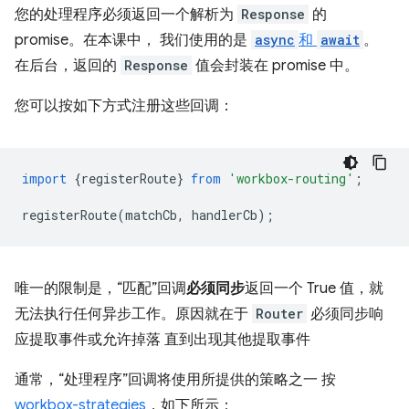
您的处理程序必须返回一个解析为
Response
的
promise。在本课中， 我们使用的是
async
和
await
。
在后台，返回的
Response
值会封装在 promise 中。
您可以按如下方式注册这些回调：
import
{
registerRoute
}
from
'workbox-routing'
;
registerRoute
(
matchCb
,
handlerCb
);
唯一的限制是，“匹配”回调
必须同步
返回一个 True 值，就
无法执行任何异步工作。原因就在于
Router
必须同步响
应提取事件或允许掉落 直到出现其他提取事件
通常，“处理程序”回调将使用所提供的策略之一 按
workbox-strategies
，如下所示：