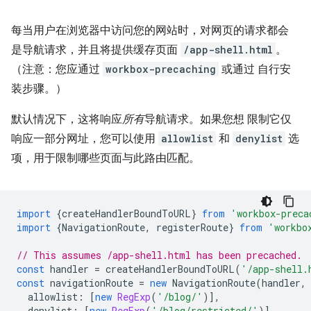
每当用户在浏览器中访问您的网站时，对网页的请求都会
是导航请求，并且将提供缓存页面
/app-shell.html
。
（注意：您应通过
workbox-precaching
或通过 自行安
装步骤。）
默认情况下，这将响应
所有
导航请求。如果您想 限制它仅
响应一部分网址，您可以使用
allowlist
和
denylist
选
项，用于限制哪些页面与此路由匹配。
import
{
createHandlerBoundToURL
}
from
'workbox-preca
import
{
NavigationRoute
,
registerRoute
}
from
'workbo
// This assumes /app-shell.html has been precached.
const
handler
=
createHandlerBoundToURL
(
'/app-shell.
const
navigationRoute
=
new
NavigationRoute
(
handler
,
allowlist
:
[
new
RegExp
(
'/blog/'
)],
denylist
:
[
new
RegExp
(
'/blog/restricted/'
)],