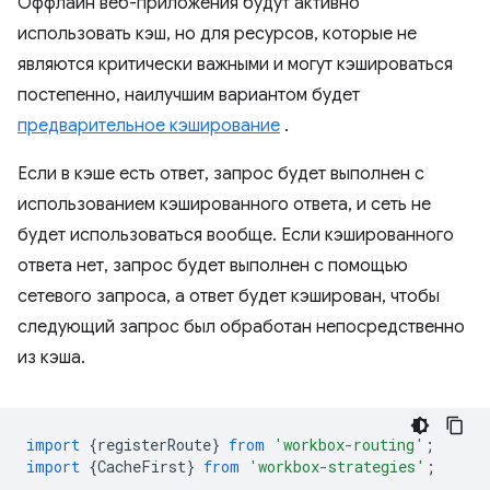
Оффлайн веб-приложения будут активно
использовать кэш, но для ресурсов, которые не
являются критически важными и могут кэшироваться
постепенно, наилучшим вариантом будет
предварительное кэширование
.
Если в кэше есть ответ, запрос будет выполнен с
использованием кэшированного ответа, и сеть не
будет использоваться вообще. Если кэшированного
ответа нет, запрос будет выполнен с помощью
сетевого запроса, а ответ будет кэширован, чтобы
следующий запрос был обработан непосредственно
из кэша.
import
{
registerRoute
}
from
'workbox-routing'
;
import
{
CacheFirst
}
from
'workbox-strategies'
;