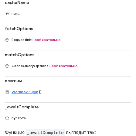
cacheName
нить
fetchOptions
RequestInit
необязательно
matchOptions
CacheQueryOptions
необязательно
плагины
WorkboxPlugin
[]
_awaitComplete
пустота
Функция
_awaitComplete
выглядит так: