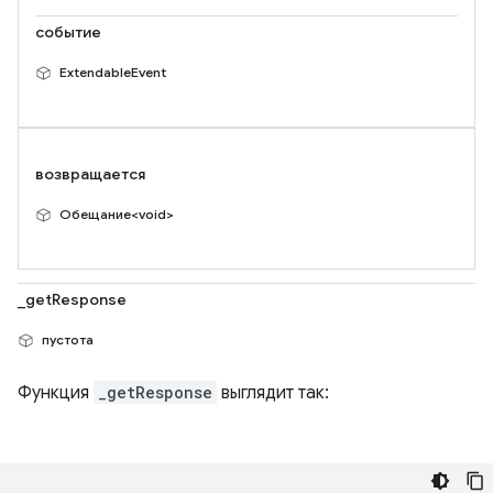
событие
ExtendableEvent
возвращается
Обещание<void>
_getResponse
пустота
Функция
_getResponse
выглядит так: