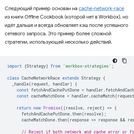
Следующий пример основан на
cache-network-race
из книги Offline Cookbook (которой нет в Workbox), но
идёт дальше и всегда обновляет кэш после успешного
сетевого запроса. Это пример более сложной
стратегии, использующей несколько действий.
import
{
Strategy
}
from
'workbox-strategies'
;
class
CacheNetworkRace
extends
Strategy
{
_handle
(
request
,
handler
)
{
const
fetchAndCachePutDone
=
handler
.
fetchAndCac
const
cacheMatchDone
=
handler
.
cacheMatch
(
reques
return
new
Promise
((
resolve
,
reject
)
=
>
{
fetchAndCachePutDone
.
then
(
resolve
);
cacheMatchDone
.
then
(
response
=
>
response
 && 
re
// Reject if both network and cache error or f