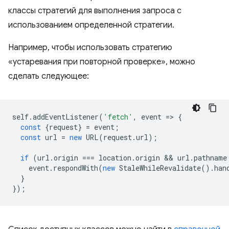
классы стратегий для выполнения запроса с
использованием определенной стратегии.
Например, чтобы использовать стратегию
«устаревания при повторной проверке», можно
сделать следующее:
self
.
addEventListener
(
'fetch'
,
event
=
>
{
const
{
request
}
=
event
;
const
url
=
new
URL
(
request
.
url
);
if
(
url
.
origin
===
location
.
origin
 && 
url
.
pathname
event
.
respondWith
(
new
StaleWhileRevalidate
().
han
}
});