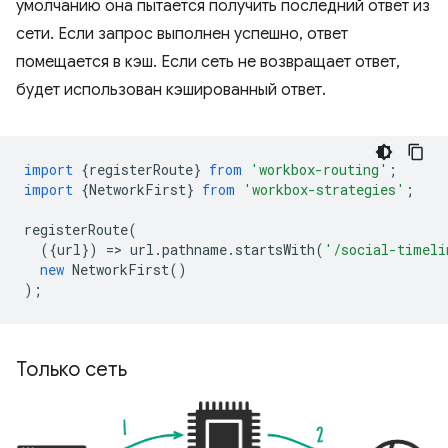
умолчанию она пытается получить последний ответ из
сети. Если запрос выполнен успешно, ответ
помещается в кэш. Если сеть не возвращает ответ,
будет использован кэшированный ответ.
import
{
registerRoute
}
from
'workbox-routing'
;
import
{
NetworkFirst
}
from
'workbox-strategies'
;
registerRoute
(
({
url
})
=
>
url
.
pathname
.
startsWith
(
'/social-timeli
new
NetworkFirst
()
);
Только сеть