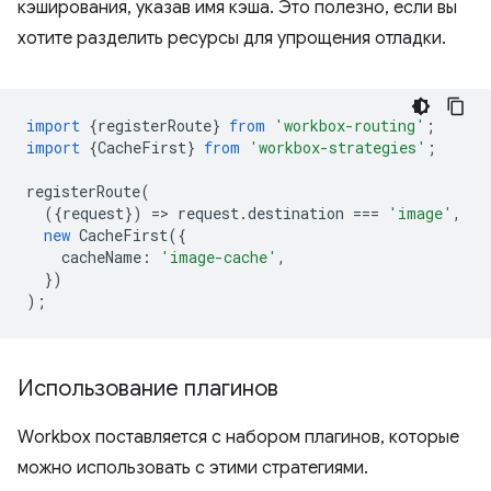
кэширования, указав имя кэша. Это полезно, если вы
хотите разделить ресурсы для упрощения отладки.
import
{
registerRoute
}
from
'workbox-routing'
;
import
{
CacheFirst
}
from
'workbox-strategies'
;
registerRoute
(
({
request
})
=
>
request
.
destination
===
'image'
,
new
CacheFirst
({
cacheName
:
'image-cache'
,
})
);
Использование плагинов
Workbox поставляется с набором плагинов, которые
можно использовать с этими стратегиями.