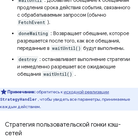
waitUntil
: Добавляет обещание к обещаниям
продления срока действия события, связанного
с обрабатываемым запросом (обычно
FetchEvent
).
doneWaiting
: Возвращает обещание, которое
разрешается после того, как все обещания,
переданные в
waitUntil()
будут выполнены.
destroy
: останавливает выполнение стратегии
и немедленно разрешает все ожидающие
обещания
waitUntil()
.
Примечание:
обратитесь к
исходной реализации
, чтобы увидеть все параметры, принимаемые
StrategyHandler
каждым действием.
Стратегия пользовательской гонки кэш-
сетей