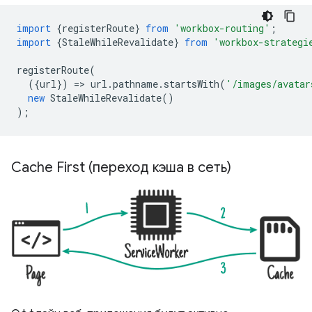
import
{
registerRoute
}
from
'workbox-routing'
;
import
{
StaleWhileRevalidate
}
from
'workbox-strategi
registerRoute
(
({
url
})
=
>
url
.
pathname
.
startsWith
(
'/images/avatar
new
StaleWhileRevalidate
()
);
Cache First (переход кэша в сеть)