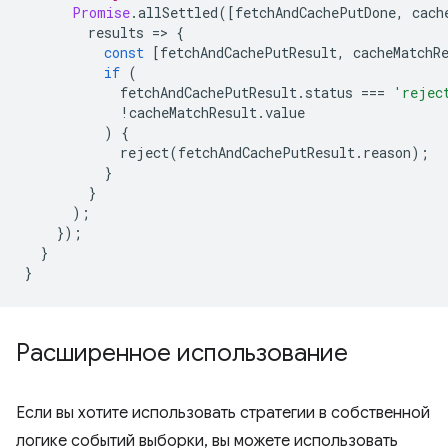
Promise
.
allSettled
([
fetchAndCachePutDone
,
cach
results
=
>
{
const
[
fetchAndCachePutResult
,
cacheMatchR
if
(
fetchAndCachePutResult
.
status
===
'rejec
!
cacheMatchResult
.
value
)
{
reject
(
fetchAndCachePutResult
.
reason
);
}
}
);
});
}
}
Расширенное использование
Если вы хотите использовать стратегии в собственной
логике событий выборки, вы можете использовать