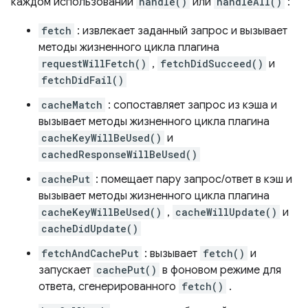
каждом использовании
handle()
или
handleAll()
:
fetch
: извлекает заданный запрос и вызывает
методы жизненного цикла плагина
requestWillFetch()
,
fetchDidSucceed()
и
fetchDidFail()
cacheMatch
: сопоставляет запрос из кэша и
вызывает методы жизненного цикла плагина
cacheKeyWillBeUsed()
и
cachedResponseWillBeUsed()
cachePut
: помещает пару запрос/ответ в кэш и
вызывает методы жизненного цикла плагина
cacheKeyWillBeUsed()
,
cacheWillUpdate()
и
cacheDidUpdate()
fetchAndCachePut
: вызывает
fetch()
и
запускает
cachePut()
в фоновом режиме для
ответа, сгенерированного
fetch()
.