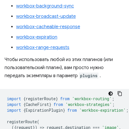
workbox-background-sync
workbox-broadcast-update
workbox-cacheable-response
workbox-expiration
workbox-range-requests
Чтобы использовать любой из этих плагинов (или
пользовательский плагин), вам просто нужно
передать экземпляры в параметр
plugins
.
import
{
registerRoute
}
from
'workbox-routing'
;
import
{
CacheFirst
}
from
'workbox-strategies'
;
import
{
ExpirationPlugin
}
from
'workbox-expiration'
;
registerRoute
(
({
request
})
=
>
request
.
destination
===
'image'
,