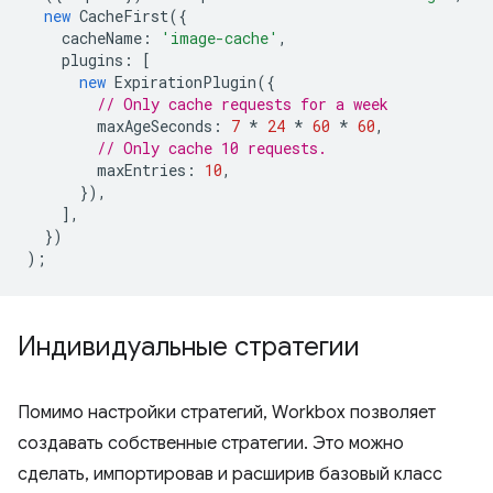
new
CacheFirst
({
cacheName
:
'image-cache'
,
plugins
:
[
new
ExpirationPlugin
({
// Only cache requests for a week
maxAgeSeconds
:
7
*
24
*
60
*
60
,
// Only cache 10 requests.
maxEntries
:
10
,
}),
],
})
);
Индивидуальные стратегии
Помимо настройки стратегий, Workbox позволяет
создавать собственные стратегии. Это можно
сделать, импортировав и расширив базовый класс