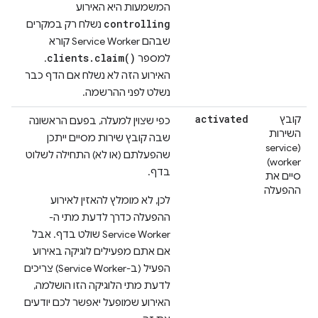
המשמעות היא האירוע
controlling
נשלח רק במקרים
שבהם Service Worker קורא
clients.claim()
למספר
.
האירוע הזה לא נשלח אם הדף כבר
נשלט לפני ההרשמה.
activated
קובץ
כפי שצוין למעלה, בפעם הראשונה
השירות
שבה קובץ שירות מסיים ייתכן
(service
שהפעלתם (או לא) התחילה לשלוט
worker)
בדף.
סיים את
ההפעלה
לכן, לא מומלץ להאזין לאירוע
ההפעלה כדרך לדעת מתי ה-
Service Worker שולט בדף. אבל
אם אתם מפעילים לוגיקה באירוע
הפעיל (ב-Service Worker) צריכים
לדעת מתי הלוגיקה הזו הושלמה,
האירוע שמופעל יאפשר לכם יודעים