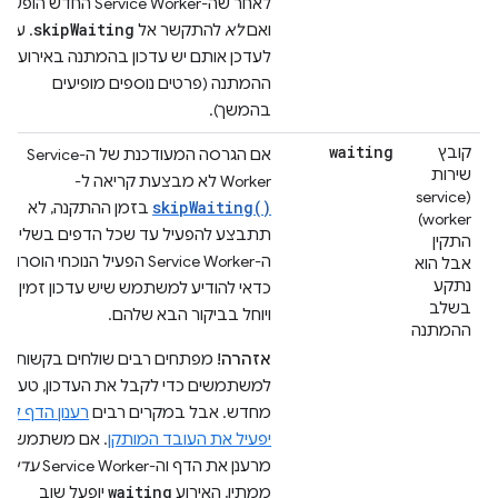
לאחר שה-Service Worker החדש הופעל,
skipWaiting
ואם
לא
להתקשר אל
. עדי
לעדכן אותם יש עדכון בהמתנה באירוע
ההמתנה (פרטים נוספים מופיעים
בהמשך).
waiting
קובץ
אם הגרסה המעודכנת של ה-Service
שירות
Worker לא מבצעת קריאה ל-
(service
skipWaiting()
בזמן ההתקנה, לא
worker)
תתבצע להפעיל עד שכל הדפים בשליטת
התקין
ה-Service Worker הפעיל הנוכחי הוסרו.
אבל הוא
נתקע
כדאי להודיע למשתמש שיש עדכון זמין
בשלב
ויוחל בביקור הבא שלהם.
ההמתנה
אזהרה!
מפתחים רבים שולחים בקשות
למשתמשים כדי לקבל את העדכון, טען
מחדש. אבל במקרים רבים
רענון הדף לא
יפעיל את העובד המותקן
. אם משתמש
מרענן את הדף וה-Service Worker
עדיין
waiting
ממתין, האירוע
יופעל שוב