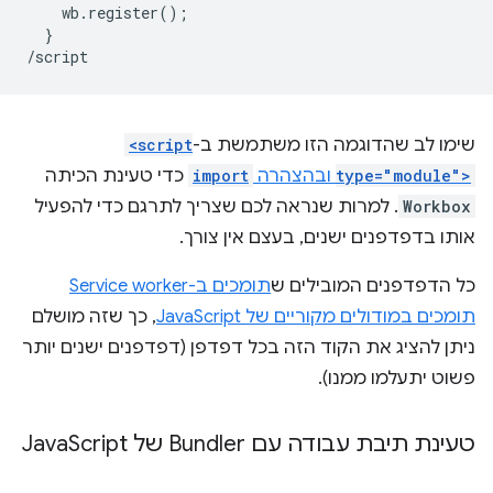
    wb.register();

  }

שימו לב שהדוגמה הזו משתמשת ב-
<script
type="module">
ובהצהרה
import
כדי טעינת הכיתה
Workbox
. למרות שנראה לכם שצריך לתרגם כדי להפעיל
אותו בדפדפנים ישנים, בעצם אין צורך.
כל הדפדפנים המובילים ש
תומכים ב-Service worker
תומכים במודולים מקוריים של JavaScript
, כך שזה מושלם
ניתן להציג את הקוד הזה בכל דפדפן (דפדפנים ישנים יותר
פשוט יתעלמו ממנו).
טעינת תיבת עבודה עם Bundler של Java
Script