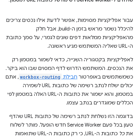
עבור אפליקציות מסוימות, אפשר לדעת אילו נכסים צריכים
להיכלל נשמר מראש בזמן ה-build, אבל חלק
מהאפליקציות ממלאות דפים שונים לגמרי, על סמך כתובת
ה-URL שאליה המשתמש מגיע ראשונה.
לאפליקציות בקטגוריה השנייה, כדאי לשמור במטמון רק
את הנכסים. המשתמש הדרוש לדף המסוים שבו הוא ביקר.
כשמשתמשים באופרטור
חבילת
workbox-routing
, אתם
יכולים ישלח לנתב רשימה של כתובות URL לשמירה
במטמון, והוא ישמור את כתובות ה-URL האלה במטמון לפי
הכללים שמוגדרים בנתב עצמו.
בדוגמה הזו נשלחת לנתב רשימה של כתובות URL שהדף
טעון בכל פעם Service Worker חדש הופעל. מותר לשלוח
את
כל
כתובות ה-URL, כי רק כתובות ה-URL שתואמות