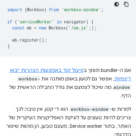
import
{
Workbox
}
from
'workbox-window'
;
if
(
'serviceWorker'
in
navigator
)
{
const
wb
=
new
Workbox
(
'/sw.js'
;
);
wb
.
register
();
}
אם ה-bundler תומך ב
פיצול קוד באמצעות הצהרות ייבוא
דינמיות
, אפשר גם לטעון באופן מותנה את
workbox-
window
, מה שיכול לצמצם את גודל החבילה הראשית של
הדף.
למרות ש-
workbox-window
הוא די קטן, אין סיבה לכך
צריכים להיות טעונים על לוגיקת האפליקציות העיקרית של
האתר, בתור Service worker, מעצם טבען, הן מהוות שיפור
הדרגתי.