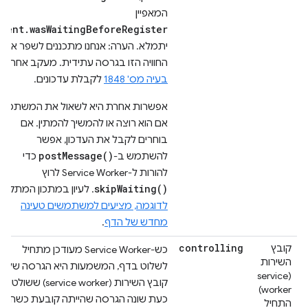
המאפיין
event.wasWaitingBeforeRegister
יתמלא. הערה: אנחנו מתכננים לשפר את
החוויה הזו בגרסה עתידית. מעקב אחר
בעיה מס' 1848
לקבלת עדכונים.
אפשרות אחרת היא לשאול את המשתמש
אם הוא רוצה או להמשיך להמתין. אם
בוחרים לקבל את העדכון, אפשר
postMessage()
להשתמש ב-
כדי
להורות ל-Service Worker לרוץ
skipWaiting()
. לעיון במתכון המתקדם
לדוגמה, מציעים למשתמשים טעינה
מחדש של הדף
.
controlling
קובץ
כש-Service Worker מעודכן מתחיל
השירות
לשלוט בדף, המשמעות היא הגרסה של
(service
קובץ השירות (service worker) ששולטות
worker)
כעת שונה הגרסה שהייתה קובעת כשהדף
התחיל