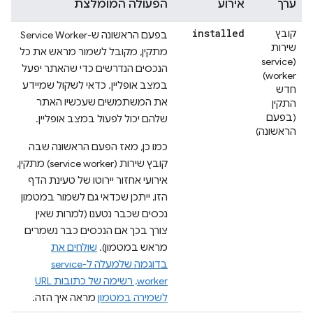
ערך
אירוע
הפעולה המומלצת
installed
קובץ
בפעם הראשונה ש-Service Worker
שירות
מתקין, מקובל לשמור מראש את כל
(service
הנכסים הנדרשים כדי שהאתר יפעל
worker)
במצב אופליין. כדאי לשקול שמיידע
חדש
את המשתמשים שעכשיו האתר
התקין
(בפעם
שלהם יכול לפעול במצב אופליין.
הראשונה)
כמו כן, מאז הפעם הראשונה שבה
קובץ שירות (service worker) מתקין,
אירועי אחזור יירוטו של טעינת הדף
הזו, ייתכן שכדאי גם לשמור במטמון
נכסים שכבר נטענו (למרות שאין
צורך בכך אם הנכסים כבר נשמרים
מראש במטמון).
שולחים את
בדוגמה שלמעלה ל-service
worker, רשימה של כתובות URL
לשמירה במטמון
מראה איך הזה.