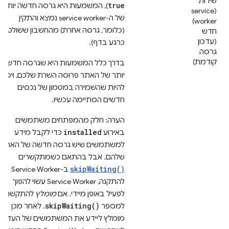
שירות
true
), המשמעות היא גרסה חדשה יותר
(service
של ה-service worker נמצא והתקין
worker)
(כלומר, גרסה אחרת) מהחשבון ששולט
חדש
(עדכון
כרגע בדף).
גרסה
קודמת)
בדרך כלל המשמעות היא שגרסה חדשה
יותר של האתר פרוסה השרת שלכם, ויכול
להיות שהשמירה במטמון של נכסים
חדשים הסתיימה עכשיו.
הערה: חלק מהמפתחים משתמשים
installed
באירוע
כדי לקבל מידע
למשתמשים שיש גרסה חדשה של האתר
שלהם. אבל בהתאם כשמתקשרים
skipWaiting()
ב-Service Worker
להתקנה, Service Worker עשוי להפוך
לפעיל באופן מיידי. אם
מומלץ
להתקשר
skipWaiting()
למספר
. לאחר מכן
מומלץ ליידע את המשתמשים של העדכון