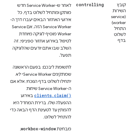
controlling
קובץ
לאחר ש-Service Worker חדש
השירות
מותקן ומתחיל לשלוט בדף, כל
(service
אירועי האחזור הבאים יעברו דרך ה-
worker)
Service Worker הזה. אם Service
התחיל
Worker מוסיף לוגיקה מיוחדת
לשלוט
בדף
לטיפול באירוע אחזור ספציפי, זה
השלב שבו אתם יודעים שהלוגיקה
תפעל.
לתשומת ליבכם: בפעם הראשונה
שמתקינים Service Worker
י לא
יתחילו לשלוט בדף הנוכחי, אלא אם
ה-Service Worker שיחות
clients.claim()
באירוע
ההפעלה שלו. ברירת המחדל היא
להמתין עד לטעינת הדף הבאה כדי
להתחיל לשלוט.
workbox-window
מבחינת
,