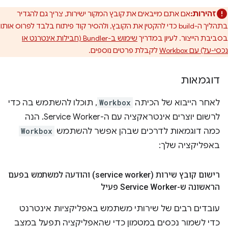
זהירות:
אם אתם מייבאים את קובץ המקור ישירות, צריך גם להגדיר
בתהליך ה-build כדי להקטין את הקובץ, ולהסיר קוד פיתוח בלבד לפרוס אותו
בסביבת הייצור. לעיון במדריך
שימוש ב-Bundler (חבילות אינטרנט או
נכסי-על) עם Workbox
לקבלת פרטים נוספים.
דוגמאות
לאחר הייבוא של הכיתה
Workbox
, תוכלו להשתמש בה כדי
לרשום יוצרים אינטראקציה עם ה-Service Worker. הנה
כמה דוגמאות לדרכים שבהן אפשר להשתמש
Workbox
באפליקציה שלך:
רישום קובץ שירות (service worker) והודעה למשתמש בפעם
הראשונה ש-Service Worker פעיל
עובדים רבים של שירותי משתמש באפליקציות אינטרנט
כדי לשמור נכסים במטמון כדי שהאפליקציה תפעל במצב