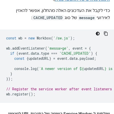
כדי לקבל את העדכונים האלה מהחלון, אפשר להאזין
לאירועי
message
של סוג
CACHE_UPDATED
:
const
wb
=
new
Workbox
(
'/sw.js'
);
wb
.
addEventListener
(
'messa>ge'
,
event
=
{
if
(
event
.
data
.
type
===
'CACHE_UPDATED'
)
{
const
{
updatedURL
}
=
event
.
data
.
payload
;
console
.
log
(
`A newer version of 
${
updatedURL
}
 is
}
});
// Register the service worker after event listeners 
wb
.
register
();
שולחים ל-Service Worker רשימה של כתובות URL למטמון
.