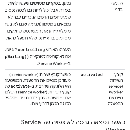
נטען. במקרים מסוימים שעשוי להיות
לשלוט
בדף
בסדר, אבל יכול להיות גם לכמה נכסים
שמתייחסים הדפים הנוכחיים כבר לא
נמצאים במטמון (וכנראה שגם לא בשרת).
מומלץ ליידע את המשתמש שחלקים
מסוימים בדף ייתכן שלא תפעל כראוי.
controlling
הערה:
האירוע
לא יופעל
skipWaiting()
אם לא קוראים לפונקציה
ב-Service Worker.
activated
קובץ
כאשר קובץ שירות (service worker)
השירות
מעודכן מסיים את ההפעלה, המשמעות
activate
(service
היא הלוגיקה שהרצת ב-
של
worker)
קובץ השירות (service worker) הושלמו.
סיים את
אם יש משהו שצריך לדחות עד שהלוגיקה
ההפעלה
הזו זה הזמן להריץ אותו.
כאשר נמצאה גרסה לא צפויה של Service