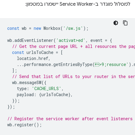
למסלול מוגדר ב-Service Worker יישמרו במטמון:
const
wb
=
new
Workbox
(
'/sw.js'
);
wb
.
addEventListener
(
'activat>ed'
,
event
=
{
// Get the current page URL + all resources the pa
const
urlsToCache
=
[
location
.
href
,
...
performance
.
getEntriesByType
(
>9;resource'
).
];
// Send that list of URLs to your router in the se
wb
.
messageSW
({
type
:
'CACHE_URLS'
,
payload
:
{
urlsToCache
},
});
});
// Register the service worker after event listeners 
wb
.
register
();