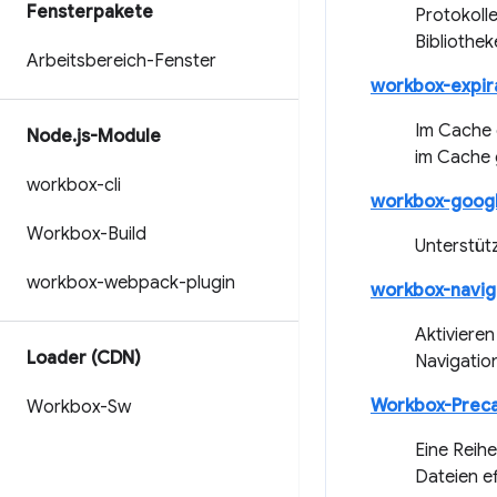
Fensterpakete
Protokoll
Bibliothe
Arbeitsbereich-Fenster
workbox-expir
Im Cache 
Node
.
js-Module
im Cache 
workbox-cli
workbox-googl
Workbox-Build
Unterstüt
workbox-webpack-plugin
workbox-navig
Aktiviere
Loader (CDN)
Navigatio
Workbox-Prec
Workbox-Sw
Eine Reih
Dateien ef