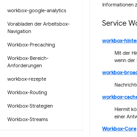
Informationen 
workbox-google-analytics
Service W
Vorabladen der Arbeitsbox-
Navigation
workbox-hinte
Workbox-Precaching
Mit der H
Workbox-Bereich-
wenn der N
Anforderungen
workbox-broa
workbox-rezepte
Nachrichte
Workbox-Routing
workbox-cach
Workbox-Strategien
Hiermit k
einer Ant
Workbox-Streams
Workbox-Core