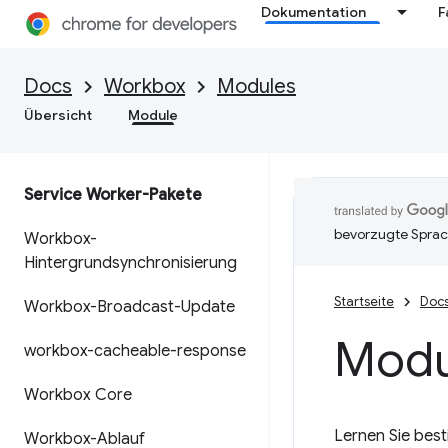
Dokumentation
F
Docs
Workbox
Modules
Übersicht
Module
Service Worker-Pakete
bevorzugte Sprac
Workbox-
Hintergrundsynchronisierung
Startseite
Doc
Workbox-Broadcast-Update
Modu
workbox-cacheable-response
Workbox Core
Lernen Sie bes
Workbox-Ablauf