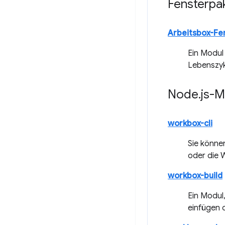
Fensterpa
Arbeitsbox-Fe
Ein Modul
Lebenszyk
Node
.
js-
workbox-cli
Sie könne
oder die 
workbox-build
Ein Modul
einfügen 