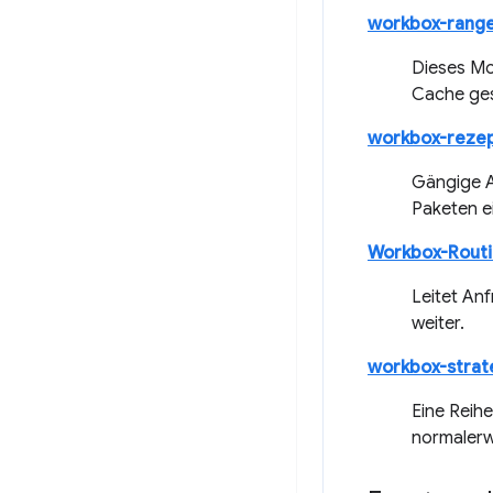
workbox-rang
Dieses Mo
Cache ges
workbox-reze
Gängige A
Paketen e
Workbox-Rout
Leitet An
weiter.
workbox-strat
Eine Reihe
normalerw