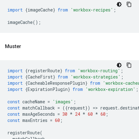
import
{
imageCache
}
from
'workbox-recipes'
;
imageCache
();
Muster
import
{
registerRoute
}
from
'workbox-routing'
;
import
{
CacheFirst
}
from
'workbox-strategies'
;
import
{
CacheableResponsePlugin
}
from
'workbox-cache
import
{
ExpirationPlugin
}
from
'workbox-expiration'
;
const
cacheName
=
'images'
;
const
matchCallback
=
({
request
})
=
>
request
.
destina
const
maxAgeSeconds
=
30
*
24
*
60
*
60
;
const
maxEntries
=
60
;
registerRoute
(
matchCallback
,