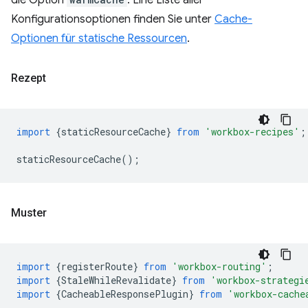
die Option
. Eine Liste aller
Konfigurationsoptionen finden Sie unter
Cache-
Optionen für statische Ressourcen
.
Rezept
import
{
staticResourceCache
}
from
'workbox-recipes'
;
staticResourceCache
();
Muster
import
{
registerRoute
}
from
'workbox-routing'
;
import
{
StaleWhileRevalidate
}
from
'workbox-strategi
import
{
CacheableResponsePlugin
}
from
'workbox-cache