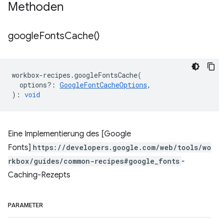
Methoden
google
Fonts
Cache(
)
workbox
-
recipes
.
googleFontsCache
(
options?
:
GoogleFontCacheOptions
,
)
:
void
Eine Implementierung des [Google
Fonts]
https://developers.google.com/web/tools/wo
rkbox/guides/common-recipes#google_fonts
-
Caching-Rezepts
PARAMETER