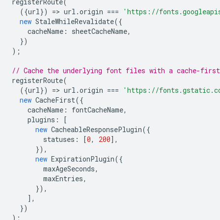
registerRoute
(
({
url
})
=
>
url
.
origin
===
'https://fonts.googleapi
new
StaleWhileRevalidate
({
cacheName
:
sheetCacheName
,
})
);
// Cache the underlying font files with a cache-first
registerRoute
(
({
url
})
=
>
url
.
origin
===
'https://fonts.gstatic.c
new
CacheFirst
({
cacheName
:
fontCacheName
,
plugins
:
[
new
CacheableResponsePlugin
({
statuses
:
[
0
,
200
],
}),
new
ExpirationPlugin
({
maxAgeSeconds
,
maxEntries
,
}),
],
})
);