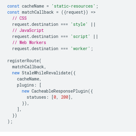
const
cacheName
=
'static-resources'
;
const
matchCallback
=
({
request
})
=
// CSS
request
.
destination
===
'style'
||
// JavaScript
request
.
destination
===
'script'
||
// Web Workers
request
.
destination
===
'worker'
;
registerRoute
(
matchCallback
,
new
StaleWhileRevalidate
({
cacheName
,
plugins
:
[
new
CacheableResponsePlugin
({
statuses
:
[
0
,
200
],
}),
],
})
);