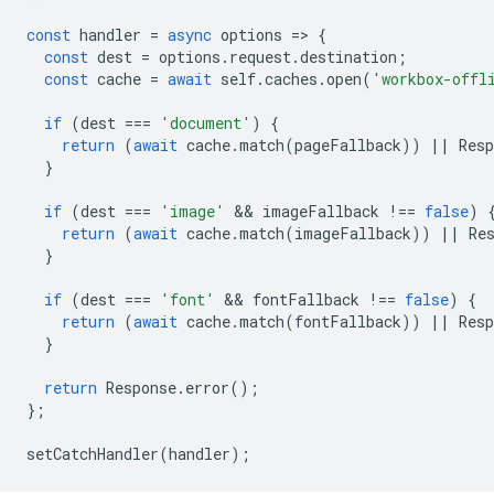
const
handler
=
async
options
=
>
{
const
dest
=
options
.
request
.
destination
;
const
cache
=
await
self
.
caches
.
open
(
'workbox-offl
if
(
dest
===
'document'
)
{
return
(
await
cache
.
match
(
pageFallback
))
||
Resp
}
if
(
dest
===
'image'
 && 
imageFallback
!==
false
)
return
(
await
cache
.
match
(
imageFallback
))
||
Re
}
if
(
dest
===
'font'
 && 
fontFallback
!==
false
)
{
return
(
await
cache
.
match
(
fontFallback
))
||
Resp
}
return
Response
.
error
();
};
setCatchHandler
(
handler
);