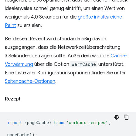
reagieren, die so optimiert ist, dass der Cache-Fallback
idealerweise schnell genug eintrifft, um einen Wert von
weniger als 4,0 Sekunden für die
größte inhaltsreiche
Paint
zu erzielen.
Bei diesem Rezept wird standardmäßig davon
ausgegangen, dass die Netzwerkzeitüberschreitung
3 Sekunden betragen sollte. Außerdem wird die
Cache-
Vorwärmung
über die Option
warmCache
unterstützt.
Eine Liste aller Konfigurationsoptionen finden Sie unter
Seitencache-Optionen
.
Rezept
import
{
pageCache
}
from
'workbox-recipes'
;
pageCache
();