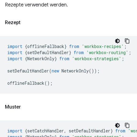
Rezepte verwendet werden.
Rezept
import
{
offlineFallback
}
from
'workbox-recipes'
;
import
{
setDefaultHandler
}
from
'workbox-routing'
;
import
{
NetworkOnly
}
from
'workbox-strategies'
;
setDefaultHandler
(
new
NetworkOnly
());
offlineFallback
();
Muster
import
{
setCatchHandler
,
setDefaultHandler
}
from
'wo
import
{
NetworkOnly
}
from
'workbox-strategies'
;