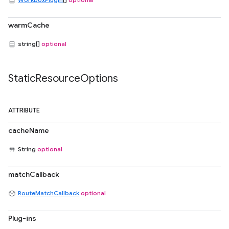
warmCache
string[]
optional
Static
Resource
Options
ATTRIBUTE
cacheName
String
optional
matchCallback
RouteMatchCallback
optional
Plug-ins