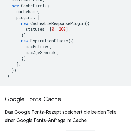
new
CacheFirst
({
cacheName
,
plugins
:
[
new
CacheableResponsePlugin
({
statuses
:
[
0
,
200
],
}),
new
ExpirationPlugin
({
maxEntries
,
maxAgeSeconds
,
}),
],
})
);
Google Fonts-Cache
Das Google Fonts-Rezept speichert die beiden Teile
einer Google Fonts-Anfrage im Cache: