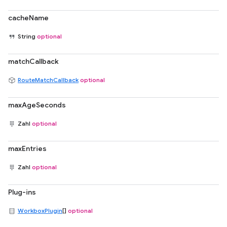
cacheName
String
optional
matchCallback
RouteMatchCallback
optional
maxAgeSeconds
Zahl
optional
maxEntries
Zahl
optional
Plug-ins
WorkboxPlugin
[]
optional