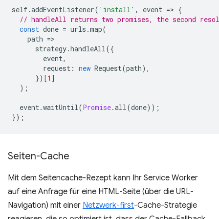
self
.
addEventListener
(
'install'
,
event
=
>
{
// handleAll returns two promises, the second reso
const
done
=
urls
.
map
(
path
=
strategy
.
handleAll
({
event
,
request
:
new
Request
(
path
),
})[
1
]
);
event
.
waitUntil
(
Promise
.
all
(
done
));
});
Seiten-Cache
Mit dem Seitencache-Rezept kann Ihr Service Worker
auf eine Anfrage für eine HTML-Seite (über die URL-
Navigation) mit einer
Netzwerk-first
-Cache-Strategie