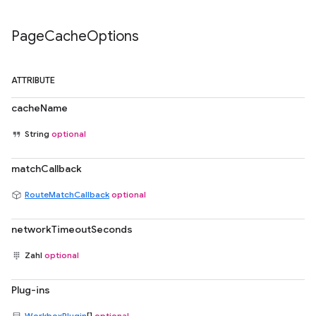
Page
Cache
Options
ATTRIBUTE
cacheName
String
optional
matchCallback
RouteMatchCallback
optional
networkTimeoutSeconds
Zahl
optional
Plug-ins
WorkboxPlugin
[]
optional