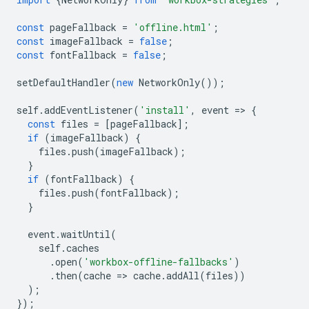
const
pageFallback
=
'offline.html'
;
const
imageFallback
=
false
;
const
fontFallback
=
false
;
setDefaultHandler
(
new
NetworkOnly
());
self
.
addEventListener
(
'install'
,
event
=
>
{
const
files
=
[
pageFallback
];
if
(
imageFallback
)
{
files
.
push
(
imageFallback
);
}
if
(
fontFallback
)
{
files
.
push
(
fontFallback
);
}
event
.
waitUntil
(
self
.
caches
.
open
(
'workbox-offline-fallbacks'
)
.
then
(
cache
=
>
cache
.
addAll
(
files
))
);
});