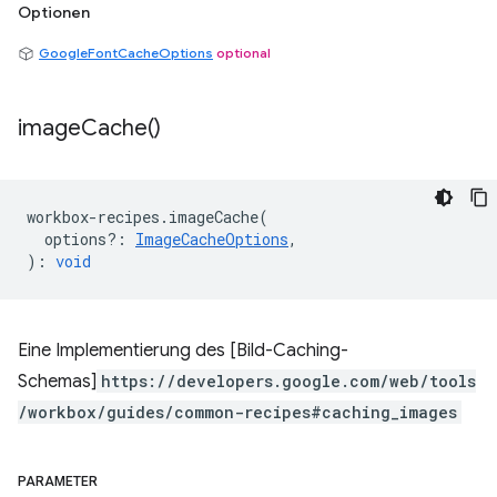
Optionen
GoogleFontCacheOptions
optional
image
Cache(
)
workbox
-
recipes
.
imageCache
(
options?
:
ImageCacheOptions
,
)
:
void
Eine Implementierung des [Bild-Caching-
Schemas]
https://developers.google.com/web/tools
/workbox/guides/common-recipes#caching_images
PARAMETER