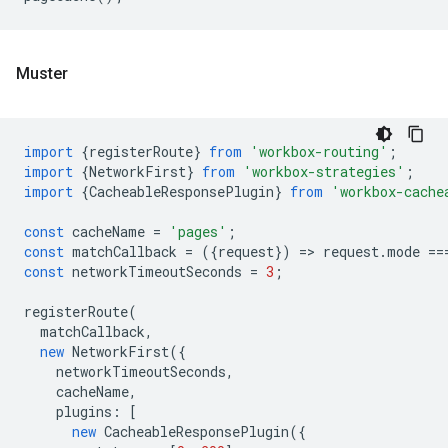
Muster
import
{
registerRoute
}
from
'workbox-routing'
;
import
{
NetworkFirst
}
from
'workbox-strategies'
;
import
{
CacheableResponsePlugin
}
from
'workbox-cache
const
cacheName
=
'pages'
;
const
matchCallback
=
({
request
})
=
>
request
.
mode
==
const
networkTimeoutSeconds
=
3
;
registerRoute
(
matchCallback
,
new
NetworkFirst
({
networkTimeoutSeconds
,
cacheName
,
plugins
:
[
new
CacheableResponsePlugin
({