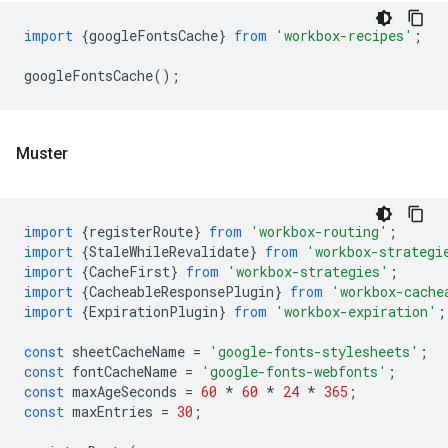
import
{
googleFontsCache
}
from
'workbox-recipes'
;
googleFontsCache
();
Muster
import
{
registerRoute
}
from
'workbox-routing'
;
import
{
StaleWhileRevalidate
}
from
'workbox-strategi
import
{
CacheFirst
}
from
'workbox-strategies'
;
import
{
CacheableResponsePlugin
}
from
'workbox-cache
import
{
ExpirationPlugin
}
from
'workbox-expiration'
;
const
sheetCacheName
=
'google-fonts-stylesheets'
;
const
fontCacheName
=
'google-fonts-webfonts'
;
const
maxAgeSeconds
=
60
*
60
*
24
*
365
;
const
maxEntries
=
30
;