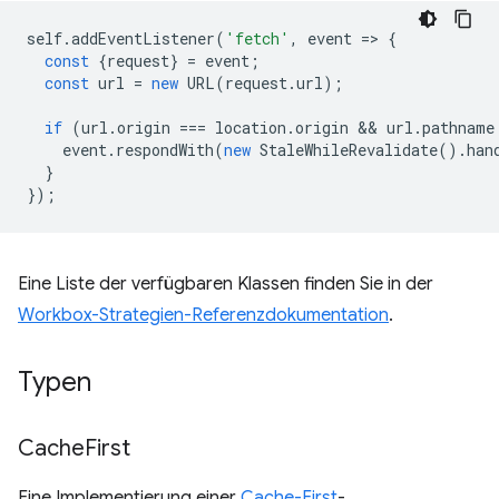
self
.
addEventListener
(
'fetch'
,
event
=
>
{
const
{
request
}
=
event
;
const
url
=
new
URL
(
request
.
url
);
if
(
url
.
origin
===
location
.
origin
 && 
url
.
pathname
event
.
respondWith
(
new
StaleWhileRevalidate
().
han
}
});
Eine Liste der verfügbaren Klassen finden Sie in der
Workbox-Strategien-Referenzdokumentation
.
Typen
Cache
First
Eine Implementierung einer
Cache-First
-