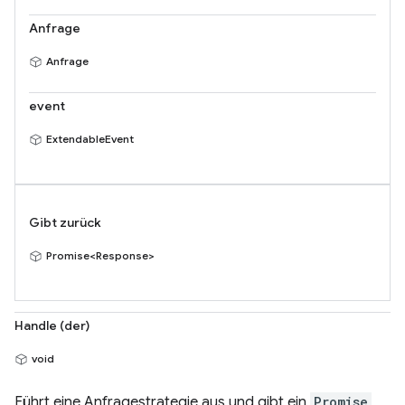
Anfrage
Anfrage
event
ExtendableEvent
Gibt zurück
Promise<Response>
Handle (der)
void
Führt eine Anfragestrategie aus und gibt ein
Promise