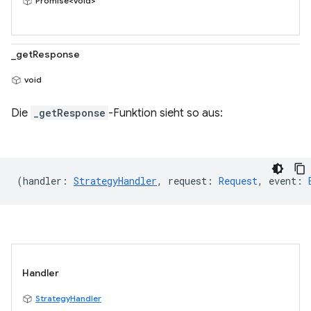
Promise<void>
_getResponse
void
Die
_getResponse
-Funktion sieht so aus:
(
handler
:
StrategyHandler
,
request
:
Request
,
event
:
Handler
StrategyHandler