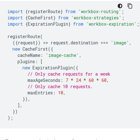
import
{
registerRoute
}
from
'workbox-routing'
;
import
{
CacheFirst
}
from
'workbox-strategies'
;
import
{
ExpirationPlugin
}
from
'workbox-expiration'
;
registerRoute
(
({
request
})
=
>
request
.
destination
===
'image'
,
new
CacheFirst
({
cacheName
:
'image-cache'
,
plugins
:
[
new
ExpirationPlugin
({
// Only cache requests for a week
maxAgeSeconds
:
7
*
24
*
60
*
60
,
// Only cache 10 requests.
maxEntries
:
10
,
}),
],
})
);