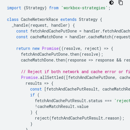
import
{
Strategy
}
from
'workbox-strategies'
;
class
CacheNetworkRace
extends
Strategy
{
_handle
(
request
,
handler
)
{
const
fetchAndCachePutDone
=
handler
.
fetchAndCac
const
cacheMatchDone
=
handler
.
cacheMatch
(
reques
return
new
Promise
((
resolve
,
reject
)
=
>
{
fetchAndCachePutDone
.
then
(
resolve
);
cacheMatchDone
.
then
(
response
=
>
response
 && 
re
// Reject if both network and cache error or f
Promise
.
allSettled
([
fetchAndCachePutDone
,
cach
results
=
>
{
const
[
fetchAndCachePutResult
,
cacheMatchR
if
(
fetchAndCachePutResult
.
status
===
'rejec
!
cacheMatchResult
.
value
)
{
reject
(
fetchAndCachePutResult
.
reason
);
}
}