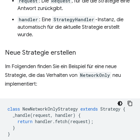
request
: Die
Request
, für die die Strategie eine
Antwort zurückgibt.
handler
: Eine
StrategyHandler
-Instanz, die
automatisch für die aktuelle Strategie erstellt
wurde.
Neue Strategie erstellen
Im Folgenden finden Sie ein Beispiel für eine neue
Strategie, die das Verhalten von
NetworkOnly
neu
implementiert:
class
NewNetworkOnlyStrategy
extends
Strategy
{
_handle
(
request
,
handler
)
{
return
handler
.
fetch
(
request
);
}
}