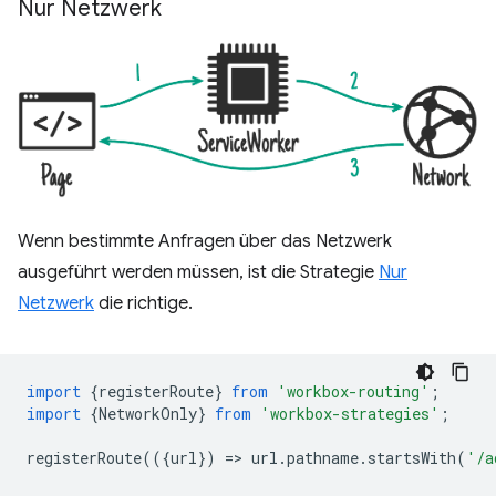
Nur Netzwerk
Wenn bestimmte Anfragen über das Netzwerk
ausgeführt werden müssen, ist die Strategie
Nur
Netzwerk
die richtige.
import
{
registerRoute
}
from
'workbox-routing'
;
import
{
NetworkOnly
}
from
'workbox-strategies'
;
registerRoute
(({
url
})
=
>
url
.
pathname
.
startsWith
(
'/a