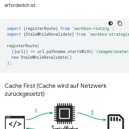
erforderlich ist.
import
{
registerRoute
}
from
'workbox-routing'
;
import
{
StaleWhileRevalidate
}
from
'workbox-strategi
registerRoute
(
({
url
})
=
>
url
.
pathname
.
startsWith
(
'/images/avatar
new
StaleWhileRevalidate
()
);
Cache First (Cache wird auf Netzwerk
zurückgesetzt)