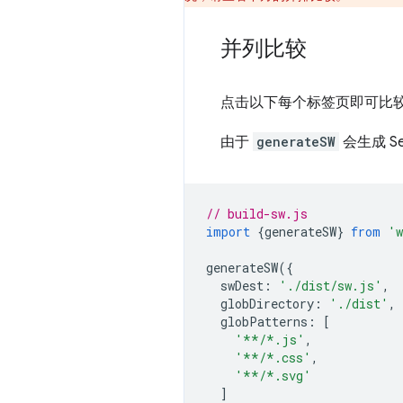
并列比较
点击以下每个标签页即可比
由于
generateSW
会生成 S
// build-sw.js
import
{
generateSW
}
from
'w
generateSW
({
swDest
:
'./dist/sw.js'
,
globDirectory
:
'./dist'
,
globPatterns
:
[
'**/*.js'
,
'**/*.css'
,
'**/*.svg'
]