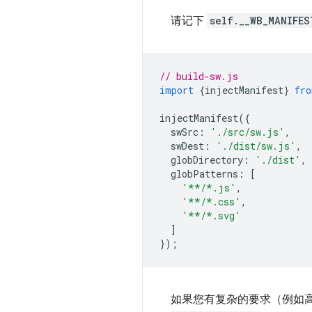
请记下
self.__WB_MANIFES
// build-sw.js
import
{
injectManifest
}
fro
injectManifest
({
swSrc
:
'./src/sw.js'
,
swDest
:
'./dist/sw.js'
,
globDirectory
:
'./dist'
,
globPatterns
:
[
'**/*.js'
,
'**/*.css'
,
'**/*.svg'
]
});
如果您有复杂的要求（例如