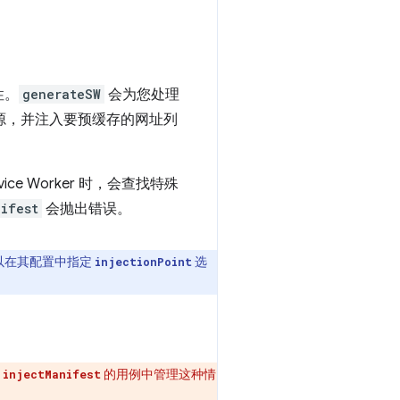
性。
generateSW
会为您处理
为其来源，并注入要预缓存的网址列
ice Worker 时，会查找特殊
nifest
会抛出错误。
以在其配置中指定
选
injectionPoint
于
的用例中管理这种情
injectManifest