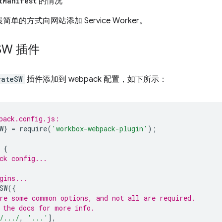
t
Manifest
的情况
单的方式向网站添加 Service Worker。
SW 插件
rateSW
插件添加到 webpack 配置，如下所示：
pack.config.js:
W
}
=
require
(
'workbox-webpack-plugin'
);
{
ck config...
gins...
SW
({
re some common options, and not all are required.
 the docs for more info.
/.../
,
'...'
],