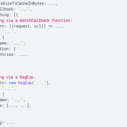
eSizeToCacheInBytes
:
...,
llback
:
'...'
,
hing
:
[{
ng via a matchCallback function:
rn
:
({
request
,
url
})
=
>
...,
'...'
,
{
ame
:
'...'
,
tion
:
{
ntries
:
...,
ng via a RegExp:
rn
:
new
RegExp
(
'...'
),
'...'
,
{
ame
:
'...'
,
s
:
[...,
...],
g
:
...,