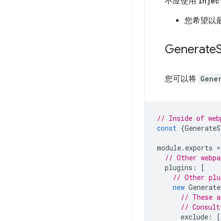
不应使用
Injec
您希望以最简
Generate
您可以将
Gene
// Inside of web
const
{
GenerateS
module
.
exports
=
// Other webpa
plugins
:
[
// Other plu
new
Generate
// These a
// Consult
exclude
:
[