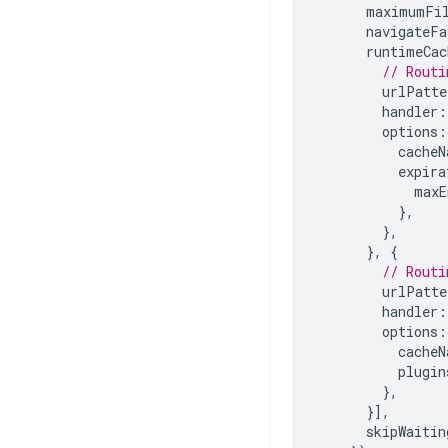
maximumFil
navigateFa
runtimeCac
// Routi
urlPatte
handler
:
options
:
cacheN
expira
maxE
},
},
},
{
// Routi
urlPatte
handler
:
options
:
cacheN
plugin
},
}],
skipWaitin