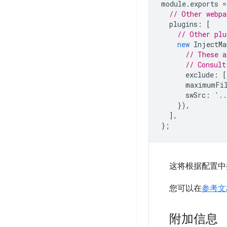
module
.
exports
=
// Other webpa
plugins
:
[
// Other plu
new
InjectMa
// These a
// Consult
exclude
:
[
maximumFil
swSrc
:
'.
}),
],
};
这将根据配置中提取
您可以在
参考文
附加信息