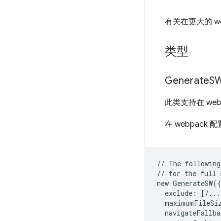
有关在更大的 w
类型
Generate
S
此类支持在 we
在 webpack 
// The following
// for the full 
new GenerateSW({

  exclude: [/...
  maximumFileSiz
  navigateFallba