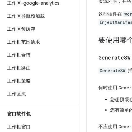
资源列表，并将其注
工作区-google-analytics
这些插件在
wo
工作区导航预加载
InjectManife
工作区预缓存
要使用哪
工作框范围请求
工作框食谱
Generate
SW
工作框路由
GenerateSW
插
工作框策略
何时使用
Gener
工作区流
您想预缓
您有简单
窗口软件包
不应使用
Gener
工作框窗口