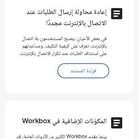
article
إعادة محاولة إرسال الطلبات عند
الاتصال بالإنترنت مجددًا
في بعض الأحيان، يصبح المستخدمون بلا اتصال
بالإنترنت. تعرف على كيفية التكيف، ومساعدتهم
على استئناف الطلبات عند تكرار الاتصال بالإنترنت.
قراءة المستند
article
المكوّنات الإضافية في Workbox
بينما يقدم Workbox الكثير من الأدوات العامة، قد