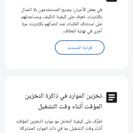
في بعض الأحيان، يصبح المستخدمون بلا اتصال
بالإنترنت. تعرف على كيفية التكيف، ومساعدتهم
على استئناف الطلبات عند اتصالهم بالإنترنت مرة
أخرى في نهاية المطاف.
قراءة المستند
article
تخزين الموارد في ذاكرة التخزين
المؤقت أثناء وقت التشغيل
تعرَّف على كيفية التعامل مع موارد التخزين المؤقت
أثناء وقت التشغيل، بما في ذلك الموارد المشتركة