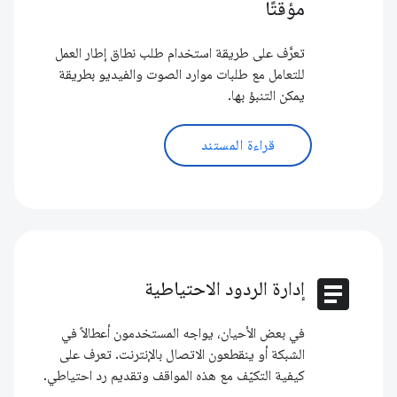
مؤقتًا
تعرَّف على طريقة استخدام طلب نطاق إطار العمل
للتعامل مع طلبات موارد الصوت والفيديو بطريقة
يمكن التنبؤ بها.
قراءة المستند
article
إدارة الردود الاحتياطية
في بعض الأحيان، يواجه المستخدمون أعطالاً في
الشبكة أو ينقطعون الاتصال بالإنترنت. تعرف على
كيفية التكيّف مع هذه المواقف وتقديم رد احتياطي.