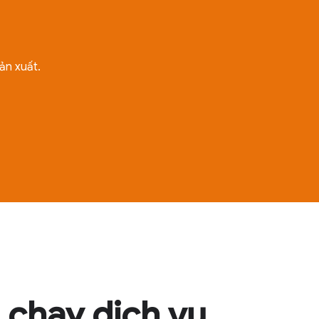
ản xuất.
h chạy dịch vụ