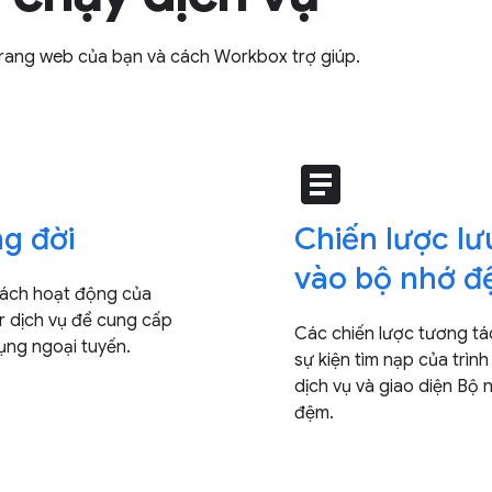
n trang web của bạn và cách Workbox trợ giúp.
e
article
g đời
Chiến lược lư
vào bộ nhớ 
cách hoạt động của
r dịch vụ để cung cấp
Các chiến lược tương tá
ụng ngoại tuyến.
sự kiện tìm nạp của trình
dịch vụ và giao diện Bộ 
đệm.