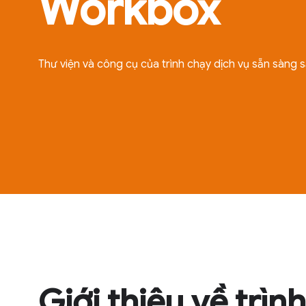
Workbox
Thư viện và công cụ của trình chạy dịch vụ sẵn sàng s
Giới thiệu về trìn