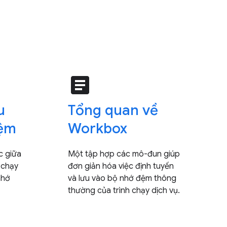
article
u
Tổng quan về
đệm
Workbox
c giữa
Một tập hợp các mô-đun giúp
 chạy
đơn giản hóa việc định tuyến
nhớ
và lưu vào bộ nhớ đệm thông
thường của trình chạy dịch vụ.