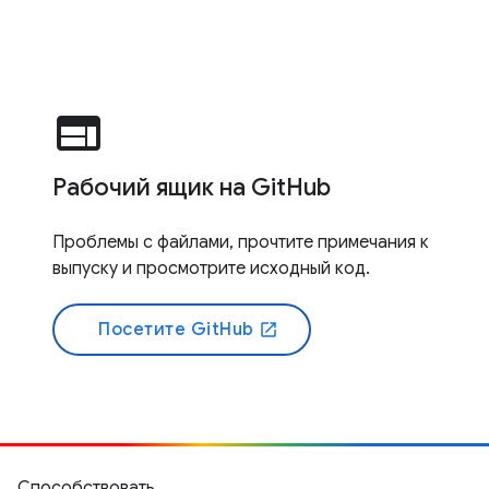
web
Рабочий ящик на GitHub
Проблемы с файлами, прочтите примечания к
выпуску и просмотрите исходный код.
Посетите GitHub
open_in_new
Способствовать