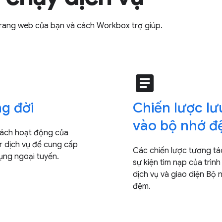
n trang web của bạn và cách Workbox trợ giúp.
e
article
g đời
Chiến lược lư
vào bộ nhớ 
cách hoạt động của
r dịch vụ để cung cấp
Các chiến lược tương tá
ụng ngoại tuyến.
sự kiện tìm nạp của trình
dịch vụ và giao diện Bộ 
đệm.