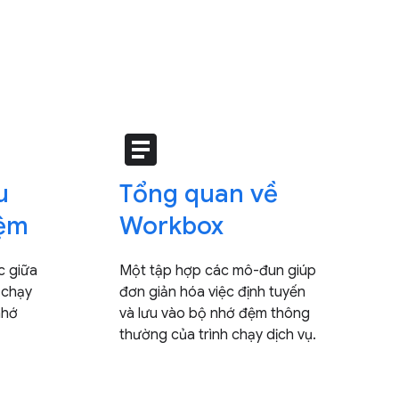
article
u
Tổng quan về
đệm
Workbox
c giữa
Một tập hợp các mô-đun giúp
 chạy
đơn giản hóa việc định tuyến
nhớ
và lưu vào bộ nhớ đệm thông
thường của trình chạy dịch vụ.