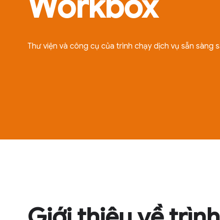
Workbox
Thư viện và công cụ của trình chạy dịch vụ sẵn sàng s
Giới thiệu về trìn