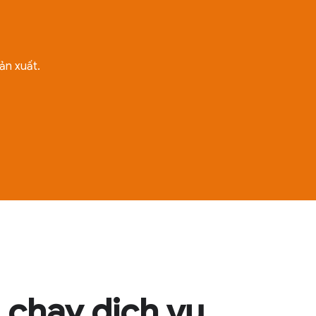
ản xuất.
h chạy dịch vụ