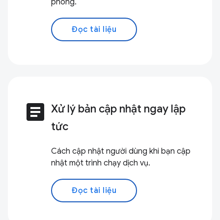
phòng.
Đọc tài liệu
article
Xử lý bản cập nhật ngay lập
tức
Cách cập nhật người dùng khi bạn cập
nhật một trình chạy dịch vụ.
Đọc tài liệu