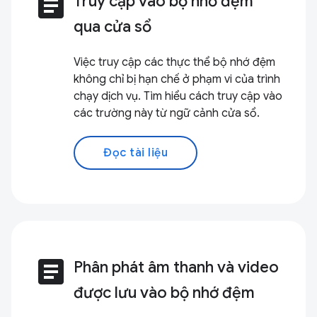
article
Truy cập vào bộ nhớ đệm
qua cửa sổ
Việc truy cập các thực thể bộ nhớ đệm
không chỉ bị hạn chế ở phạm vi của trình
chạy dịch vụ. Tìm hiểu cách truy cập vào
các trường này từ ngữ cảnh cửa sổ.
Đọc tài liệu
article
Phân phát âm thanh và video
được lưu vào bộ nhớ đệm