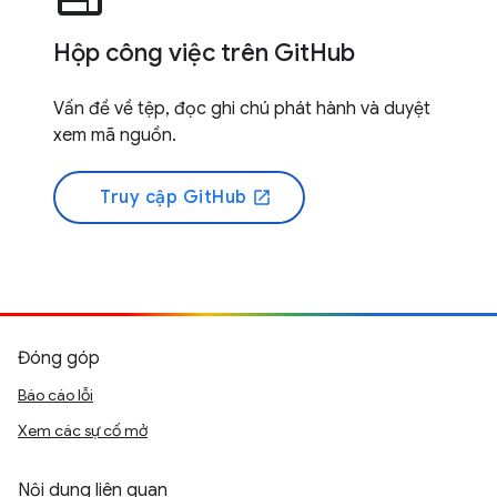
Hộp công việc trên GitHub
Vấn đề về tệp, đọc ghi chú phát hành và duyệt
xem mã nguồn.
Truy cập GitHub
open_in_new
Đóng góp
Báo cáo lỗi
Xem các sự cố mở
Nội dung liên quan