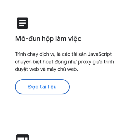
article
Mô-đun hộp làm việc
Trình chạy dịch vụ là các tài sản JavaScript
chuyên biệt hoạt động như proxy giữa trình
duyệt web và máy chủ web.
Đọc tài liệu
web