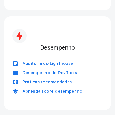
Desempenho
article
Auditoria do Lighthouse
article
Desempenho do DevTools
pages
Práticas recomendadas
school
Aprenda sobre desempenho