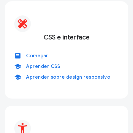
CSS e interface
article
Começar
school
Aprender CSS
school
Aprender sobre design responsivo