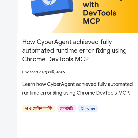
How CyberAgent achieved fully
automated runtime error fixing using
Chrome DevTools MCP
Updated ৩১ জুলাই, ২০২৬
Learn how CyberAgent achieved fully automated
runtime error fixing using Chrome DevTools MCP.
AI ও মেশিন লার্নিং
কেস স্টাডি
Chrome