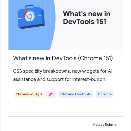
What's new in DevTools (Chrome 151)
CSS specificity breakdowns, new widgets for AI
assistance and support for interest-button.
Chrome-এ নতুন
ব্লগ
Chrome DevTools
Chrome
Matthias Rohmer