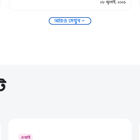
২৮ জুলাই, ২০২৬
expand_more
আরও দেখুন
ট
এআই