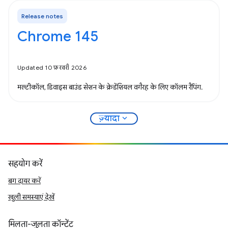
Release notes
Chrome 145
Updated 10 फ़रवरी 2026
मल्टीकॉल, डिवाइस बाउंड सेशन के क्रेडेंशियल वगैरह के लिए कॉलम रैपिंग.
expand_more
ज़्यादा
सहयोग करें
बग दायर करें
खुली समस्याएं देखें
मिलता-जुलता कॉन्टेंट