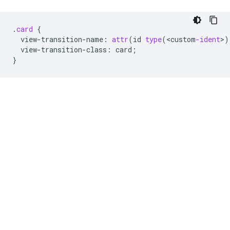
.
card
{
view-transition-name
:
attr
(
id
type
(
<
custom
-ident
>
)
view-transition-class
:
card
;
}