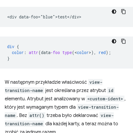
div
{
color
:
attr
(
data
-foo
type
(
<
color
>
),
red
);
}
W następnym przykładzie właściwość
view-
transition-name
jest określana przez atrybut
id
elementu. Atrybut jest analizowany w
<custom-ident>
,
który jest wymaganym typem dla
view-transition-
name
. Bez
attr()
trzeba było deklarować
view-
transition-name
dla każdej karty, a teraz można to
zrobić za jednym razem.