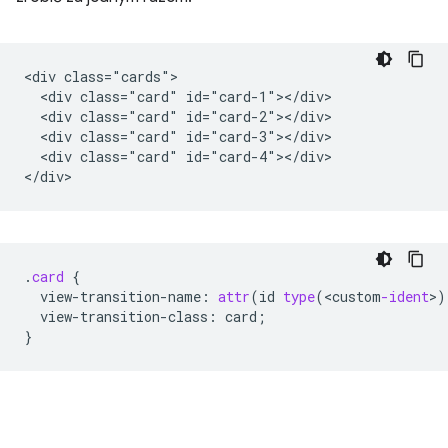
<div class="cards">

  <div class="card" id="card-1"></div>

  <div class="card" id="card-2"></div>

  <div class="card" id="card-3"></div>

  <div class="card" id="card-4"></div>

.
card
{
view-transition-name
:
attr
(
id
type
(
<
custom
-ident
>
)
view-transition-class
:
card
;
}