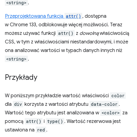
<string>
.
Przeprojektowana funkcja
attr()
, dostępna
w Chrome 133, odblokowuje więcej możliwości. Teraz
możesz używać funkcji
attr()
z
dowolną
właściwością
CSS, w tym z właściwościami niestandardowymi, i może
ona analizować wartości w typach danych innych niż
<string>
.
Przykłady
W poniższym przykładzie wartość właściwości
color
dla
div
korzysta z wartości atrybutu
data-color
.
Wartość tego atrybutu jest analizowana w
<color>
za
pomocą
attr()
i
type()
. Wartość rezerwowa jest
ustawiona na
red
.