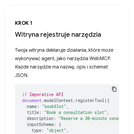
KROK 1
Witryna rejestruje narzędzia
Twoja witryna deklaruje działania, które może
wykonywać agent, jako narzędzia WebMCP.
Każde narzędzie ma nazwę, opis i schemat
JSON.
// Imperative API
document
.
modelContext
.
registerTool
({
name
:
"bookSlot"
,
title
:
"Book a consultation slot"
,
description
:
"Reserve a 30-minute consultati
inputSchema
:
{
type
:
"object"
,