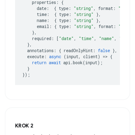
properties
:
{
date
:
{
type
:
"string"
,
format
:
"date"
time
:
{
type
:
"string"
},
name
:
{
type
:
"string"
},
email
:
{
type
:
"string"
,
format
:
"email
},
required
:
[
"date"
,
"time"
,
"name"
,
"email
},
annotations
:
{
readOnlyHint
:
false
},
execute
:
async
(
input
,
client
)
=>
{
return
await
api
.
book
(
input
);
}
});
KROK 2