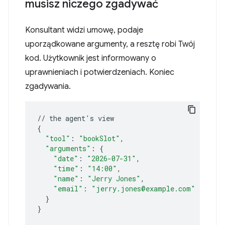
musisz niczego zgadywać
Konsultant widzi umowę, podaje
uporządkowane argumenty, a resztę robi Twój
kod. Użytkownik jest informowany o
uprawnieniach i potwierdzeniach. Koniec
zgadywania.
//
the
agent
'
s
{
"tool"
:
"bookSlot"
"arguments"
:
{
"date"
:
"2026-07-31"
"time"
:
"14:00"
"name"
:
"Jerry Jones"
"email"
:
"jerry.jones@example.com"
}
}