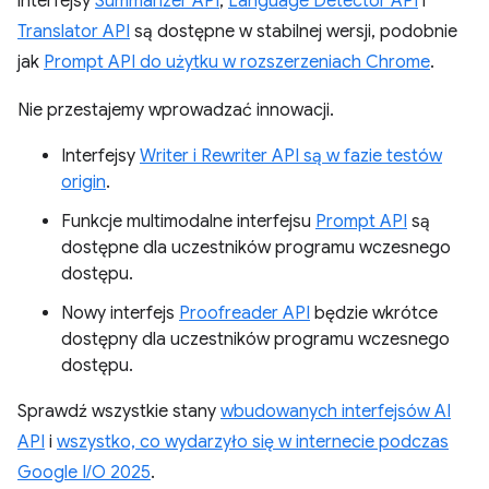
interfejsy
Summarizer API
,
Language Detector API
i
Translator API
są dostępne w stabilnej wersji, podobnie
jak
Prompt API do użytku w rozszerzeniach Chrome
.
Nie przestajemy wprowadzać innowacji.
Interfejsy
Writer i Rewriter API są w fazie testów
origin
.
Funkcje multimodalne interfejsu
Prompt API
są
dostępne dla uczestników programu wczesnego
dostępu.
Nowy interfejs
Proofreader API
będzie wkrótce
dostępny dla uczestników programu wczesnego
dostępu.
Sprawdź wszystkie stany
wbudowanych interfejsów AI
API
i
wszystko, co wydarzyło się w internecie podczas
Google I/O 2025
.