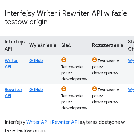
Interfejsy Writer i Rewriter API w fazie
testów origin
Interfejs
St
Wyjaśnienie
Sieć
Rozszerzenia
API
C
Writer
GitHub
Wy
Testowanie
API
Testowanie
przez
przez
deweloperów
deweloperów
Rewriter
GitHub
Wy
Testowanie
API
Testowanie
przez
przez
deweloperów
deweloperów
Interfejsy
Writer API
i
Rewriter API
są teraz dostępne w
fazie testów origin.