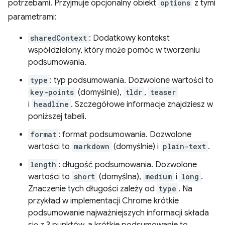
potrzebami. Przyjmuje opcjonalny obiekt
options
z tymi
parametrami:
sharedContext
: Dodatkowy kontekst
współdzielony, który może pomóc w tworzeniu
podsumowania.
type
: typ podsumowania. Dozwolone wartości to
key-points
(domyślnie),
tldr
,
teaser
i
headline
. Szczegółowe informacje znajdziesz w
poniższej tabeli.
format
: format podsumowania. Dozwolone
wartości to
markdown
(domyślnie) i
plain-text
.
length
: długość podsumowania. Dozwolone
wartości to
short
(domyślna),
medium
i
long
.
Znaczenie tych długości zależy od
type
. Na
przykład w implementacji Chrome krótkie
podsumowanie najważniejszych informacji składa