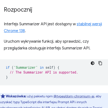
Rozpocznij
Interfejs Summarizer API jest dostępny w
stabilnej wersji
Chrome 138
.
Uruchom wykrywanie funkcji, aby sprawdzić, czy
przeglądarka obsługuje interfejs Summarizer API.
if
(
'Summarizer'
in
self
)
{
// The Summarizer API is supported.
}
Wskazówka:
użyj pakietu npm
@types/dom-chromium-ai
, aby
uzyskać typy TypeScript dla interfejsu Prompt API i innych
wbudowanych interfejsów AI API, co ułatwi dostęp do nich w Twojej