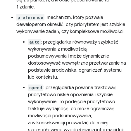
się z 3 punktów, a krótkie podsumowanie to
1 zdanie.
preference
: mechanizm, który pozwala
deweloperom określić, czy priorytetem jest szybkie
wykonywanie zadań, czy kompleksowe możliwości.
auto
: przeglądarka równoważy szybkość
wykonywania z możliwością
podsumowywania i może dynamicznie
dostosowywać wewnętrzne przetwarzanie na
podstawie środowiska, ograniczeń systemu
lub kontekstu.
speed
: przeglądarka powinna traktować
priorytetowo niskie opóźnienia i szybkie
wykonywanie. To podejście priorytetowo
traktuje wydajność, co może ograniczać
możliwości podsumowywania,
a w konsekwencji prowadzić do mniej
szczegółowego wyodrębniania informacji lub