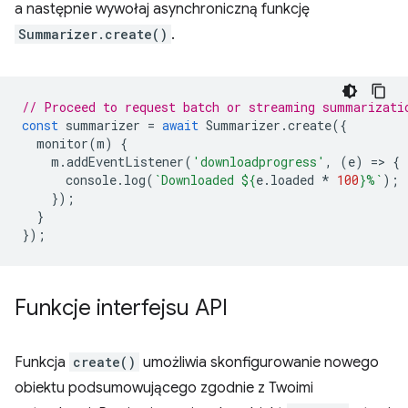
a następnie wywołaj asynchroniczną funkcję
Summarizer.create()
.
// Proceed to request batch or streaming summarizati
const
summarizer
=
await
Summarizer
.
create
({
monitor
(
m
)
{
m
.
addEventListener
(
'downloadprogress'
,
(
e
)
=
>
{
console
.
log
(
`Downloaded 
${
e
.
loaded
*
100
}
%`
);
});
}
});
Funkcje interfejsu API
Funkcja
create()
umożliwia skonfigurowanie nowego
obiektu podsumowującego zgodnie z Twoimi