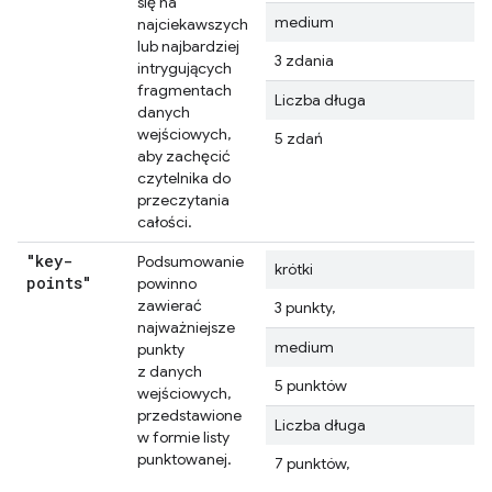
się na
medium
najciekawszych
lub najbardziej
3 zdania
intrygujących
fragmentach
Liczba długa
danych
wejściowych,
5 zdań
aby zachęcić
czytelnika do
przeczytania
całości.
"key-
Podsumowanie
krótki
points"
powinno
zawierać
3 punkty,
najważniejsze
medium
punkty
z danych
5 punktów
wejściowych,
przedstawione
Liczba długa
w formie listy
punktowanej.
7 punktów,