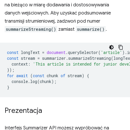
na bieżąco w miarę dodawania i dostosowywania
danych wejściowych. Aby uzyskać podsumowanie
transmisji strumieniowej, zadzwoń pod numer
summarizeStreaming()
zamiast
summarize()
.
const
longText
=
document
.
querySelector
(
'article'
).
i
const
stream
=
summarizer
.
summarizeStreaming
(
longTex
context
:
'This article is intended for junior deve
});
for
await
(
const
chunk
of
stream
)
{
console
.
log
(
chunk
);
}
Prezentacja
Interfejs Summarizer API możesz wypróbować na