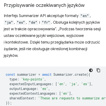
Przypisywanie oczekiwanych języków
Interfejs Summarizer API akceptuje formaty
"en"
,
"ja"
,
"es"
,
"de"
i
"fr"
. Obsługa kolejnych języków
jest w trakcie opracowywania”. „Podczas tworzenia sesji
ustaw oczekiwane języki wejściowe, wyjściowe
i kontekstowe. Dzięki temu przeglądarka może odrzucić
żądanie, jeśli nie obsługuje określonej kombinacji
języków.
const
summarizer
=
await
Summarizer
.
create
({
type
:
'key-points'
,
expectedInputLanguages
:
[
'en'
,
'ja'
,
'es'
],
outputLanguage
:
'es'
,
expectedContextLanguages
:
[
'en'
],
sharedContext
:
'These are requests to summarize ar
});