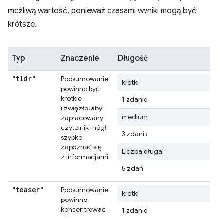
możliwą wartość, ponieważ czasami wyniki mogą być
krótsze.
Typ
Znaczenie
Długość
"tldr"
Podsumowanie
krótki
powinno być
krótkie
1 zdanie
i zwięzłe, aby
medium
zapracowany
czytelnik mógł
3 zdania
szybko
zapoznać się
Liczba długa
z informacjami.
5 zdań
"teaser"
Podsumowanie
krótki
powinno
koncentrować
1 zdanie