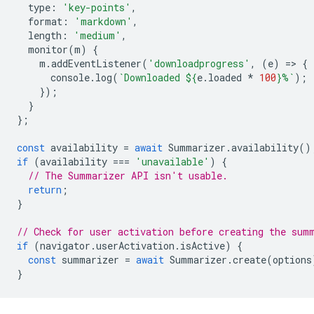
type
:
'key-points'
,
format
:
'markdown'
,
length
:
'medium'
,
monitor
(
m
)
{
m
.
addEventListener
(
'downloadprogress'
,
(
e
)
=
>
{
console
.
log
(
`Downloaded 
${
e
.
loaded
*
100
}
%`
);
});
}
};
const
availability
=
await
Summarizer
.
availability
()
if
(
availability
===
'unavailable'
)
{
// The Summarizer API isn't usable.
return
;
}
// Check for user activation before creating the sum
if
(
navigator
.
userActivation
.
isActive
)
{
const
summarizer
=
await
Summarizer
.
create
(
options
}